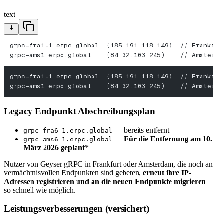
text
grpc-fra1-1.erpc.global  (185.191.118.149)  // Frankf
grpc-ams1.erpc.global    (84.32.103.245)    // Amster
grpc-fra1-1.erpc.global  (185.191.118.149)  // Frankf
grpc-ams1.erpc.global    (84.32.103.245)    // Amster
Legacy Endpunkt Abschreibungsplan
— bereits entfernt
grpc-fra6-1.erpc.global
—
Für die Entfernung am 10.
grpc-ams6-1.erpc.global
März 2026 geplant
*
Nutzer von Geyser gRPC in Frankfurt oder Amsterdam, die noch an
vermächtnisvollen Endpunkten sind gebeten,
erneut ihre IP-
Adressen registrieren und an die neuen Endpunkte migrieren
so schnell wie möglich.
Leistungsverbesserungen (versichert)