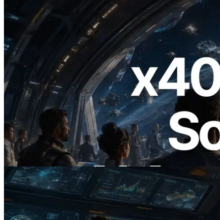
2026.07.04
ERPC startet x402-fähige Solana RPC —
Der Beginn einer Ära, in der KI-Agenten
APIs bei Bedarf bezahlen
Artikel lesen