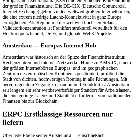
Europäischen Zentralbank (EZB) und einer dichten Konzentration
der großen Finanzinstitute. Die DE-CIX (Deutsche Commercial
Internet Exchange) gehört zu den weltweit größten Internetbörsen,
die eine extrem niedrige Latenz-Konnektivität in ganz Europa
ermöglichen. Als Region mit der weltweit höchsten Solana-
Validatorkonzentration ist Frankfurt strukturell vorteilhaft für den
Hochfrequenzhandel, De Fi, und globale Web3 Projekte.
Amsterdam — Europas Internet Hub
Amsterdam war historisch an der Spitze der Finanzinfrastruktur,
Rechenzentren und Internet-Netzwerke. Home zu AMS-IX, einem
der größten Internetbörsen Europas, und im geographischen
Zentrum des europäischen Kontinents positioniert, profitiert die
Stadt von dichten, hochwertigen Routing in alle Richtungen. Mit
hervorragendem Zugang zu London und Frankfurt ist Amsterdam
seit langem ein sehr wettbewerbsfähiger Standort für Arbeitslasten,
die eine geringe Latenz und Stabilität erfordern – von traditionellen
Finanzen bis zur Blockchain.
ERPC Erstklassige Ressourcen nur
liefern
Über jede Ebene seiner Aufstellung — einschließlich