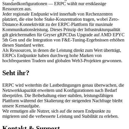
Standardkonfigurationen — ERPC wählt nur erstklassige
Ressourcen aus.
Jeder regionale Endpunkt wird innerhalb von Rechenzentren
platziert, die eine hohe Stake-Konzentration tragen, wobei Zero-
Distance-Konnektivität zu der ERPC-Plattform für maximale
Kommunikationsleistung. Dieses Prinzip der Infrastrukturqualität
gilt gleichermaßen für Geyser gRPCDas Upgrade auf AMD EPYC
5th Gen und die Integration von F&E-Tuning-Ergebnissen erhöhen
diesen Standard weiter.
Als Ressourcen, in denen die Leistung direkt zum Wert überträgt,
ERPCs Endpunkte haben durchweg hohe Marken von
hochfrequenten Tradern und globalen Web3-Projekten gewonnen.
Seht ihr?
ERPC wird weiterhin die Lastbedingungen genau überwachen, die
Netzwerkkapazität erweitern und Konfigurationen nach Bedarf
überprüfen. Die Beibehaltung einer stabilen, leistungsfähigen
Plattform während der Skalierung der steigenden Nachfrage bleibt
unsere Kernaufgabe.
Wir ermutigen alle Nutzer, sich auf die neuen Endpunkte zu
migrieren und die verbesserte Leistung und Stabilität zu erleben.
Kontakt & Support