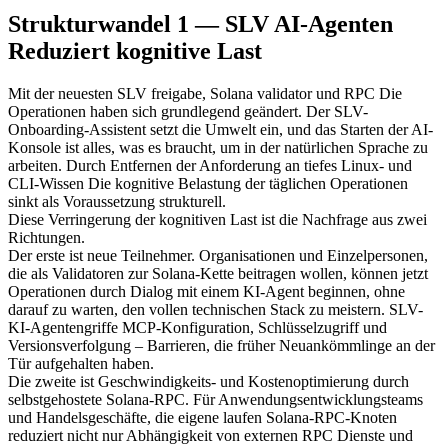
Strukturwandel 1 — SLV AI-Agenten
Reduziert kognitive Last
Mit der neuesten SLV freigabe, Solana validator und RPC Die
Operationen haben sich grundlegend geändert. Der SLV-
Onboarding-Assistent setzt die Umwelt ein, und das Starten der AI-
Konsole ist alles, was es braucht, um in der natürlichen Sprache zu
arbeiten. Durch Entfernen der Anforderung an tiefes Linux- und
CLI-Wissen Die kognitive Belastung der täglichen Operationen
sinkt als Voraussetzung strukturell.
Diese Verringerung der kognitiven Last ist die Nachfrage aus zwei
Richtungen.
Der erste ist neue Teilnehmer. Organisationen und Einzelpersonen,
die als Validatoren zur Solana-Kette beitragen wollen, können jetzt
Operationen durch Dialog mit einem KI-Agent beginnen, ohne
darauf zu warten, den vollen technischen Stack zu meistern. SLV-
KI-Agentengriffe MCP-Konfiguration, Schlüsselzugriff und
Versionsverfolgung – Barrieren, die früher Neuankömmlinge an der
Tür aufgehalten haben.
Die zweite ist Geschwindigkeits- und Kostenoptimierung durch
selbstgehostete Solana-RPC. Für Anwendungsentwicklungsteams
und Handelsgeschäfte, die eigene laufen Solana-RPC-Knoten
reduziert nicht nur Abhängigkeit von externen RPC Dienste und