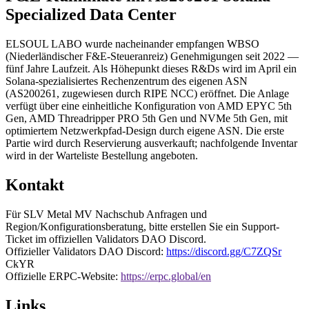
Specialized Data Center
ELSOUL LABO wurde nacheinander empfangen WBSO
(Niederländischer F&E-Steueranreiz) Genehmigungen seit 2022 —
fünf Jahre Laufzeit. Als Höhepunkt dieses R&Ds wird im April ein
Solana-spezialisiertes Rechenzentrum des eigenen ASN
(AS200261, zugewiesen durch RIPE NCC) eröffnet. Die Anlage
verfügt über eine einheitliche Konfiguration von AMD EPYC 5th
Gen, AMD Threadripper PRO 5th Gen und NVMe 5th Gen, mit
optimiertem Netzwerkpfad-Design durch eigene ASN. Die erste
Partie wird durch Reservierung ausverkauft; nachfolgende Inventar
wird in der Warteliste Bestellung angeboten.
Kontakt
Für SLV Metal MV Nachschub Anfragen und
Region/Konfigurationsberatung, bitte erstellen Sie ein Support-
Ticket im offiziellen Validators DAO Discord.
Offizieller Validators DAO Discord:
https://discord.gg/C7ZQSr
CkYR
Offizielle ERPC-Website:
https://erpc.global/en
Links