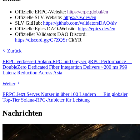
Offizielle ERPC-Website:
https://erpc.global/en
Offizielle SLV-Website:
https://slv.dev/en
SLV GitHub:
https://github.com/validatorsDAO/slv
Offizielle Epics DAO-Website:
https://epics.dev/en
Offizieller Validators DAO Discord:
https://discord.gg/C7ZQSr
CkYR
Zurück
ERPC verbessert Solana-RPC und Geyser gRPC Performance —
DoubleZero Dedicated Fiber Integration Delivers ~200 ms P99
Latenz Reduction Across Asia
Weiter
ERPC Jetzt Serves Nutzer in über 100 Ländern — Ein globaler
Top-Tier Solana-RPC-Anbieter für Leistung
Nachrichten