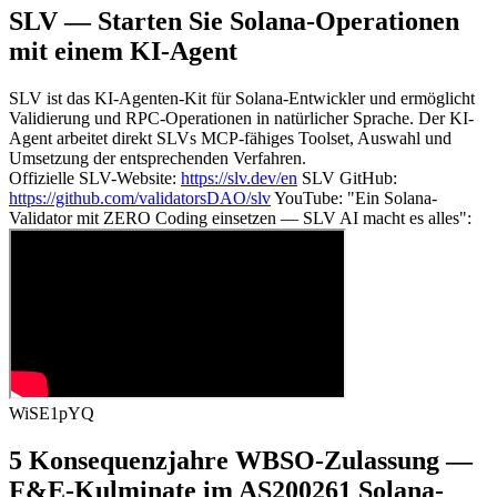
SLV — Starten Sie Solana-Operationen
mit einem KI-Agent
SLV ist das KI-Agenten-Kit für Solana-Entwickler und ermöglicht
Validierung und RPC-Operationen in natürlicher Sprache. Der KI-
Agent arbeitet direkt SLVs MCP-fähiges Toolset, Auswahl und
Umsetzung der entsprechenden Verfahren.
Offizielle SLV-Website:
https://slv.dev/en
SLV GitHub:
https://github.com/validatorsDAO/slv
YouTube: "Ein Solana-
Validator mit ZERO Coding einsetzen — SLV AI macht es alles":
WiSE1pYQ
5 Konsequenzjahre WBSO-Zulassung —
F&E-Kulminate im AS200261 Solana-