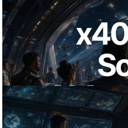
2026.07.04
ERPC startet x402-fähige Solana RPC —
Der Beginn einer Ära, in der KI-Agenten
APIs bei Bedarf bezahlen
Artikel lesen