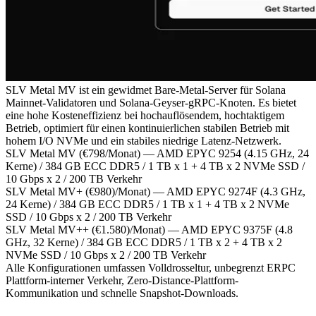
SLV Metal MV ist ein gewidmet Bare-Metal-Server für Solana
Mainnet-Validatoren und Solana-Geyser-gRPC-Knoten. Es bietet
eine hohe Kosteneffizienz bei hochauflösendem, hochtaktigem
Betrieb, optimiert für einen kontinuierlichen stabilen Betrieb mit
hohem I/O NVMe und ein stabiles niedrige Latenz-Netzwerk.
SLV Metal MV (€798/Monat) — AMD EPYC 9254 (4.15 GHz, 24
Kerne) / 384 GB ECC DDR5 / 1 TB x 1 + 4 TB x 2 NVMe SSD /
10 Gbps x 2 / 200 TB Verkehr
SLV Metal MV+ (€980)/Monat) — AMD EPYC 9274F (4.3 GHz,
24 Kerne) / 384 GB ECC DDR5 / 1 TB x 1 + 4 TB x 2 NVMe
SSD / 10 Gbps x 2 / 200 TB Verkehr
SLV Metal MV++ (€1.580)/Monat) — AMD EPYC 9375F (4.8
GHz, 32 Kerne) / 384 GB ECC DDR5 / 1 TB x 2 + 4 TB x 2
NVMe SSD / 10 Gbps x 2 / 200 TB Verkehr
Alle Konfigurationen umfassen Volldrosseltur, unbegrenzt ERPC
Plattform-interner Verkehr, Zero-Distance-Plattform-
Kommunikation und schnelle Snapshot-Downloads.