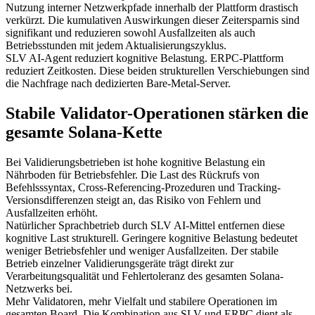
Nutzung interner Netzwerkpfade innerhalb der Plattform drastisch
verkürzt. Die kumulativen Auswirkungen dieser Zeitersparnis sind
signifikant und reduzieren sowohl Ausfallzeiten als auch
Betriebsstunden mit jedem Aktualisierungszyklus.
SLV AI-Agent reduziert kognitive Belastung. ERPC-Plattform
reduziert Zeitkosten. Diese beiden strukturellen Verschiebungen sind
die Nachfrage nach dedizierten Bare-Metal-Server.
Stabile Validator-Operationen stärken die
gesamte Solana-Kette
Bei Validierungsbetrieben ist hohe kognitive Belastung ein
Nährboden für Betriebsfehler. Die Last des Rückrufs von
Befehlsssyntax, Cross-Referencing-Prozeduren und Tracking-
Versionsdifferenzen steigt an, das Risiko von Fehlern und
Ausfallzeiten erhöht.
Natürlicher Sprachbetrieb durch SLV AI-Mittel entfernen diese
kognitive Last strukturell. Geringere kognitive Belastung bedeutet
weniger Betriebsfehler und weniger Ausfallzeiten. Der stabile
Betrieb einzelner Validierungsgeräte trägt direkt zur
Verarbeitungsqualität und Fehlertoleranz des gesamten Solana-
Netzwerks bei.
Mehr Validatoren, mehr Vielfalt und stabilere Operationen im
gesamten Board. Die Kombination aus SLV und ERPC dient als