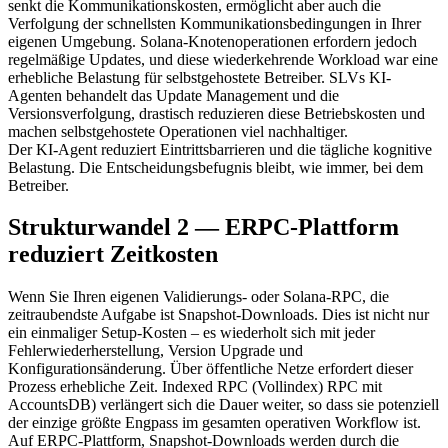
senkt die Kommunikationskosten, ermöglicht aber auch die
Verfolgung der schnellsten Kommunikationsbedingungen in Ihrer
eigenen Umgebung. Solana-Knotenoperationen erfordern jedoch
regelmäßige Updates, und diese wiederkehrende Workload war eine
erhebliche Belastung für selbstgehostete Betreiber. SLVs KI-
Agenten behandelt das Update Management und die
Versionsverfolgung, drastisch reduzieren diese Betriebskosten und
machen selbstgehostete Operationen viel nachhaltiger.
Der KI-Agent reduziert Eintrittsbarrieren und die tägliche kognitive
Belastung. Die Entscheidungsbefugnis bleibt, wie immer, bei dem
Betreiber.
Strukturwandel 2 — ERPC-Plattform
reduziert Zeitkosten
Wenn Sie Ihren eigenen Validierungs- oder Solana-RPC, die
zeitraubendste Aufgabe ist Snapshot-Downloads. Dies ist nicht nur
ein einmaliger Setup-Kosten – es wiederholt sich mit jeder
Fehlerwiederherstellung, Version Upgrade und
Konfigurationsänderung. Über öffentliche Netze erfordert dieser
Prozess erhebliche Zeit. Indexed RPC (Vollindex) RPC mit
AccountsDB) verlängert sich die Dauer weiter, so dass sie potenziell
der einzige größte Engpass im gesamten operativen Workflow ist.
Auf ERPC-Plattform, Snapshot-Downloads werden durch die