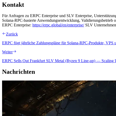
Kontakt
Für Anfragen zu ERPC Enterprise und SLV Enterprise, Unterstützung
Solana-RPC-basierte Anwendungsentwicklung, Validierungsbetrieb oder 
ERPC Enterprise:
https://erpc.global/en/enterprise/
SLV Unternehme
Zurück
ERPC fügt jährliche Zahlungspläne für Solana-RPC-Produkte, VPS un
Weiter
ERPC Sells Out Frankfurt SLV Metal (Ryzen 9 Line-up) — Scaling 
Nachrichten