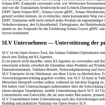
Solana-RPC-Endpunkt verwendet wird, wie WebSocket Abonnements we
und wie die Transaktions-Sendeschicht und Echtzeit-Datenempfangssch
ERPC bietet Solana-RPC, Solana Geyser gRPC, Solana Shredstream, B
genutzt werden können, ist es einfacher, einen konsistenten Weg vo
ERPC Enterprise stellt nicht einfach jedes Produkt als eigenständiger
Verkehrsvolumen, den Echtzeitbedarf, Zielregionen, der Betriebsska
nimmt zu, der Zeitpunkt für die Einführung Solana Geyser gRPC oder 
Server kombiniert.
SLV Unternehmen — Unterstützung der pr
SLV ist ein Open-Source-Tool, das Solana-Validator-Operationen un
durch den Dialog mit KI-Agenten.
Es ist jedoch nicht dasselbe, einen KI-Agenten zu verwenden und ihn
entwickeln scheint, erfordert die Einnahme eines Produkts auf Prod
Datenabonnements, Validator-Betrieb, Netzwerkplatzierung und Serv
SLV Enterprise ist ein Stützkanal, um diese Lücke zu überbrücken. 
Anwendungsentwicklung gegeben werden, wie SLV AI kann in Validie
Menschen überprüft werden sollten, während sie mit dem Zugang zu je
Wir haben viele Untersuchungen insbesondere über die Entwicklung 
einem einzigen Smartphone, mobile Unterstützung durch SLV AI Chat, 
Unternehmen und Entwickler, die sie zum ersten Mal nutzen, jemand, de
SLV Unternehmen bietet Unterstützung nach den Anforderungen jedes
Building und praktische Nutzung von Open-Source SLV.