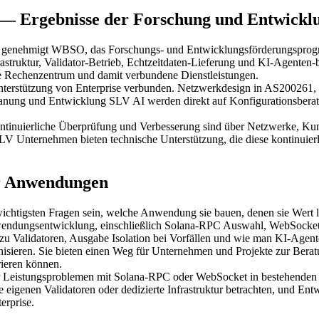
— Ergebnisse der Forschung und Entwickl
 genehmigt WBSO, das Forschungs- und Entwicklungsförderungsprogr
uktur, Validator-Betrieb, Echtzeitdaten-Lieferung und KI-Agenten-b
e Rechenzentrum und damit verbundene Dienstleistungen.
Unterstützung von Enterprise verbunden. Netzwerkdesign in AS200261
planung und Entwicklung SLV AI werden direkt auf Konfigurationsbera
ontinuierliche Überprüfung und Verbesserung sind über Netzwerke, Kun
 Unternehmen bieten technische Unterstützung, die diese kontinuierl
er Anwendungen
ichtigsten Fragen sein, welche Anwendung sie bauen, denen sie Wert li
nwendungsentwicklung, einschließlich Solana-RPC Auswahl, WebSocke
zu Validatoren, Ausgabe Isolation bei Vorfällen und wie man KI-Agen
ieren. Sie bieten einen Weg für Unternehmen und Projekte zur Beratun
rieren können.
 Leistungsproblemen mit Solana-RPC oder WebSocket in bestehenden
eigenen Validatoren oder dedizierte Infrastruktur betrachten, und Ent
erprise.