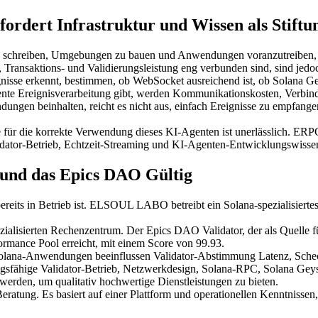
ordert Infrastruktur und Wissen als Stiftu
 zu schreiben, Umgebungen zu bauen und Anwendungen voranzutreiben,
Transaktions- und Validierungsleistung eng verbunden sind, sind jedo
nisse erkennt, bestimmen, ob WebSocket ausreichend ist, ob Solana G
e Ereignisverarbeitung gibt, werden Kommunikationskosten, Verbindu
ungen beinhalten, reicht es nicht aus, einfach Ereignisse zu empfange
age für die korrekte Verwendung dieses KI-Agenten ist unerlässlich. E
Validator-Betrieb, Echtzeit-Streaming und KI-Agenten-Entwicklungsw
 und das Epics DAO Gültig
e bereits in Betrieb ist. ELSOUL LABO betreibt ein Solana-spezialisi
zialisierten Rechenzentrum. Der Epics DAO Validator, der als Quell
ormance Pool erreicht, mit einem Score von 99.93.
t-Solana-Anwendungen beeinflussen Validator-Abstimmung Latenz, Sche
gsfähige Validator-Betrieb, Netzwerkdesign, Solana-RPC, Solana Geys
den, um qualitativ hochwertige Dienstleistungen zu bieten.
 Beratung. Es basiert auf einer Plattform und operationellen Kenntnisse