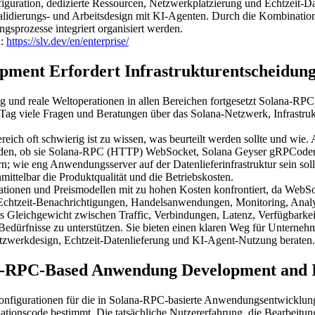
figuration, dedizierte Ressourcen, Netzwerkplatzierung und Echtzeit-D
alidierungs- und Arbeitsdesign mit KI-Agenten. Durch die Kombinatio
sprozesse integriert organisiert werden.
n:
https://slv.dev/en/enterprise/
ment Erfordert Infrastrukturentscheidun
 reale Weltoperationen in allen Bereichen fortgesetzt Solana-RPC,
den Tag viele Fragen und Beratungen über das Solana-Netzwerk, Infrast
eich oft schwierig ist zu wissen, was beurteilt werden sollte und wie
den, ob sie Solana-RPC (HTTP) WebSocket, Solana Geyser gRPCoder 
 wie eng Anwendungsserver auf der Datenlieferinfrastruktur sein soll
mittelbar die Produktqualität und die Betriebskosten.
igurationen und Preismodellen mit zu hohen Kosten konfrontiert, da
htzeit-Benachrichtigungen, Handelsanwendungen, Monitoring, Analyse
s Gleichgewicht zwischen Traffic, Verbindungen, Latenz, Verfügbarkei
dürfnisse zu unterstützen. Sie bieten einen klaren Weg für Unterneh
Netzwerkdesign, Echtzeit-Datenlieferung und KI-Agent-Nutzung beraten.
-RPC-Based Anwendung Development and In
Konfigurationen für die in Solana-RPC-basierte Anwendungsentwicklun
tionscode bestimmt. Die tatsächliche Nutzererfahrung, die Bearbeitung