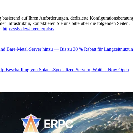
 basierend auf Ihren Anforderungen, dedizierte Konfigurationsberatu
Infrastruktur, kontaktieren Sie uns bitte über die folgenden Seiten.
n:
https://slv.dev/en/enterprise/
d Bare-Metal-Server hinzu — Bis zu 30 % Rabatt für Langzeitnutzung,
Up Beschaffung von Solana-Specialized Servern, Waitlist Now Open