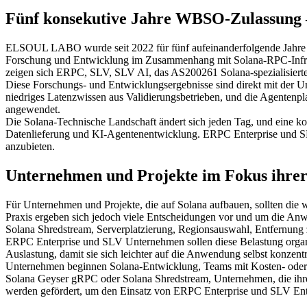
Fünf konsekutive Jahre WBSO-Zulassung 
ELSOUL LABO wurde seit 2022 für fünf aufeinanderfolgende Jahre
Forschung und Entwicklung im Zusammenhang mit Solana-RPC-Infrastr
zeigen sich ERPC, SLV, SLV AI, das AS200261 Solana-spezialisiert
Diese Forschungs- und Entwicklungsergebnisse sind direkt mit der 
niedriges Latenzwissen aus Validierungsbetrieben, und die Agenten
angewendet.
Die Solana-Technische Landschaft ändert sich jeden Tag, und eine k
Datenlieferung und KI-Agentenentwicklung. ERPC Enterprise und SLV
anzubieten.
Unternehmen und Projekte im Fokus ihr
Für Unternehmen und Projekte, die auf Solana aufbauen, sollten die w
Praxis ergeben sich jedoch viele Entscheidungen vor und um die A
Solana Shredstream, Serverplatzierung, Regionsauswahl, Entfernung 
ERPC Enterprise und SLV Unternehmen sollen diese Belastung organis
Auslastung, damit sie sich leichter auf die Anwendung selbst konzent
Unternehmen beginnen Solana-Entwicklung, Teams mit Kosten- oder
Solana Geyser gRPC oder Solana Shredstream, Unternehmen, die ihre 
werden gefördert, um den Einsatz von ERPC Enterprise und SLV Ent