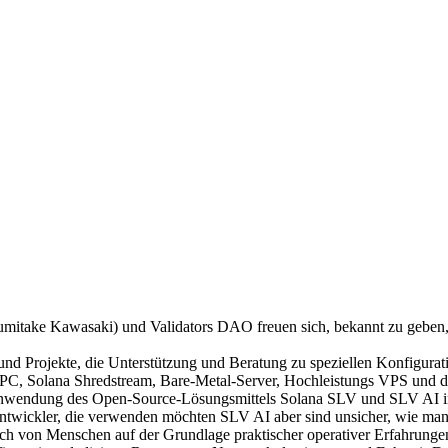
take Kawasaki) und Validators DAO freuen sich, bekannt zu geben,
 und Projekte, die Unterstützung und Beratung zu speziellen Konfigu
, Solana Shredstream, Bare-Metal-Server, Hochleistungs VPS und dedi
 Anwendung des Open-Source-Lösungsmittels Solana SLV und SLV AI in
twickler, die verwenden möchten SLV AI aber sind unsicher, wie man A
h von Menschen auf der Grundlage praktischer operativer Erfahrungen