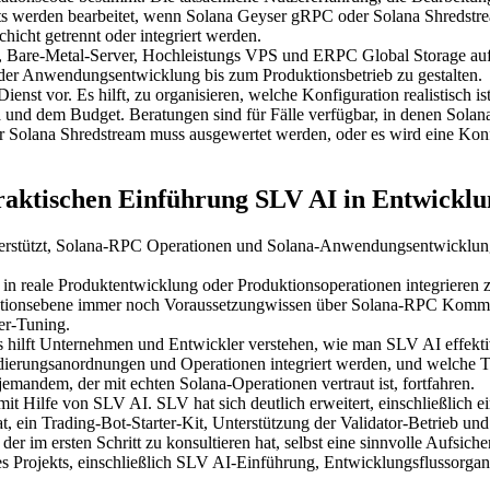
rden bearbeitet, wenn Solana Geyser gRPC oder Solana Shredstream s
icht getrennt oder integriert werden.
are-Metal-Server, Hochleistungs VPS und ERPC Global Storage auf ein
n der Anwendungsentwicklung bis zum Produktionsbetrieb zu gestalten.
 Dienst vor. Es hilft, zu organisieren, welche Konfiguration realistisc
la und dem Budget. Beratungen sind für Fälle verfügbar, in denen Sol
Solana Shredstream muss ausgewertet werden, oder es wird eine Konfig
aktischen Einführung SLV AI in Entwicklu
terstützt, Solana-RPC Operationen und Solana-Anwendungsentwicklung
 in reale Produktentwicklung oder Produktionsoperationen integrieren
uktionsebene immer noch Voraussetzungwissen über Solana-RPC Kommuni
er-Tuning.
Es hilft Unternehmen und Entwickler verstehen, wie man SLV AI effekt
rungsanordnungen und Operationen integriert werden, und welche Tei
mandem, der mit echten Solana-Operationen vertraut ist, fortfahren.
mit Hilfe von SLV AI. SLV hat sich deutlich erweitert, einschließli
ein Trading-Bot-Starter-Kit, Unterstützung der Validator-Betrieb und
r im ersten Schritt zu konsultieren hat, selbst eine sinnvolle Aufsiche
 Projekts, einschließlich SLV AI-Einführung, Entwicklungsflussorgan