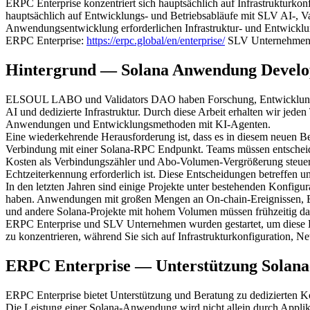
ERPC Enterprise konzentriert sich hauptsächlich auf Infrastrukturkon
hauptsächlich auf Entwicklungs- und Betriebsabläufe mit SLV AI-, V
Anwendungsentwicklung erforderlichen Infrastruktur- und Entwicklung
ERPC Enterprise:
https://erpc.global/en/enterprise/
SLV Unternehme
Hintergrund — Solana Anwendung Develop
ELSOUL LABO und Validators DAO haben Forschung, Entwicklung und
AI und dedizierte Infrastruktur. Durch diese Arbeit erhalten wir je
Anwendungen und Entwicklungsmethoden mit KI-Agenten.
Eine wiederkehrende Herausforderung ist, dass es in diesem neuen Ber
Verbindung mit einer Solana-RPC Endpunkt. Teams müssen entschei
Kosten als Verbindungszähler und Abo-Volumen-Vergrößerung steuern;
Echtzeiterkennung erforderlich ist. Diese Entscheidungen betreffen un
In den letzten Jahren sind einige Projekte unter bestehenden Konf
haben. Anwendungen mit großen Mengen an On-chain-Ereignissen, Ec
und andere Solana-Projekte mit hohem Volumen müssen frühzeitig da
ERPC Enterprise und SLV Unternehmen wurden gestartet, um diese Be
zu konzentrieren, während Sie sich auf Infrastrukturkonfiguration, 
ERPC Enterprise — Unterstützung Solana
ERPC Enterprise bietet Unterstützung und Beratung zu dedizierten 
Die Leistung einer Solana-Anwendung wird nicht allein durch Applika