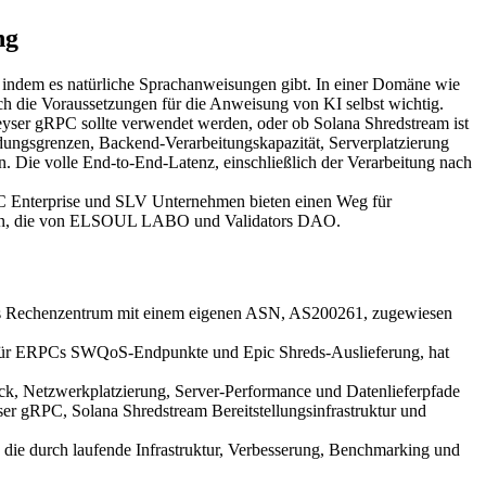
ng
 indem es natürliche Sprachanweisungen gibt. In einer Domäne wie
ch die Voraussetzungen für die Anweisung von KI selbst wichtig.
eyser gRPC sollte verwendet werden, oder ob Solana Shredstream ist
ngsgrenzen, Backend-Verarbeitungskapazität, Serverplatzierung
n. Die volle End-to-End-Latenz, einschließlich der Verarbeitung nach
RPC Enterprise und SLV Unternehmen bieten einen Weg für
issen, die von ELSOUL LABO und Validators DAO.
ertes Rechenzentrum mit einem eigenen ASN, AS200261, zugewiesen
e für ERPCs SWQoS-Endpunkte und Epic Shreds-Auslieferung, hat
ck, Netzwerkplatzierung, Server-Performance und Datenlieferpfade
er gRPC, Solana Shredstream Bereitstellungsinfrastruktur und
n, die durch laufende Infrastruktur, Verbesserung, Benchmarking und