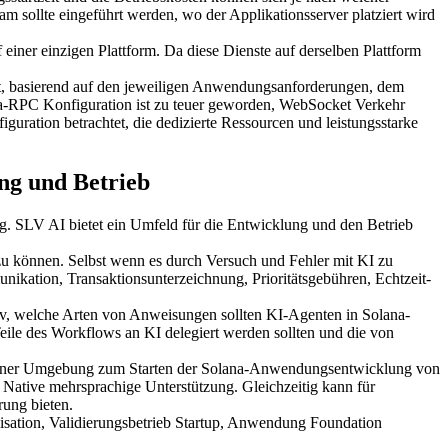
ollte eingeführt werden, wo der Applikationsserver platziert wird
er einzigen Plattform. Da diese Dienste auf derselben Plattform
h ist, basierend auf den jeweiligen Anwendungsanforderungen, dem
ana-RPC Konfiguration ist zu teuer geworden, WebSocket Verkehr
uration betrachtet, die dedizierte Ressourcen und leistungsstarke
ng und Betrieb
. SLV AI bietet ein Umfeld für die Entwicklung und den Betrieb
 zu können. Selbst wenn es durch Versuch und Fehler mit KI zu
kation, Transaktionsunterzeichnung, Prioritätsgebühren, Echtzeit-
iv, welche Arten von Anweisungen sollten KI-Agenten in Solana-
le des Workflows an KI delegiert werden sollten und die von
ch einer Umgebung zum Starten der Solana-Anwendungsentwicklung von
 Native mehrsprachige Unterstützung. Gleichzeitig kann für
rung bieten.
isation, Validierungsbetrieb Startup, Anwendung Foundation