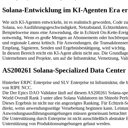
Solana-Entwicklung im KI-Agenten Era erf
Wie sich KI-Agenten entwickeln, ist es realistisch geworden, Code
Solana, wo Ausführungsgeschwindigkeit, Netzabstand, Echtzeitdaten, 
Beispielsweise muss eine Anwendung, die in Echtzeit On-Kette-Ereig
notwendig. Wenn es große Mengen an Abonnements oder hochfrequent
und regionale Latenz kritisch. Für Anwendungen, die Transaktionssend
Empfang, Signieren, Senden und Ergebnisbestätigung, wird wichtig.
In diesem Bereich reicht ein KI-Agent allein nicht aus. Die Grundl
Unternehmen und Projekte, um auf die Infrastruktur, Vernetzung, 
AS200261 Solana-Specialized Data Center
Hinterher ERPC Enterprise und SLV Enterprise ist Infrastruktur, di
von RIPE NCC.
Die Der Epics DAO Validator läuft auf diesem AS200261 Solana-spe
World Overall Rank 3 unter allen Solana Validatoren im Shinobi Perf
Dieses Ergebnis ist nicht nur ein angezeigtes Ranking. Für Echtzei
direkt, wenn anwendungsseitige Verarbeitung beginnen kann. Leistun
Anwendungsausführungsumgebungen müssen gemeinsam betrachtet wer
Die Unterstützung durch Enterprise ist nicht ausschließlich abstrakte
Unterstützung von Produktionsumgebungen gebaut werden.