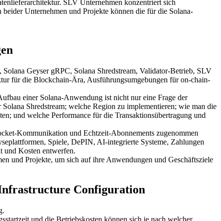
atenlieferarchitektur. SLV Unternehmen konzentriert sich
n beider Unternehmen und Projekte können die für die Solana-
gen
 Solana Geyser gRPC, Solana Shredstream, Validator-Betrieb, SLV
ruktur für die Blockchain-Ära, Ausführungsumgebungen für on-chain-
. Aufbau einer Solana-Anwendung ist nicht nur eine Frage der
Solana Shredstream; welche Region zu implementieren; wie man die
ten; und welche Performance für die Transaktionsübertragung und
 WebSocket-Kommunikation und Echtzeit-Abonnements zugenommen
plattformen, Spiele, DePIN, AI-integrierte Systeme, Zahlungen
t und Kosten entwerfen.
men und Projekte, um sich auf ihre Anwendungen und Geschäftsziele
frastructure Configuration
g.
sstartzeit und die Betriebskosten können sich je nach welcher