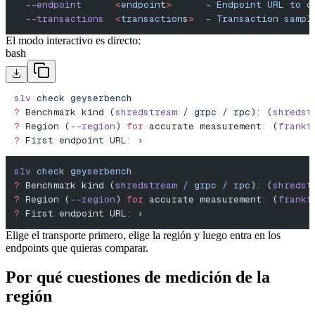
  --endpoint
      <
endpoin
t
>
      -
 Endpoint
 URL
 to
 c
  --transactions
  <
transaction
s
>
  -
 Transaction
 sampl
El modo interactivo es directo:
bash
slv
 check
 geyserbench
?
 Benchmark kind (
shredstream
 /
 grpc
 /
 rpc
): (
shredst
?
 Region (
--region
) 
for
 accurate measurement: (
frankf
?
 First endpoint URL: ›
slv
 check
 geyserbench
?
 Benchmark kind (
shredstream
 /
 grpc
 /
 rpc
): (
shredst
?
 Region (
--region
) 
for
 accurate measurement: (
frankf
?
 First endpoint URL: ›
Elige el transporte primero, elige la región y luego entra en los
endpoints que quieras comparar.
Por qué cuestiones de medición de la
región