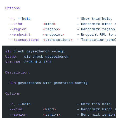
Options:
  -h,
 --help
                      -
 Show
 this
 help.
  --kind
          <
kin
d
>
          -
 Benchmark
 kind:
 s
  --region
        <
regio
n
>
        -
 Benchmark
 region
 
  --endpoint
      <
endpoin
t
>
      -
 Endpoint
 URL
 to
 c
  --transactions
  <
transaction
s
>
  -
 Transaction
 sampl
slv
 check
 geyserbench
 --help
Usage:
   slv
 check
 geyserbench
Version:
 2026.4.3.1321
Description:
  Run
 geyserbench
 with
 generated
 config
Options:
  -h,
 --help
                      -
 Show
 this
 help.
  --kind
          <
kin
d
>
          -
 Benchmark
 kind:
 s
  --region
        <
regio
n
>
        -
 Benchmark
 region
 