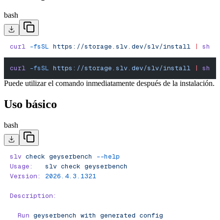
bash
curl
 -fsSL
 https://storage.slv.dev/slv/install
 |
 sh
curl
 -fsSL
 https://storage.slv.dev/slv/install
 |
 sh
Puede utilizar el comando inmediatamente después de la instalación.
Uso básico
bash
slv
 check
 geyserbench
 --help
Usage:
   slv
 check
 geyserbench
Version:
 2026.4.3.1321
Description:
  Run
 geyserbench
 with
 generated
 config