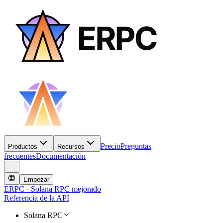
Precio
Preguntas
Productos
Recursos
frecuentes
Documentación
Empezar
ERPC - Solana RPC mejorado
Referencia de la API
Solana RPC