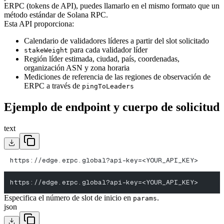
ERPC (tokens de API), puedes llamarlo en el mismo formato que un
método estándar de Solana RPC.
Esta API proporciona:
Calendario de validadores líderes a partir del slot solicitado
para cada validador líder
stakeWeight
Región líder estimada, ciudad, país, coordenadas,
organización ASN y zona horaria
Mediciones de referencia de las regiones de observación de
ERPC a través de
pingToLeaders
Ejemplo de endpoint y cuerpo de solicitud
text
https://edge.erpc.global?api-key=<YOUR_API_KEY>
https://edge.erpc.global?api-key=<YOUR_API_KEY>
Especifica el número de slot de inicio en
.
params
json