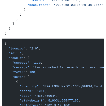
            "timezone"
: 
"Europe/Berlin"
,
            "measuredAt"
: 
"2026-08-03T06:20:48.000Z"
          }
        ]
      }
    ]
  }
}
{
  "jsonrpc"
: 
"2.0"
,
  "id"
: 
1
,
  "result"
: {
    "success"
: 
true
,
    "message"
: 
"Leader schedule records retrieved suc
    "total"
: 
100
,
    "data"
: [
      {
        "identity"
: 
"BXAxLMMMUNYfC1z166VjWHR3WjTmqzLx
        "epoch"
: 
1011
,
        "slot"
: 
"436946064"
,
        "stakeWeight"
: 
819031.365477103
,
        "ipAddress"
: 
"202.8.10.164"
,