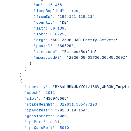
            "ms"
: 
18.438
,
            "icmpReplied"
: 
true
,
            "fromIp"
: 
"185.191.118.11"
,
            "country"
: 
"DE"
,
            "lat"
: 
50.139
,
            "lon"
: 
8.6725
,
            "org"
: 
"AS213896 UAB Cherry Servers"
,
            "postal"
: 
"60320"
,
            "timezone"
: 
"Europe/Berlin"
,
            "measuredAt"
: 
"2026-08-03T06:20:48.000Z"
          }
        ]
      },
      {
        "identity"
: 
"BXAxLMMMUNYfC1z166VjWHR3WjTmqzLx
        "epoch"
: 
1011
,
        "slot"
: 
"436946066"
,
        "stakeWeight"
: 
819031.365477103
,
        "ipAddress"
: 
"202.8.10.164"
,
        "gossipPort"
: 
8000
,
        "tpuPort"
: 
null
,
        "tpuQuicPort"
: 
5010
,