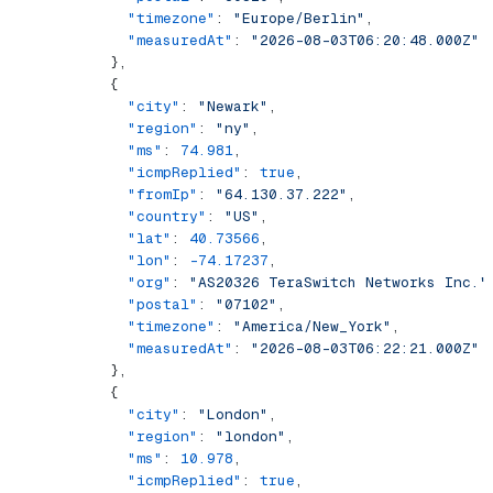
            "timezone"
: 
"Europe/Berlin"
,
            "measuredAt"
: 
"2026-08-03T06:20:48.000Z"
          },
          {
            "city"
: 
"Newark"
,
            "region"
: 
"ny"
,
            "ms"
: 
74.981
,
            "icmpReplied"
: 
true
,
            "fromIp"
: 
"64.130.37.222"
,
            "country"
: 
"US"
,
            "lat"
: 
40.73566
,
            "lon"
: 
-74.17237
,
            "org"
: 
"AS20326 TeraSwitch Networks Inc."
            "postal"
: 
"07102"
,
            "timezone"
: 
"America/New_York"
,
            "measuredAt"
: 
"2026-08-03T06:22:21.000Z"
          },
          {
            "city"
: 
"London"
,
            "region"
: 
"london"
,
            "ms"
: 
10.978
,
            "icmpReplied"
: 
true
,