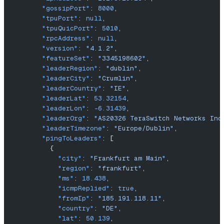
        "gossipPort"
: 
8000
,
        "tpuPort"
: 
null
,
        "tpuQuicPort"
: 
5010
,
        "rpcAddress"
: 
null
,
        "version"
: 
"4.1.2"
,
        "featureSet"
: 
"3345198602"
,
        "leaderRegion"
: 
"dublin"
,
        "leaderCity"
: 
"Crumlin"
,
        "leaderCountry"
: 
"IE"
,
        "leaderLat"
: 
53.32154
,
        "leaderLon"
: 
-6.31439
,
        "leaderOrg"
: 
"AS20326 TeraSwitch Networks Inc
        "leaderTimezone"
: 
"Europe/Dublin"
,
        "pingToLeaders"
: [
          {
            "city"
: 
"Frankfurt am Main"
,
            "region"
: 
"frankfurt"
,
            "ms"
: 
18.438
,
            "icmpReplied"
: 
true
,
            "fromIp"
: 
"185.191.118.11"
,
            "country"
: 
"DE"
,
            "lat"
: 
50.139
,