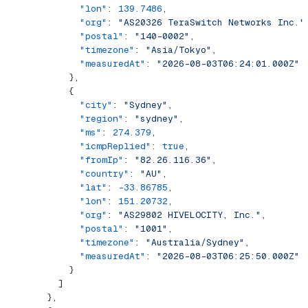
            "lon"
: 
139.7486
,
            "org"
: 
"AS20326 TeraSwitch Networks Inc."
            "postal"
: 
"140-0002"
,
            "timezone"
: 
"Asia/Tokyo"
,
            "measuredAt"
: 
"2026-08-03T06:24:01.000Z"
          },
          {
            "city"
: 
"Sydney"
,
            "region"
: 
"sydney"
,
            "ms"
: 
274.379
,
            "icmpReplied"
: 
true
,
            "fromIp"
: 
"82.26.116.36"
,
            "country"
: 
"AU"
,
            "lat"
: 
-33.86785
,
            "lon"
: 
151.20732
,
            "org"
: 
"AS29802 HIVELOCITY, Inc."
,
            "postal"
: 
"1001"
,
            "timezone"
: 
"Australia/Sydney"
,
            "measuredAt"
: 
"2026-08-03T06:25:50.000Z"
          }
        ]
      },