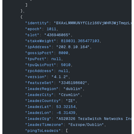
        ]
      },
      {
        "identity"
: 
"BXAxLMMMUNYfC1z166VjWHR3WjTmqzLx
        "epoch"
: 
1011
,
        "slot"
: 
"436946065"
,
        "stakeWeight"
: 
819031.365477103
,
        "ipAddress"
: 
"202.8.10.164"
,
        "gossipPort"
: 
8000
,
        "tpuPort"
: 
null
,
        "tpuQuicPort"
: 
5010
,
        "rpcAddress"
: 
null
,
        "version"
: 
"4.1.2"
,
        "featureSet"
: 
"3345198602"
,
        "leaderRegion"
: 
"dublin"
,
        "leaderCity"
: 
"Crumlin"
,
        "leaderCountry"
: 
"IE"
,
        "leaderLat"
: 
53.32154
,
        "leaderLon"
: 
-6.31439
,
        "leaderOrg"
: 
"AS20326 TeraSwitch Networks Inc
        "leaderTimezone"
: 
"Europe/Dublin"
,
        "pingToLeaders"
: [