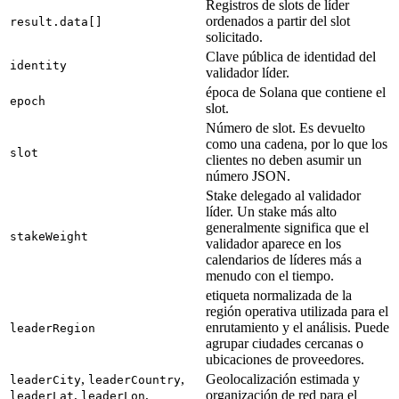
Registros de slots de líder
ordenados a partir del slot
result.data[]
solicitado.
Clave pública de identidad del
identity
validador líder.
época de Solana que contiene el
epoch
slot.
Número de slot. Es devuelto
como una cadena, por lo que los
slot
clientes no deben asumir un
número JSON.
Stake delegado al validador
líder. Un stake más alto
generalmente significa que el
stakeWeight
validador aparece en los
calendarios de líderes más a
menudo con el tiempo.
etiqueta normalizada de la
región operativa utilizada para el
enrutamiento y el análisis. Puede
leaderRegion
agrupar ciudades cercanas o
ubicaciones de proveedores.
,
,
Geolocalización estimada y
leaderCity
leaderCountry
,
,
organización de red para el
leaderLat
leaderLon