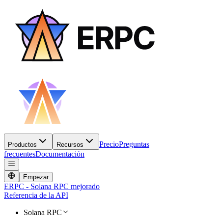
Precio
Preguntas
Productos
Recursos
frecuentes
Documentación
Empezar
ERPC - Solana RPC mejorado
Referencia de la API
Solana RPC