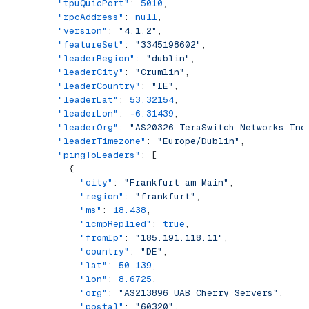
        "tpuQuicPort"
: 
5010
,
        "rpcAddress"
: 
null
,
        "version"
: 
"4.1.2"
,
        "featureSet"
: 
"3345198602"
,
        "leaderRegion"
: 
"dublin"
,
        "leaderCity"
: 
"Crumlin"
,
        "leaderCountry"
: 
"IE"
,
        "leaderLat"
: 
53.32154
,
        "leaderLon"
: 
-6.31439
,
        "leaderOrg"
: 
"AS20326 TeraSwitch Networks Inc
        "leaderTimezone"
: 
"Europe/Dublin"
,
        "pingToLeaders"
: [
          {
            "city"
: 
"Frankfurt am Main"
,
            "region"
: 
"frankfurt"
,
            "ms"
: 
18.438
,
            "icmpReplied"
: 
true
,
            "fromIp"
: 
"185.191.118.11"
,
            "country"
: 
"DE"
,
            "lat"
: 
50.139
,
            "lon"
: 
8.6725
,
            "org"
: 
"AS213896 UAB Cherry Servers"
,
            "postal"
: 
"60320"
,