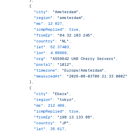
          },
          {
            "city"
: 
"Amsterdam"
,
            "region"
: 
"amsterdam"
,
            "ms"
: 
12.827
,
            "icmpReplied"
: 
true
,
            "fromIp"
: 
"84.32.103.245"
,
            "country"
: 
"NL"
,
            "lat"
: 
52.37403
,
            "lon"
: 
4.88969
,
            "org"
: 
"AS59642 UAB Cherry Servers"
,
            "postal"
: 
"1012"
,
            "timezone"
: 
"Europe/Amsterdam"
,
            "measuredAt"
: 
"2026-08-03T06:21:33.000Z"
          },
          {
            "city"
: 
"Ebara"
,
            "region"
: 
"tokyo"
,
            "ms"
: 
212.499
,
            "icmpReplied"
: 
true
,
            "fromIp"
: 
"198.13.133.88"
,
            "country"
: 
"JP"
,
            "lat"
: 
35.617
,