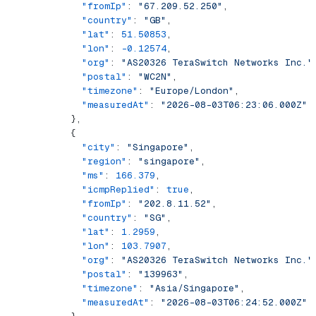
            "fromIp"
: 
"67.209.52.250"
,
            "country"
: 
"GB"
,
            "lat"
: 
51.50853
,
            "lon"
: 
-0.12574
,
            "org"
: 
"AS20326 TeraSwitch Networks Inc."
            "postal"
: 
"WC2N"
,
            "timezone"
: 
"Europe/London"
,
            "measuredAt"
: 
"2026-08-03T06:23:06.000Z"
          },
          {
            "city"
: 
"Singapore"
,
            "region"
: 
"singapore"
,
            "ms"
: 
166.379
,
            "icmpReplied"
: 
true
,
            "fromIp"
: 
"202.8.11.52"
,
            "country"
: 
"SG"
,
            "lat"
: 
1.2959
,
            "lon"
: 
103.7907
,
            "org"
: 
"AS20326 TeraSwitch Networks Inc."
            "postal"
: 
"139963"
,
            "timezone"
: 
"Asia/Singapore"
,
            "measuredAt"
: 
"2026-08-03T06:24:52.000Z"