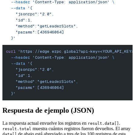
  --header
 'Content-Type: application/json'
 \
  --data
 '{
    "jsonrpc":"2.0",
    "id":1,
    "method":"getLeaderSlots",
    "params":[436946064]
  }'
curl
 'https://edge.erpc.global?api-key=<YOUR_API_KEY>
  --header
 'Content-Type: application/json'
 \
  --data
 '{
    "jsonrpc":"2.0",
    "id":1,
    "method":"getLeaderSlots",
    "params":[436946064]
  }'
Respuesta de ejemplo (JSON)
La respuesta actual envuelve los registros en
.
result.data[]
muestra cuántos registros fueron devueltos. El array
result.total
de abajo está abreviado a tres de los 100 registros de esta
data[]