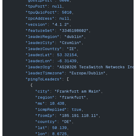
        "gossipPort"
: 
8000
,
        "tpuPort"
: 
null
,
        "tpuQuicPort"
: 
5010
,
        "rpcAddress"
: 
null
,
        "version"
: 
"4.1.2"
,
        "featureSet"
: 
"3345198602"
,
        "leaderRegion"
: 
"dublin"
,
        "leaderCity"
: 
"Crumlin"
,
        "leaderCountry"
: 
"IE"
,
        "leaderLat"
: 
53.32154
,
        "leaderLon"
: 
-6.31439
,
        "leaderOrg"
: 
"AS20326 TeraSwitch Networks Inc
        "leaderTimezone"
: 
"Europe/Dublin"
,
        "pingToLeaders"
: [
          {
            "city"
: 
"Frankfurt am Main"
,
            "region"
: 
"frankfurt"
,
            "ms"
: 
18.438
,
            "icmpReplied"
: 
true
,
            "fromIp"
: 
"185.191.118.11"
,
            "country"
: 
"DE"
,
            "lat"
: 
50.139
,
            "lon"
: 
8.6725
,