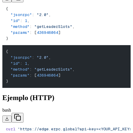
{
  "jsonrpc"
: 
"2.0"
,
  "id"
: 
1
,
  "method"
: 
"getLeaderSlots"
,
  "params"
: [
436946064
]
}
{
  "jsonrpc"
: 
"2.0"
,
  "id"
: 
1
,
  "method"
: 
"getLeaderSlots"
,
  "params"
: [
436946064
]
}
Ejemplo (HTTP)
bash
curl
 'https://edge.erpc.global?api-key=<YOUR_API_KEY>