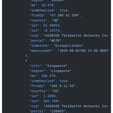
            "region"
: 
"london"
,
            "ms"
: 
10.978
,
            "icmpReplied"
: 
true
,
            "fromIp"
: 
"67.209.52.250"
,
            "country"
: 
"GB"
,
            "lat"
: 
51.50853
,
            "lon"
: 
-0.12574
,
            "org"
: 
"AS20326 TeraSwitch Networks Inc."
            "postal"
: 
"WC2N"
,
            "timezone"
: 
"Europe/London"
,
            "measuredAt"
: 
"2026-08-03T06:23:06.000Z"
          },
          {
            "city"
: 
"Singapore"
,
            "region"
: 
"singapore"
,
            "ms"
: 
166.379
,
            "icmpReplied"
: 
true
,
            "fromIp"
: 
"202.8.11.52"
,
            "country"
: 
"SG"
,
            "lat"
: 
1.2959
,
            "lon"
: 
103.7907
,
            "org"
: 
"AS20326 TeraSwitch Networks Inc."
            "postal"
: 
"139963"
,