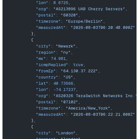
            "lon"
: 
8.6725
,
            "org"
: 
"AS213896 UAB Cherry Servers"
,
            "postal"
: 
"60320"
,
            "timezone"
: 
"Europe/Berlin"
,
            "measuredAt"
: 
"2026-08-03T06:20:48.000Z"
          },
          {
            "city"
: 
"Newark"
,
            "region"
: 
"ny"
,
            "ms"
: 
74.981
,
            "icmpReplied"
: 
true
,
            "fromIp"
: 
"64.130.37.222"
,
            "country"
: 
"US"
,
            "lat"
: 
40.73566
,
            "lon"
: 
-74.17237
,
            "org"
: 
"AS20326 TeraSwitch Networks Inc."
            "postal"
: 
"07102"
,
            "timezone"
: 
"America/New_York"
,
            "measuredAt"
: 
"2026-08-03T06:22:21.000Z"
          },
          {
            "city"
: 
"London"
,