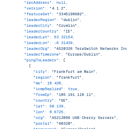
        "rpcAddress"
: 
null
,
        "version"
: 
"4.1.2"
,
        "featureSet"
: 
"3345198602"
,
        "leaderRegion"
: 
"dublin"
,
        "leaderCity"
: 
"Crumlin"
,
        "leaderCountry"
: 
"IE"
,
        "leaderLat"
: 
53.32154
,
        "leaderLon"
: 
-6.31439
,
        "leaderOrg"
: 
"AS20326 TeraSwitch Networks Inc
        "leaderTimezone"
: 
"Europe/Dublin"
,
        "pingToLeaders"
: [
          {
            "city"
: 
"Frankfurt am Main"
,
            "region"
: 
"frankfurt"
,
            "ms"
: 
18.438
,
            "icmpReplied"
: 
true
,
            "fromIp"
: 
"185.191.118.11"
,
            "country"
: 
"DE"
,
            "lat"
: 
50.139
,
            "lon"
: 
8.6725
,
            "org"
: 
"AS213896 UAB Cherry Servers"
,
            "postal"
: 
"60320"
,