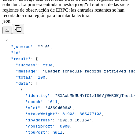
solicitud. La primera entrada muestra
de las siete
pingToLeaders
regiones de observación de ERPC; las entradas restantes se han
recortado a una región para facilitar la lectura.
json
{
  "jsonrpc"
: 
"2.0"
,
  "id"
: 
1
,
  "result"
: {
    "success"
: 
true
,
    "message"
: 
"Leader schedule records retrieved suc
    "total"
: 
100
,
    "data"
: [
      {
        "identity"
: 
"BXAxLMMMUNYfC1z166VjWHR3WjTmqzLx
        "epoch"
: 
1011
,
        "slot"
: 
"436946064"
,
        "stakeWeight"
: 
819031.365477103
,
        "ipAddress"
: 
"202.8.10.164"
,
        "gossipPort"
: 
8000
,
        "tpuPort"
: 
null
,