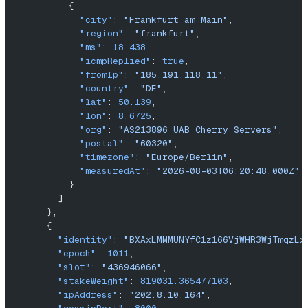
          {
            "city"
: 
"Frankfurt am Main"
,
            "region"
: 
"frankfurt"
,
            "ms"
: 
18.438
,
            "icmpReplied"
: 
true
,
            "fromIp"
: 
"185.191.118.11"
,
            "country"
: 
"DE"
,
            "lat"
: 
50.139
,
            "lon"
: 
8.6725
,
            "org"
: 
"AS213896 UAB Cherry Servers"
,
            "postal"
: 
"60320"
,
            "timezone"
: 
"Europe/Berlin"
,
            "measuredAt"
: 
"2026-08-03T06:20:48.000Z"
          }
        ]
      },
      {
        "identity"
: 
"BXAxLMMMUNYfC1z166VjWHR3WjTmqzLx
        "epoch"
: 
1011
,
        "slot"
: 
"436946066"
,
        "stakeWeight"
: 
819031.365477103
,
        "ipAddress"
: 
"202.8.10.164"
,