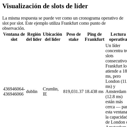
Visualización de slots de líder
La misma respuesta se puede ver como un cronograma operativo de
slot por slot. Este ejemplo utiliza Frankfurt como punto de
observación.
Ventana de
Región
Ubicación
Peso de
Ping de
Lectura
slot
del líder
del líder
stake
Frankfurt
operativ
Un líder
concentra tr
slots
consecutivo
Frankfurt lo
atiende a 18
ms, pero
London (11
ms) y
436946064-
Crumlin,
dublin
819,031.37
18.438 ms
Amsterdam
436946066
IE
(12.8 ms)
están más
cerca — pa
esta ventana
la capacida
de London 