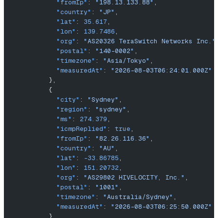
            "fromIp"
: 
"198.13.133.88"
,
            "country"
: 
"JP"
,
            "lat"
: 
35.617
,
            "lon"
: 
139.7486
,
            "org"
: 
"AS20326 TeraSwitch Networks Inc."
            "postal"
: 
"140-0002"
,
            "timezone"
: 
"Asia/Tokyo"
,
            "measuredAt"
: 
"2026-08-03T06:24:01.000Z"
          },
          {
            "city"
: 
"Sydney"
,
            "region"
: 
"sydney"
,
            "ms"
: 
274.379
,
            "icmpReplied"
: 
true
,
            "fromIp"
: 
"82.26.116.36"
,
            "country"
: 
"AU"
,
            "lat"
: 
-33.86785
,
            "lon"
: 
151.20732
,
            "org"
: 
"AS29802 HIVELOCITY, Inc."
,
            "postal"
: 
"1001"
,
            "timezone"
: 
"Australia/Sydney"
,
            "measuredAt"
: 
"2026-08-03T06:25:50.000Z"
          }