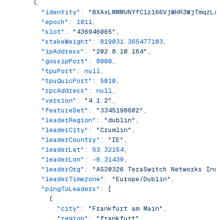
      {
        "identity"
: 
"BXAxLMMMUNYfC1z166VjWHR3WjTmqzLx
        "epoch"
: 
1011
,
        "slot"
: 
"436946065"
,
        "stakeWeight"
: 
819031.365477103
,
        "ipAddress"
: 
"202.8.10.164"
,
        "gossipPort"
: 
8000
,
        "tpuPort"
: 
null
,
        "tpuQuicPort"
: 
5010
,
        "rpcAddress"
: 
null
,
        "version"
: 
"4.1.2"
,
        "featureSet"
: 
"3345198602"
,
        "leaderRegion"
: 
"dublin"
,
        "leaderCity"
: 
"Crumlin"
,
        "leaderCountry"
: 
"IE"
,
        "leaderLat"
: 
53.32154
,
        "leaderLon"
: 
-6.31439
,
        "leaderOrg"
: 
"AS20326 TeraSwitch Networks Inc
        "leaderTimezone"
: 
"Europe/Dublin"
,
        "pingToLeaders"
: [
          {
            "city"
: 
"Frankfurt am Main"
,
            "region"
: 
"frankfurt"
,