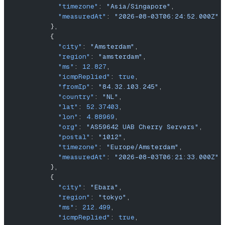
            "timezone"
: 
"Asia/Singapore"
,
            "measuredAt"
: 
"2026-08-03T06:24:52.000Z"
          },
          {
            "city"
: 
"Amsterdam"
,
            "region"
: 
"amsterdam"
,
            "ms"
: 
12.827
,
            "icmpReplied"
: 
true
,
            "fromIp"
: 
"84.32.103.245"
,
            "country"
: 
"NL"
,
            "lat"
: 
52.37403
,
            "lon"
: 
4.88969
,
            "org"
: 
"AS59642 UAB Cherry Servers"
,
            "postal"
: 
"1012"
,
            "timezone"
: 
"Europe/Amsterdam"
,
            "measuredAt"
: 
"2026-08-03T06:21:33.000Z"
          },
          {
            "city"
: 
"Ebara"
,
            "region"
: 
"tokyo"
,
            "ms"
: 
212.499
,
            "icmpReplied"
: 
true
,