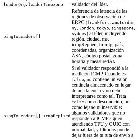
,
validador del líder.
leaderOrg
leaderTimezone
Referencia de latencia de las
regiones de observación de
ERPC (
,
,
frankfurt
amsterdam
,
,
,
,
ny
london
tokyo
singapore
) al líder, incluyendo
sydney
pingToLeaders[]
región, ciudad, ms,
icmpReplied, fromIp, país,
coordenadas, organización
ASN, código postal, zona
horaria y measuredAt.
Si el validador respondió a la
medición ICMP. Cuando es
,
contiene un valor
false
ms
centinela almacenado en lugar
de una latencia y no debe
interpretarse como tal. Trata
como desconocido, no
false
como lejano ni inservible:
algunos validadores que no
pingToLeaders[].icmpReplied
responden a ICMP siguen
atendiendo TPU y QUIC con
normalidad, y filtrarlos puede
dejar fuera de tu ruta de envío a