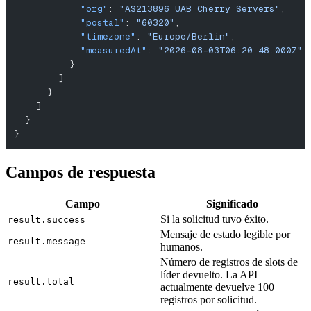
            "org"
: 
"AS213896 UAB Cherry Servers"
,
            "postal"
: 
"60320"
,
            "timezone"
: 
"Europe/Berlin"
,
            "measuredAt"
: 
"2026-08-03T06:20:48.000Z"
          }
        ]
      }
    ]
  }
}
Campos de respuesta
Campo
Significado
Si la solicitud tuvo éxito.
result.success
Mensaje de estado legible por
result.message
humanos.
Número de registros de slots de
líder devuelto. La API
result.total
actualmente devuelve 100
registros por solicitud.