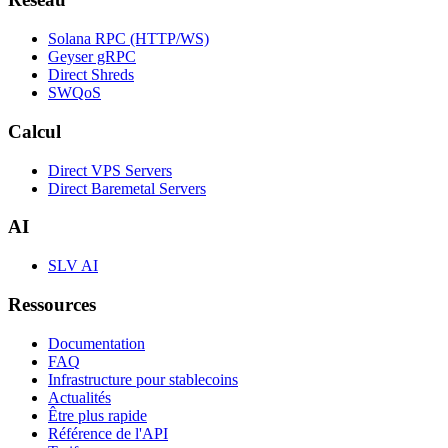
Solana RPC (HTTP/WS)
Geyser gRPC
Direct Shreds
SWQoS
Calcul
Direct VPS Servers
Direct Baremetal Servers
AI
SLV AI
Ressources
Documentation
FAQ
Infrastructure pour stablecoins
Actualités
Être plus rapide
Référence de l'API