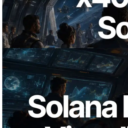
2026.07.04
ERPC lance un RPC Solana compatible
x402 — L'ère où les agents IA paient à la
demande les API dont ils ont besoin
Lire cet article
2026.05.24
Validators Solutions lance le Solana Block