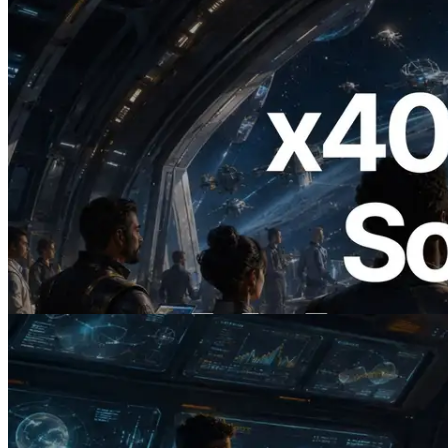
2026.07.04
ERPC lance un RPC Solana compatible
x402 — L'ère où les agents IA paient à la
demande les API dont ils ont besoin
Lire cet article