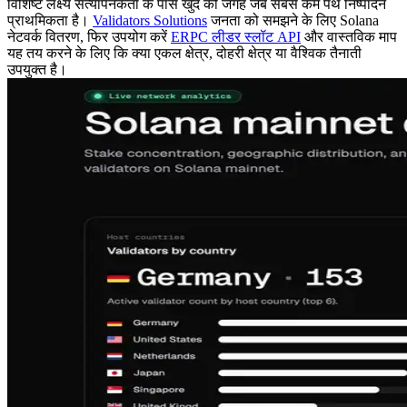
विशिष्ट लक्ष्य सत्यापनकर्ता के पास खुद को जगह जब सबसे कम पथ निष्पादन
प्राथमिकता है।
Validators Solutions
जनता को समझने के लिए Solana
नेटवर्क वितरण, फिर उपयोग करें
ERPC लीडर स्लॉट API
और वास्तविक माप
यह तय करने के लिए कि क्या एकल क्षेत्र, दोहरी क्षेत्र या वैश्विक तैनाती
उपयुक्त है।