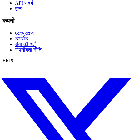
API संदर्भ
मूल्य
कंपनी
एंटरप्राइज़
डैशबोर्ड
सेवा की शर्तें
गोपनीयता नीति
ERPC