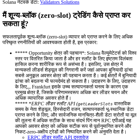
Solana नेटवर्क डेटा:
Validators Solutions
मैं शून्य-ब्लॉक (zero-slot) ट्रेडिंग कैसे प्राप्त कर
सकता हूं?
सफलतापूर्वक शून्य-ब्लॉक (zero-slot) व्यापार को प्राप्त करने के लिए अधिक
परिष्कृत रणनीतियों की आवश्यकता होती है, इस प्रकार:
***** Opportunity क्षेत्र की पहचान*: Solana वैल्युमेटेटर्स को विश्व
स्तर पर वितरित किया जाता है और हर स्लॉट के लिए इष्टतम विलंबता
हासिल करना शारीरिक रूप से असंभव है। इसलिए, उस क्षेत्र में
मान्यकर्ता लीडर्स शेड्यूल की निगरानी करें जहां आपका बुनियादी ढांचा
सबसे अनुकूल अवसर क्षेत्र की पहचान करता है। कई क्षेत्रों में बुनियादी
ढांचा को बदलना भी फायदेमंद हो सकता है। उदाहरण के लिए, उदाहरण
के लिए,,, Frankfurt इसके उच्च सत्यापनकर्ता घनत्व के कारण एक
प्रमुख क्षेत्र है, जिसके परिणामस्वरूप अधिक बार लीडर चयन और
अधिक व्यापारिक अवसर होते हैं।
***** *
ERPC लीडर स्लॉट API (
वास्तविक
getLeaderSlots
समय के नेता शेड्यूल, हिस्सेदारी वजन, सत्यापनकर्ता भू-स्थानिक डेटा
प्राप्त करने के लिए, और सार्वजनिक मानचित्र-शैली डेटा स्रोतों या मूल
की तुलना में अधिक सटीक के साथ संदर्भ पिंग मान RPC एपीआई यह
आपको अवसर क्षेत्र को अधिक सटीक रूप से पूर्वानुमानित करने और
निकट-zero-अक्षीय ट्रेडों को निष्पादित करने की अनुमति देता है।
ERPC लीडर स्लॉट API दस्तावेज़