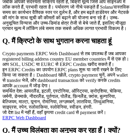
जबकि आपकी सदस्यता सक्रिय रहती है, बिक्री मूल्य जिसे आप साइनअप में
लॉक करते हैं, प्रभावी रहता है। पर्यावरण जो नीचे पकड़ते हैं Solana'वास्तविक
समय का कार्यभार वैश्विक स्तर पर दुर्लभ है, और हम बढ़ते हार्डवेयर और नेटवर्क
की मांग के साथ सूची की कीमतों को बढ़ाने की योजना बना रहे हैं। उच्च-
अनुसूचित विन्यास और उच्च-डिमांड क्षेत्र तेजी से बेचे जाते हैं, इसलिए मौजूदा
प्रचार मूल्य में लॉकिंग लंबे समय तक सबसे अधिक लागत प्रभावी विकल्प है।
Q. मैं क्रिप्टो के साथ भुगतान करना चाहता हूं
Crypto payments ERPC Web Dashboard से तब उपलब्ध हैं जब आपका
registered billing address country EU member countries में से एक हो।
आप SOL, USDC या EURC से ERPC Credits खरीद सकते हैं।
इन ERPC Credits का उपयोग ERPC plans शुरू या जारी रखने के लिए
किया जा सकता है। Dashboard खोलें, crypto payment चुनें, अपने wallet
से transfer भेजें, और dashboard transaction को verify करके credits
आपके account में जोड़ देगा।
समर्थित देश: आयरलैंड, इटली, एस्टोनिया, ऑस्ट्रिया, क्रोएशिया, चेकिया,
जर्मनी, डेनमार्क, नीदरलैंड, पुर्तगाल, पोलैंड, फ़िनलैंड, फ़्रांस, बुल्गारिया,
बेल्जियम, माल्टा, यूनान, रोमानिया, लग्ज़मबर्ग, लातविया, लिथुआनिया,
साइप्रस, स्पेन, स्लोवाकिया, स्लोवेनिया, स्वीडन, हंगरी.
जो देश list में नहीं हैं, वहाँ कृपया credit card से payment करें।
ERPC Web Dashboard
Q. मैं उच्च विलंबता का अनुभव कर रहा हूँ। क्यों?