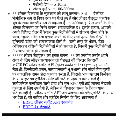
पड़ोसी देश: ~ 5-10ms
अंतरमहाद्वीप: ~ 100-300ms
** औसत विलंबता के नुकसान को लागू करना*: Solana वैलीटर
भौगोलिक रूप से विश्व स्तर पर फैले हुए हैं और लीडर शेड्यूल प्रत्येक
युग के साथ बेतरतीब ढंग से बदलता है। ~ 400ms हासिल करने के लिए
औसत विलंबता पर निर्भर करना अव्यवहारिक है। इसके बजाय, आपको
अपने विशिष्ट क्षेत्र में केवल कुछ मिलीसेकेंडों में संचरण संभव होने के
साथ, न्यूनतम विलंबता प्राप्त करने के लिए सभी प्रासंगिक क्षेत्रों में
बुनियादी ढांचा की आवश्यकता होती है। उसी क्षेत्र के भीतर, डेटा
अधिग्रहण दसियों मिलीसेकेंडों में हो सकता है, जिसमें कुछ मिलीसेकेंडों
में संचरण संभव हो सकता है।
***** लीडर शेड्यूल* का ट्रैक करना: ** का उपयोग करके अपने
क्षेत्र के लिए लीडर सत्यापनकर्ता शेड्यूल की निरंतर निगरानी
करेंERPC लीडर स्लॉट API (
)**. यह आगामी
getLeaderSlots
नेताओं, हिस्सेदारी वजन, सत्यापनकर्ता भू-स्थानों और संदर्भ पिंग मूल्यों
पर वास्तविक समय डेटा प्रदान करता है, जिससे आप न्यूनतम विलंबता
के साथ इष्टतम ट्रेडिंग स्लॉट की सटीक पहचान कर सकते हैं।
सार्वजनिक मानचित्र-शैली डेटा और मूल RPC एपीआई व्यापक नेटवर्क
दृश्यता के लिए उपयोगी हैं, लेकिन वे निष्पादन समय के लिए पर्याप्त
सटीक नहीं हैं। लीडर स्लॉट API उस अंतराल को ग्रैन्युलरिटी के साथ
भर देता है, जो रूटिंग और ट्रेडिंग निर्णयों के लिए आवश्यक है।
ERPC लीडर स्लॉट API दस्तावेज़
ERPC वेब डैशबोर्ड