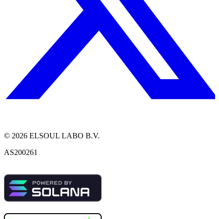
©
2026
ELSOUL LABO B.V.
AS200261