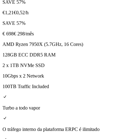
SAVE
57
%
€
1,21
€
0,52
/h
SAVE
57
%
€
698
€ 298
/mês
AMD Ryzen 7950X (5.7GHz, 16 Cores)
128GB ECC DDR5 RAM
2 x 1TB NVMe SSD
10Gbps x 2 Network
100TB Traffic Included
Turbo a todo vapor
O tráfego interno da plataforma ERPC é ilimitado