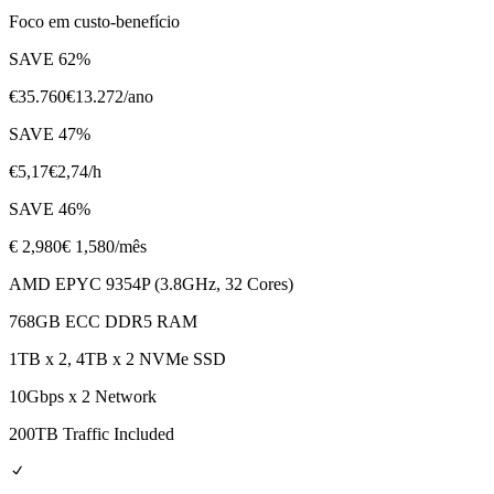
Foco em custo-benefício
SAVE
62
%
€
35.760
€
13.272
/ano
SAVE
47
%
€
5,17
€
2,74
/h
SAVE
46
%
€
2,980
€ 1,580
/mês
AMD EPYC 9354P (3.8GHz, 32 Cores)
768GB ECC DDR5 RAM
1TB x 2, 4TB x 2 NVMe SSD
10Gbps x 2 Network
200TB Traffic Included