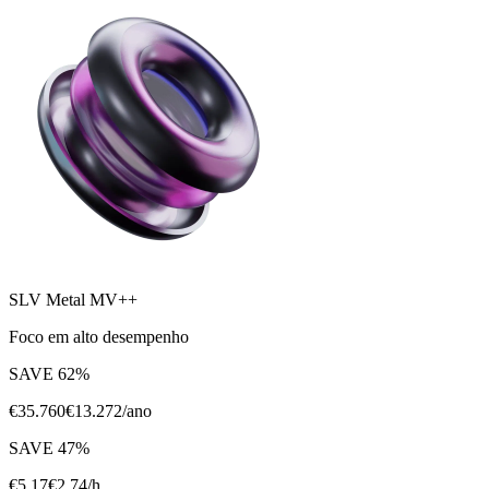
SLV Metal MV++
Foco em alto desempenho
SAVE
62
%
€
35.760
€
13.272
/ano
SAVE
47
%
€
5,17
€
2,74
/h