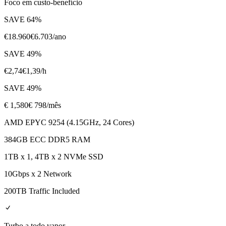
Foco em custo-benefício
SAVE
64
%
€
18.960
€
6.703
/ano
SAVE
49
%
€
2,74
€
1,39
/h
SAVE
49
%
€
1,580
€ 798
/mês
AMD EPYC 9254 (4.15GHz, 24 Cores)
384GB ECC DDR5 RAM
1TB x 1, 4TB x 2 NVMe SSD
10Gbps x 2 Network
200TB Traffic Included
Turbo a todo vapor