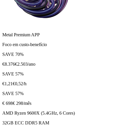
Metal Premium APP
Foco em custo-benefício
SAVE
70
%
€
8.376
€
2.503
/ano
SAVE
57
%
€
1,21
€
0,52
/h
SAVE
57
%
€
698
€ 298
/mês
AMD Ryzen 9600X (5.4GHz, 6 Cores)
32GB ECC DDR5 RAM