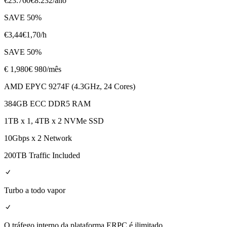
€
23.760
€
8.232
/ano
SAVE
50
%
€
3,44
€
1,70
/h
SAVE
50
%
€
1,980
€ 980
/mês
AMD EPYC 9274F (4.3GHz, 24 Cores)
384GB ECC DDR5 RAM
1TB x 1, 4TB x 2 NVMe SSD
10Gbps x 2 Network
200TB Traffic Included
Turbo a todo vapor
O tráfego interno da plataforma ERPC é ilimitado