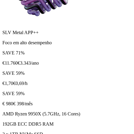
SLV Metal APP++
Foco em alto desempenho
SAVE
71
%
€
11.760
€
3.343
/ano
SAVE
59
%
€
1,70
€
0,69
/h
SAVE
59
%
€
980
€ 398
/mês
AMD Ryzen 9950X (5.7GHz, 16 Cores)
192GB ECC DDR5 RAM