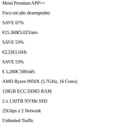
Metal Premium APP++
Foco em alto desempenho
SAVE
67
%
€
15.360
€
5.023
/ano
SAVE
53
%
€
2,22
€
1,04
/h
SAVE
53
%
€
1,280
€ 598
/mês
AMD Ryzen 9950X (5.7GHz, 16 Cores)
128GB ECC DDR5 RAM
2 x 1.92TB NVMe SSD
25Gbps x 2 Network
Unlimited Traffic