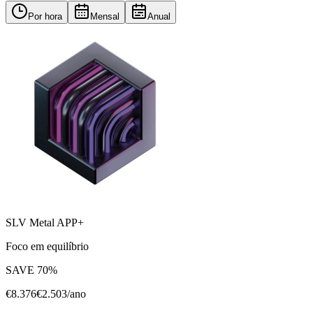
Por hora
Mensal
Anual
SLV Metal APP+
Foco em equilíbrio
SAVE
70
%
€
8.376
€
2.503
/ano