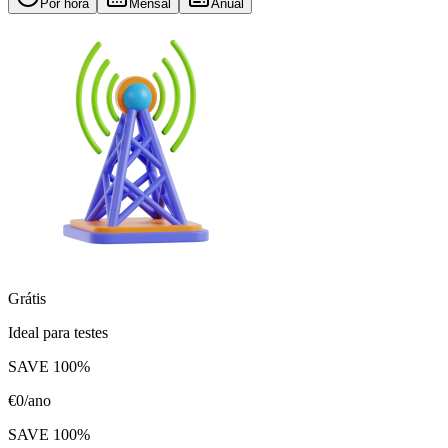
Por hora
Mensal
Anual
Grátis
Ideal para testes
SAVE
100
%
€
0
/ano
SAVE
100
%