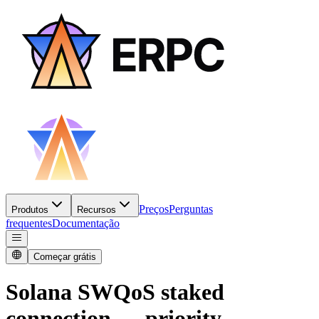
Preços
Perguntas
Produtos
Recursos
frequentes
Documentação
Começar grátis
Solana SWQoS staked
connection — priority