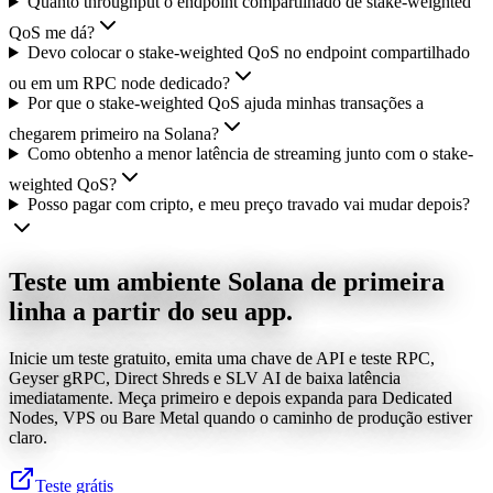
Quanto throughput o endpoint compartilhado de stake-weighted
QoS me dá?
Devo colocar o stake-weighted QoS no endpoint compartilhado
ou em um RPC node dedicado?
Por que o stake-weighted QoS ajuda minhas transações a
chegarem primeiro na Solana?
Como obtenho a menor latência de streaming junto com o stake-
weighted QoS?
Posso pagar com cripto, e meu preço travado vai mudar depois?
Teste um ambiente Solana de primeira
linha a partir do seu app.
Inicie um teste gratuito, emita uma chave de API e teste RPC,
Geyser gRPC, Direct Shreds e SLV AI de baixa latência
imediatamente. Meça primeiro e depois expanda para Dedicated
Nodes, VPS ou Bare Metal quando o caminho de produção estiver
claro.
Teste grátis