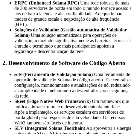
ERPC (Enhanced Solana RPC)
Uma rede robusta de mais
de 300 servidores de borda em todo o mundo fornece acesso a
nós de baixa latência e alta confiabilidade. Adequado para
traders de grande escala e negociação de alta frequência
(HFT).
Soluções de Validador (Gestão automática de Validador
Solana)
Uma solução automatizada para operações de
validação, reduzindo significativamente as barreiras técnicas à
entrada e permitindo que mais participantes apoiem a
segurança e descentralização da rede.
2. Desenvolvimento de Software de Código Aberto
solv (Ferramenta de Validação Solana)
Uma ferramenta de
operação de validação Solana de código aberto. Ele centraliza
configuração, monitoramento e atualizações de nó, reduzindo
a complexidade e melhorando a descentralização e segurança
da rede.
Skeet (Edge-Native Web Framework)
Um framework que
unifica a infraestrutura e o desenvolvimento da interface.
Após a implantação, os serviços escalam em servidores de
borda global para respostas de alta velocidade. Os recursos
Web3 também são fáceis de integrar.
SLV (Integrated Solana Toolchain)
Ao aproveitar a sinergia
entre solv e Skeet, SLV oferece um ambiente tudo-em-um