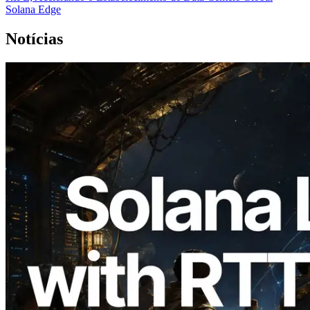
Solana Edge
Notícias
2026.08.05
ERPC expande a Solana Leader Slot API
com medição de ping a partir de 7 regiões
globais — Validators Information API