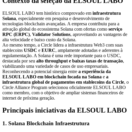
Contexto da seleção da ELSOUL LABO
ELSOUL LABO tem histórico comprovado em
infraestrutura
Solana
, especialmente em pesquisa e desenvolvimento de
tecnologias blockchain avançadas. A empresa contribuiu para a
ativação global do ecossistema Solana com ofertas como
serviço
RPC (ERPC)
,
Validator Solutions
, aproveitando as vantagens de
alta velocidade e baixo custo da Solana.
Ao mesmo tempo, a Circle lidera a infraestrutura Web3 com suas
stablecoins
USDC
e
EURC
, amplamente adotadas e aderentes à
regulamentação. A Solana é uma rede importante para o USDC,
destacada por seu
alto throughput e baixas taxas de transação
,
viabilizando uma variedade de casos de uso empresariais.
Reconhecendo a potencial sinergia entre
a experiência da
ELSOUL LABO em blockchain focada na Solana
e
a
infraestrutura global de pagamentos em stablecoins da Circle
, o
Circle Alliance Program selecionou oficialmente ELSOUL LABO
como membro, com o objetivo de ampliar sistemas financeiros de
internet de próxima geração.
Principais iniciativas da ELSOUL LABO
1. Solana Blockchain Infraestrutura