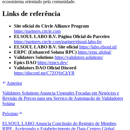
ecossistema orientado pela comunidade.
Links de referência
Site oficial do Circle Alliance Program
https://partners.circle.com
ELSOUL LABO B.V. Página Oficial do Parceiro
https://partners.circle.com/partner/elsoul-labo-bv
ELSOUL LABO B.V. Site oficial
https://labo.elsoul.nl/
ERPC (Enhanced Solana RPC)
https://erpc.global/
Validators Solutions
https://validators.solutions/
Epics DAO
https://epics.dev/
Validators DAO Oficial Discord
https://discord.gg/C7ZQSrCkYR
Anterior
Validators Solutions Anuncia Upgrades Focadas em Negócios e
Revisão de Preços para seu Serviço de Automação de Validadores
Solana
Próximo
ELSOUL LABO Anuncia Conclusão do Registro de Membro
RIPE, Acelerando o Estabelecimento de Data Centers Global