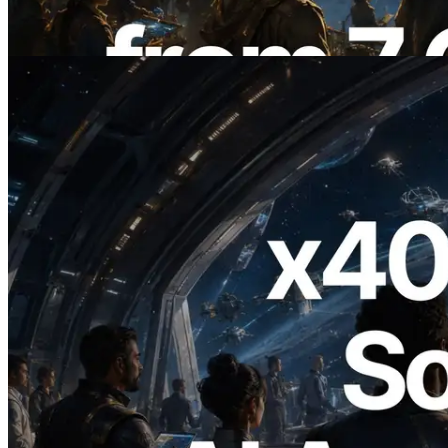
também lançada
Ler este artigo
2026.07.04
ERPC lança Solana RPC com suporte a
x402 — A era em que agentes de IA
pagam sob demanda pelas APIs de que
precisam