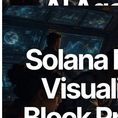
Ler este artigo
2026.05.24
Validators Solutions lança Solana Block
Analyzer — Visualizando o tempo de
produção de bloco por slot e o validador
responsável
Ler este artigo
Carregar mais