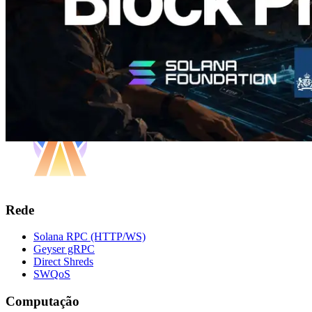
Rede
Solana RPC (HTTP/WS)
Geyser gRPC
Direct Shreds
SWQoS
Computação