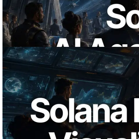
ERPC lança Solana RPC com suporte a
x402 — A era em que agentes de IA
pagam sob demanda pelas APIs de que
precisam
Ler este artigo
2026.05.24
Validators Solutions lança Solana Block