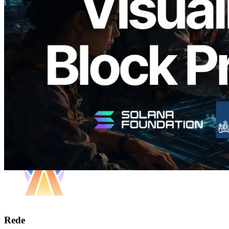
Analyzer — Visualizando o tempo de
produção de bloco por slot e o validador
responsável
Ler este artigo
Carregar mais
Rede