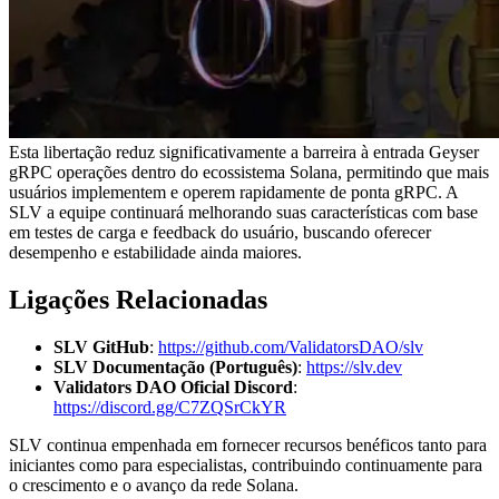
Esta libertação reduz significativamente a barreira à entrada Geyser
gRPC operações dentro do ecossistema Solana, permitindo que mais
usuários implementem e operem rapidamente de ponta gRPC. A
SLV a equipe continuará melhorando suas características com base
em testes de carga e feedback do usuário, buscando oferecer
desempenho e estabilidade ainda maiores.
Ligações Relacionadas
SLV GitHub
:
https://github.com/ValidatorsDAO/slv
SLV Documentação (Português)
:
https://slv.dev
Validators DAO Oficial Discord
:
https://discord.gg/C7ZQSrCkYR
SLV continua empenhada em fornecer recursos benéficos tanto para
iniciantes como para especialistas, contribuindo continuamente para
o crescimento e o avanço da rede Solana.