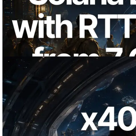
2026.08.05
ERPC expande a Solana Leader Slot API
com medição de ping a partir de 7 regiões
globais — Validators Information API
também lançada
Ler este artigo
2026.07.04