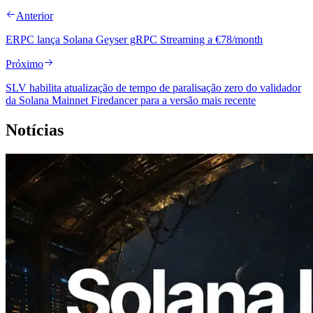
Anterior
ERPC lança Solana Geyser gRPC Streaming a €78/month
Próximo
SLV habilita atualização de tempo de paralisação zero do validador
da Solana Mainnet Firedancer para a versão mais recente
Notícias