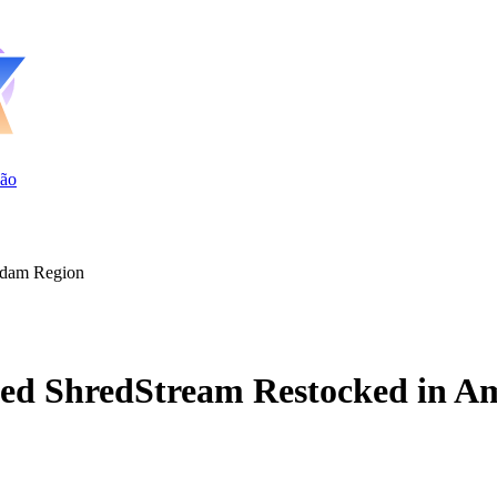
ão
rdam Region
ted ShredStream Restocked in A