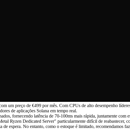
, com um preço de €499 por mês. Com CPUs de alto desempenho líderes 
edores de aplicações Solana em tempo real.
lhados, fornecendo latência de 70-100ms mais rápida, juntamente com es
"Metal Ryzen Dedicated Server" particularmente difícil de reabastecer,
sta de espera. No entanto, como o estoque é limitado, recomendamos f