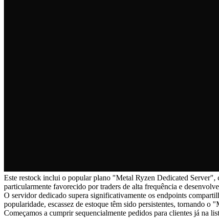
Este restock inclui o popular plano "Metal Ryzen Dedicated Server"
particularmente favorecido por traders de alta frequência e desenvolv
O servidor dedicado supera significativamente os endpoints comparti
popularidade, escassez de estoque têm sido persistentes, tornando o 
Começamos a cumprir sequencialmente pedidos para clientes já na li