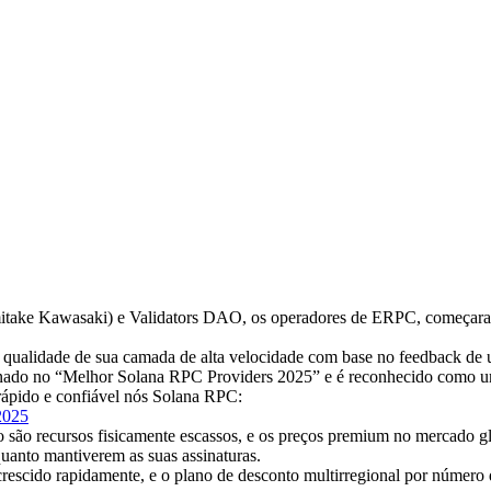
ke Kawasaki) e Validators DAO, os operadores de ERPC, começaram
lidade de sua camada de alta velocidade com base no feedback de usuá
ionado no “Melhor Solana RPC Providers 2025” e é reconhecido como u
ápido e confiável nós Solana RPC:
-2025
ho são recursos fisicamente escassos, e os preços premium no mercado 
quanto mantiverem as suas assinaturas.
rescido rapidamente, e o plano de desconto multirregional por número 