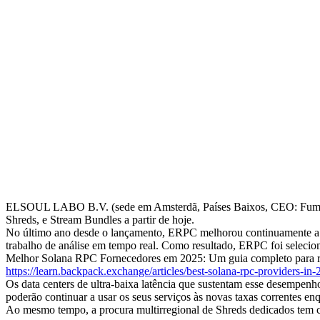
ELSOUL LABO B.V. (sede em Amsterdã, Países Baixos, CEO: Fumita
Shreds, e Stream Bundles a partir de hoje.
No último ano desde o lançamento, ERPC melhorou continuamente a qua
trabalho de análise em tempo real. Como resultado, ERPC foi selec
Melhor Solana RPC Fornecedores em 2025: Um guia completo para r
https://learn.backpack.exchange/articles/best-solana-rpc-providers-in
Os data centers de ultra-baixa latência que sustentam esse desempen
poderão continuar a usar os seus serviços às novas taxas correntes en
Ao mesmo tempo, a procura multirregional de Shreds dedicados tem c