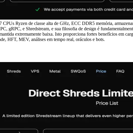
.7 CPUs Ryzen de classe alta de GHz, ECC DDR5 memória, armazen
C, gRPC, e Shredstream, e sua filosofia de design é fundamentalmente
antida extremamente baixa. Isto proporciona fortes benefícios em carg
dade, HFT, MEV, análises em tempo real, oráculos e bots.