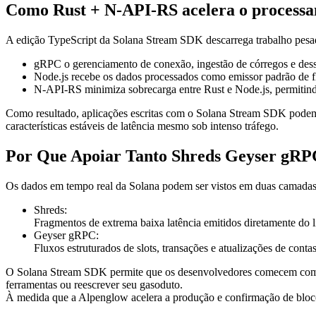
Como Rust + N-API-RS acelera o processam
A edição TypeScript da Solana Stream SDK descarrega trabalho pesad
gRPC o gerenciamento de conexão, ingestão de córregos e dess
Node.js recebe os dados processados como emissor padrão de f
N-API-RS minimiza sobrecarga entre Rust e Node.js, permitindo
Como resultado, aplicações escritas com o Solana Stream SDK pode
características estáveis de latência mesmo sob intenso tráfego.
Por Que Apoiar Tanto Shreds Geyser gR
Os dados em tempo real da Solana podem ser vistos em duas camada
Shreds:
Fragmentos de extrema baixa latência emitidos diretamente do l
Geyser gRPC:
Fluxos estruturados de slots, transações e atualizações de con
O Solana Stream SDK permite que os desenvolvedores comecem com Gey
ferramentas ou reescrever seu gasoduto.
À medida que a Alpenglow acelera a produção e confirmação de bloco