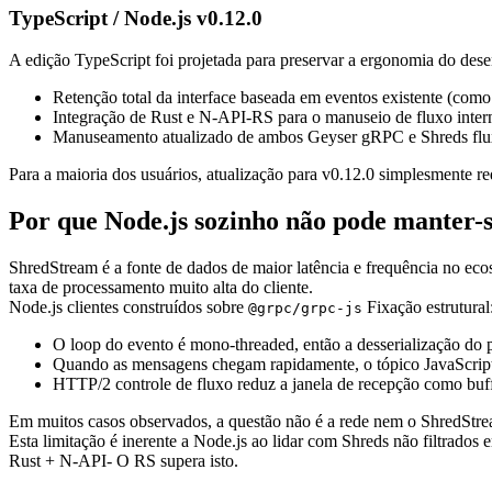
TypeScript / Node.js v0.12.0
A edição TypeScript foi projetada para preservar a ergonomia do des
Retenção total da interface baseada em eventos existente (com
Integração de Rust e N-API-RS para o manuseio de fluxo inter
Manuseamento atualizado de ambos Geyser gRPC e Shreds fluxo
Para a maioria dos usuários, atualização para v0.12.0 simplesmente 
Por que Node.js sozinho não pode manter-
ShredStream é a fonte de dados de maior latência e frequência no e
taxa de processamento muito alta do cliente.
Node.js clientes construídos sobre
Fixação estrutural
@grpc/grpc-js
O loop do evento é mono-threaded, então a desserialização do 
Quando as mensagens chegam rapidamente, o tópico JavaScript 
HTTP/2 controle de fluxo reduz a janela de recepção como buf
Em muitos casos observados, a questão não é a rede nem o ShredStrea
Esta limitação é inerente a Node.js ao lidar com Shreds não filtrados 
Rust + N-API- O RS supera isto.