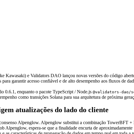
awasaki) e Validators DAO lançou novas versões do código aberto S
as para garantir acesso confiável e de alto desempenho aos fluxos de d
o 0.6.1, enquanto o pacote TypeScript / Node.js
@validators-dao/s
sempenho como transições Solana para sua arquitetura de próxima gera
gem atualizações do lado do cliente
de consenso Alpenglow. Alpenglow substitui a combinação TowerBFT + 
Sob Alpenglow, espera-se que a finalidade encurta de aproximadamente
 as características de propagação de dados em tempo real em toda a r