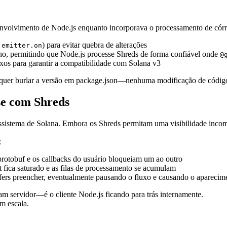
envolvimento de Node.js enquanto incorporava o processamento de córr
o
) para evitar quebra de alterações
emitter.on
no, permitindo que Node.js processe Shreds de forma confiável onde
@
s para garantir a compatibilidade com Solana v3
requer burlar a versão em package.json—nenhuma modificação de código
se com Shreds
cossistema de Solana. Embora os Shreds permitam uma visibilidade inco
:
protobuf e os callbacks do usuário bloqueiam um ao outro
fica saturado e as filas de processamento se acumulam
fers preencher, eventualmente pausando o fluxo e causando o aparecim
m servidor—é o cliente Node.js ficando para trás internamente.
em escala.