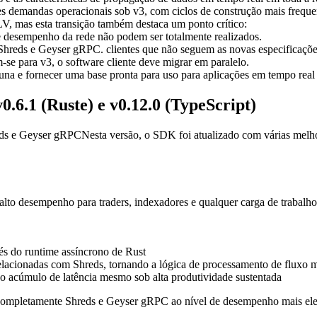
 demandas operacionais sob v3, com ciclos de construção mais freque
V, mas esta transição também destaca um ponto crítico:
e desempenho da rede não podem ser totalmente realizados.
 Shreds e Geyser gRPC. clientes que não seguem as novas especificações
e para v3, o software cliente deve migrar em paralelo.
una e fornecer uma base pronta para uso para aplicações em tempo real
6.1 (Ruste) e v0.12.0 (TypeScript)
eds e Geyser gRPCNesta versão, o SDK foi atualizado com várias melhor
lto desempenho para traders, indexadores e qualquer carga de trabalh
és do runtime assíncrono de Rust
lacionadas com Shreds, tornando a lógica de processamento de fluxo m
o acúmulo de latência mesmo sob alta produtividade sustentada
 completamente Shreds e Geyser gRPC ao nível de desempenho mais ele