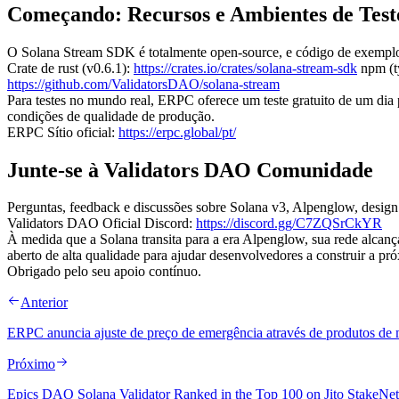
Começando: Recursos e Ambientes de Test
O Solana Stream SDK é totalmente open-source, e código de exempl
Crate de rust (v0.6.1):
https://crates.io/crates/solana-stream-sdk
npm (ty
https://github.com/ValidatorsDAO/solana-stream
Para testes no mundo real, ERPC oferece um teste gratuito de um d
condições de qualidade de produção.
ERPC Sítio oficial:
https://erpc.global/pt/
Junte-se à Validators DAO Comunidade
Perguntas, feedback e discussões sobre Solana v3, Alpenglow, desi
Validators DAO Oficial Discord:
https://discord.gg/C7ZQSrCkYR
À medida que a Solana transita para a era Alpenglow, sua rede alc
aberto de alta qualidade para ajudar desenvolvedores a construir a pr
Obrigado pelo seu apoio contínuo.
Anterior
ERPC anuncia ajuste de preço de emergência através de produtos de 
Próximo
Epics DAO Solana Validator Ranked in the Top 100 on Jito StakeN