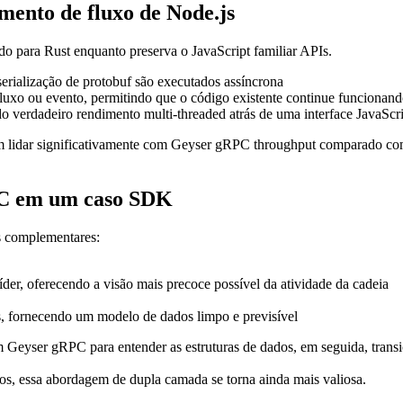
ento de fluxo de Node.js
o para Rust enquanto preserva o JavaScript familiar APIs.
erialização de protobuf são executados assíncrona
luxo ou evento, permitindo que o código existente continue funcionan
 verdadeiro rendimento multi-threaded atrás de uma interface JavaScri
m lidar significativamente com Geyser gRPC throughput comparado c
PC em um caso SDK
s complementares:
íder, oferecendo a visão mais precoce possível da atividade da cadeia
tas, fornecendo um modelo de dados limpo e previsível
ser gRPC para entender as estruturas de dados, em seguida, transição
s, essa abordagem de dupla camada se torna ainda mais valiosa.