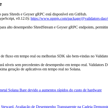
e
o para Shreds e Geyser gRPC está disponível em GitHub.
peScript, v0.12.0):
https://www.npmjs.com/package/@validators-dao/
ia para alto desempenho ShredStream e Geyser gRPC endpoints, permit
gn de fluxo em tempo real ou melhorias SDK são bem-vindas no Valid
ançará níveis sem precedentes de desempenho em tempo real. Validat
óxima geração de aplicativos em tempo real no Solana.
metal Solana Bare devido a aumentos rápidos do custo de hardware
et Steward. Avaliação de Desempenho Transparente na Cadeia Demons