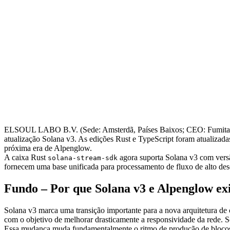
ELSOUL LABO B.V. (Sede: Amsterdã, Países Baixos; CEO: Fumitake K
atualização Solana v3. As edições Rust e TypeScript foram atualizad
próxima era de Alpenglow.
A caixa Rust
agora suporta Solana v3 com versã
solana-stream-sdk
fornecem uma base unificada para processamento de fluxo de alto de
Fundo – Por que Solana v3 e Alpenglow exi
Solana v3 marca uma transição importante para a nova arquitetura 
com o objetivo de melhorar drasticamente a responsividade da rede. 
Essa mudança muda fundamentalmente o ritmo de produção de blocos e