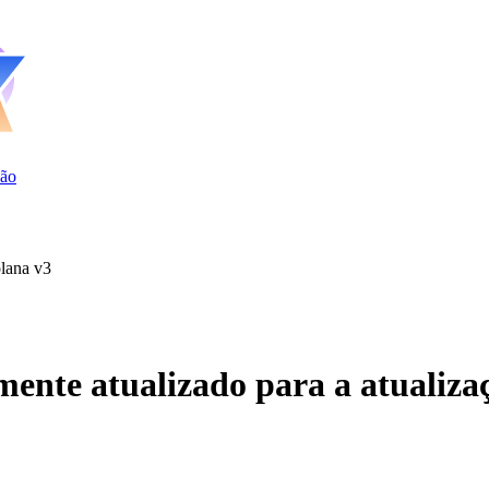
ão
olana v3
ente atualizado para a atualiza