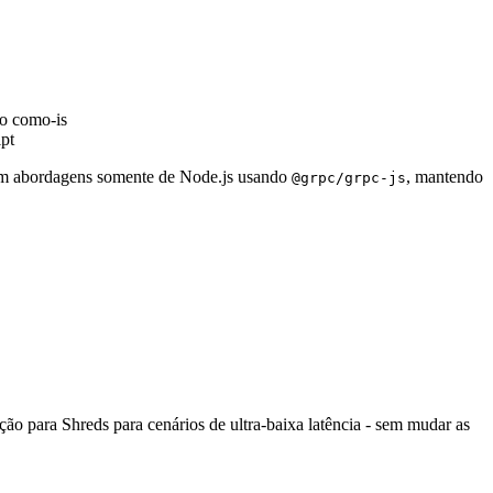
do como-is
pt
om abordagens somente de Node.js usando
, mantendo
@grpc/grpc-js
 para Shreds para cenários de ultra-baixa latência - sem mudar as