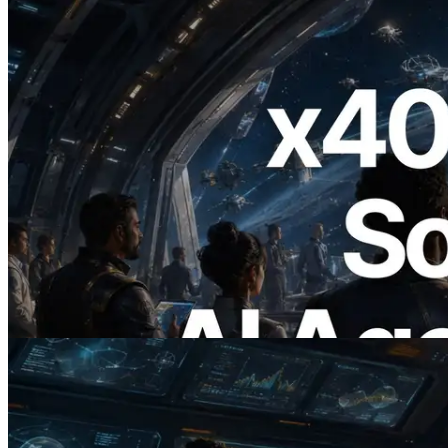
2026.07.04
ERPC lança Solana RPC com suporte a
x402 — A era em que agentes de IA
pagam sob demanda pelas APIs de que
precisam
Ler este artigo