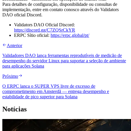
Para detalhes de configuração, disponibilidade ou consultas de
implementação, entre em contato conosco através do Validators
DAO oficial Discord.
Validators DAO Oficial Discord:
https://discord.gg/C7ZQSrCkYR
ERPC Sítio oficial:
https://erpc.global/pt/
Anterior
Validadores DAO lança ferramentas reprodutíveis de medição de
desempenho do servidor Linux para suportar a seleção de ambiente
para aplicações Solana
Próximo
O ERPC lança o SUPER VPS livre de excesso de
comprometimento em Amsterdã — entrega desempenho e
estabilidade de pico superior para Solana
Notícias