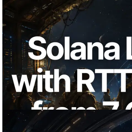
2026.08.05
ERPC expande a Solana Leader Slot API
com medição de ping a partir de 7 regiões
globais — Validators Information API
também lançada
Ler este artigo