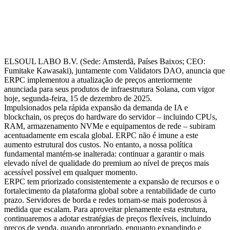
ELSOUL LABO B.V. (Sede: Amsterdã, Países Baixos; CEO:
Fumitake Kawasaki), juntamente com Validators DAO, anuncia que
ERPC implementou a atualização de preços anteriormente
anunciada para seus produtos de infraestrutura Solana, com vigor
hoje, segunda-feira, 15 de dezembro de 2025.
Impulsionados pela rápida expansão da demanda de IA e
blockchain, os preços do hardware do servidor – incluindo CPUs,
RAM, armazenamento NVMe e equipamentos de rede – subiram
acentuadamente em escala global. ERPC não é imune a este
aumento estrutural dos custos. No entanto, a nossa política
fundamental mantém-se inalterada: continuar a garantir o mais
elevado nível de qualidade do premium ao nível de preços mais
acessível possível em qualquer momento.
ERPC tem priorizado consistentemente a expansão de recursos e o
fortalecimento da plataforma global sobre a rentabilidade de curto
prazo. Servidores de borda e redes tornam-se mais poderosos à
medida que escalam. Para aproveitar plenamente esta estrutura,
continuaremos a adotar estratégias de preços flexíveis, incluindo
preços de venda, quando apropriado, enquanto expandindo e