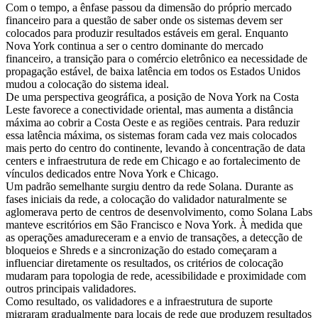
Com o tempo, a ênfase passou da dimensão do próprio mercado
financeiro para a questão de saber onde os sistemas devem ser
colocados para produzir resultados estáveis em geral. Enquanto
Nova York continua a ser o centro dominante do mercado
financeiro, a transição para o comércio eletrônico ea necessidade de
propagação estável, de baixa latência em todos os Estados Unidos
mudou a colocação do sistema ideal.
De uma perspectiva geográfica, a posição de Nova York na Costa
Leste favorece a conectividade oriental, mas aumenta a distância
máxima ao cobrir a Costa Oeste e as regiões centrais. Para reduzir
essa latência máxima, os sistemas foram cada vez mais colocados
mais perto do centro do continente, levando à concentração de data
centers e infraestrutura de rede em Chicago e ao fortalecimento de
vínculos dedicados entre Nova York e Chicago.
Um padrão semelhante surgiu dentro da rede Solana. Durante as
fases iniciais da rede, a colocação do validador naturalmente se
aglomerava perto de centros de desenvolvimento, como Solana Labs
manteve escritórios em São Francisco e Nova York. À medida que
as operações amadureceram e a envio de transações, a detecção de
bloqueios e Shreds e a sincronização do estado começaram a
influenciar diretamente os resultados, os critérios de colocação
mudaram para topologia de rede, acessibilidade e proximidade com
outros principais validadores.
Como resultado, os validadores e a infraestrutura de suporte
migraram gradualmente para locais de rede que produzem resultados