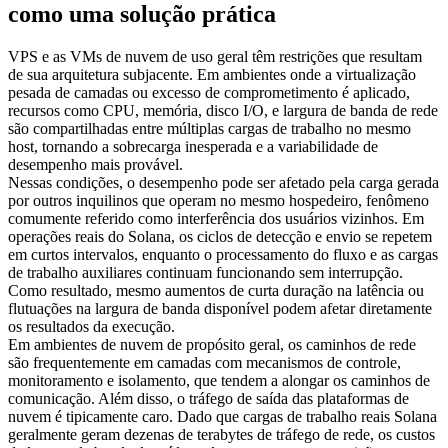
como uma solução prática
VPS e as VMs de nuvem de uso geral têm restrições que resultam
de sua arquitetura subjacente. Em ambientes onde a virtualização
pesada de camadas ou excesso de comprometimento é aplicado,
recursos como CPU, memória, disco I/O, e largura de banda de rede
são compartilhadas entre múltiplas cargas de trabalho no mesmo
host, tornando a sobrecarga inesperada e a variabilidade de
desempenho mais provável.
Nessas condições, o desempenho pode ser afetado pela carga gerada
por outros inquilinos que operam no mesmo hospedeiro, fenômeno
comumente referido como interferência dos usuários vizinhos. Em
operações reais do Solana, os ciclos de detecção e envio se repetem
em curtos intervalos, enquanto o processamento do fluxo e as cargas
de trabalho auxiliares continuam funcionando sem interrupção.
Como resultado, mesmo aumentos de curta duração na latência ou
flutuações na largura de banda disponível podem afetar diretamente
os resultados da execução.
Em ambientes de nuvem de propósito geral, os caminhos de rede
são frequentemente em camadas com mecanismos de controle,
monitoramento e isolamento, que tendem a alongar os caminhos de
comunicação. Além disso, o tráfego de saída das plataformas de
nuvem é tipicamente caro. Dado que cargas de trabalho reais Solana
geralmente geram dezenas de terabytes de tráfego de rede, os custos