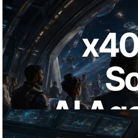
2026.07.04
ERPC lança Solana RPC com suporte a
x402 — A era em que agentes de IA
pagam sob demanda pelas APIs de que
precisam
Ler este artigo