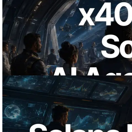
2026.07.04
ERPC lança Solana RPC com suporte a
x402 — A era em que agentes de IA
pagam sob demanda pelas APIs de que
precisam
Ler este artigo