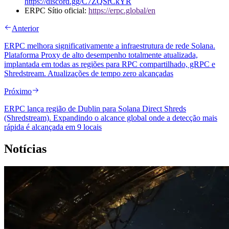
https://discord.gg/C7ZQSrCkYR
ERPC Sítio oficial:
https://erpc.global/en
Anterior
ERPC melhora significativamente a infraestrutura de rede Solana.
Plataforma Proxy de alto desempenho totalmente atualizada,
implantada em todas as regiões para RPC compartilhado, gRPC e
Shredstream. Atualizações de tempo zero alcançadas
Próximo
ERPC lança região de Dublin para Solana Direct Shreds
(Shredstream). Expandindo o alcance global onde a detecção mais
rápida é alcançada em 9 locais
Notícias