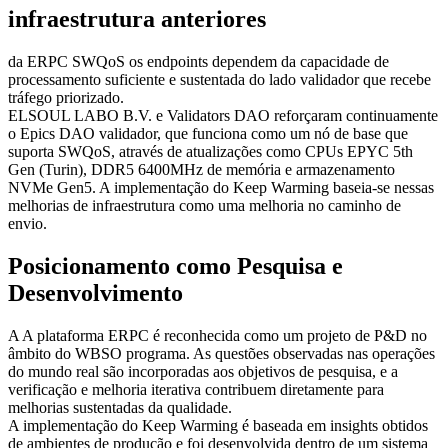
infraestrutura anteriores
da ERPC SWQoS os endpoints dependem da capacidade de
processamento suficiente e sustentada do lado validador que recebe
tráfego priorizado.
ELSOUL LABO B.V. e Validators DAO reforçaram continuamente
o Epics DAO validador, que funciona como um nó de base que
suporta SWQoS, através de atualizações como CPUs EPYC 5th
Gen (Turin), DDR5 6400MHz de memória e armazenamento
NVMe Gen5. A implementação do Keep Warming baseia-se nessas
melhorias de infraestrutura como uma melhoria no caminho de
envio.
Posicionamento como Pesquisa e
Desenvolvimento
A A plataforma ERPC é reconhecida como um projeto de P&D no
âmbito do WBSO programa. As questões observadas nas operações
do mundo real são incorporadas aos objetivos de pesquisa, e a
verificação e melhoria iterativa contribuem diretamente para
melhorias sustentadas da qualidade.
A implementação do Keep Warming é baseada em insights obtidos
de ambientes de produção e foi desenvolvida dentro de um sistema