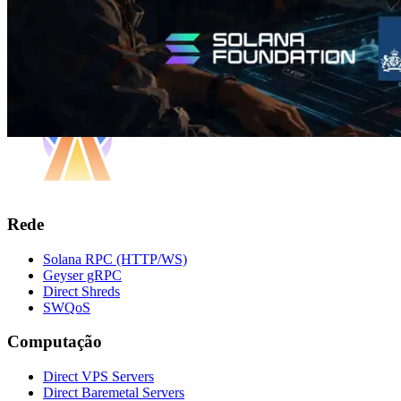
Rede
Solana RPC (HTTP/WS)
Geyser gRPC
Direct Shreds
SWQoS
Computação
Direct VPS Servers
Direct Baremetal Servers