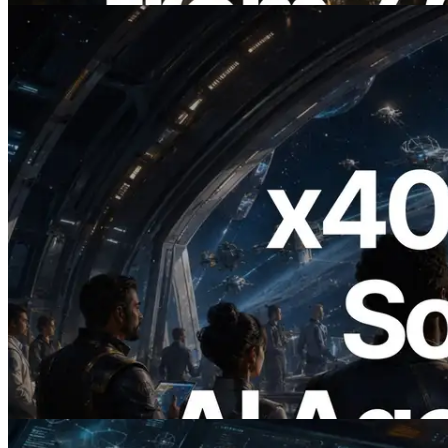
2026.07.04
ERPC lança Solana RPC com suporte a
x402 — A era em que agentes de IA
pagam sob demanda pelas APIs de que
precisam
Ler este artigo