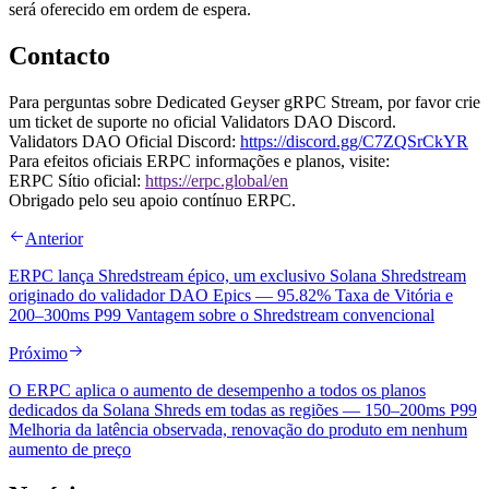
será oferecido em ordem de espera.
Contacto
Para perguntas sobre Dedicated Geyser gRPC Stream, por favor crie
um ticket de suporte no oficial Validators DAO Discord.
Validators DAO Oficial Discord:
https://discord.gg/C7ZQSrCkYR
Para efeitos oficiais ERPC informações e planos, visite:
ERPC Sítio oficial:
https://erpc.global/en
Obrigado pelo seu apoio contínuo ERPC.
Anterior
ERPC lança Shredstream épico, um exclusivo Solana Shredstream
originado do validador DAO Epics — 95.82% Taxa de Vitória e
200–300ms P99 Vantagem sobre o Shredstream convencional
Próximo
O ERPC aplica o aumento de desempenho a todos os planos
dedicados da Solana Shreds em todas as regiões — 150–200ms P99
Melhoria da latência observada, renovação do produto em nenhum
aumento de preço