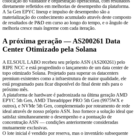
colocação do validador e orquestração operacional, com resultados
diretamente refletidos em melhorias de desempenho da plataforma.
A 5a Gen EPYC lineup e impulso de desempenho são a
materialização do conhecimento acumulado através deste composto
de resultados de P&D em curso ao longo do tempo, e o ângulo de
melhoria cresce mais íngreme com cada iteração.
A próxima geração — AS200261 Data
Center Otimizado pela Solana
A ELSOUL LABO recebeu seu próprio ASN (AS200261) pelo
RIPE NCC e está progredindo o lançamento de um data center de
topo otimizado Solana. Projetado para superar os datacenters
premium existentes como a infraestrutura de maior qualidade, ele
está programado para ficar disponível do final deste mês para o
próximo mês.
A plataforma de hardware é padronizada na última geração AMD
EPYC 5th Gen, AMD Threadripper PRO 5th Gen (9975WX e
outros), e NVMe 5th Gen, complementado por roteamento de rede
ideal através de nosso próprio ASN. Isso fornece a solução ideal que
satisfaz simultaneamente o desempenho e a pontuação de
concentração ASN — condições anteriormente consideradas
mutuamente exclusivas.
O lote inicial é vendido por reserva, mas o inventário subsequente