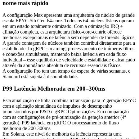
nome mais rápido
A configuração Max apresenta uma arquitetura de núcleo de grande
escala EPYC 5th Gen 64-core. Todos os 64 núcleos físicos operam
em um estado totalmente otimizado. Com a otimização IRQ e
afinação completa, esta arquitetura físico-core-centric oferece
melhorias excepcionais de latência sem depender de threads lógicos.
A grande contagem de núcleos também contribui diretamente para a
estabilidade. In gRPC streaming, processamento de inúmeros filtros
e conexões simultâneas, mantendo baixa latência em cada fluxo
individual – esse equilíbrio de velocidade e estabilidade é alcançado
através da abundância absoluta de recursos essenciais físicos.
A configuração Pro tem um tempo de espera de várias semanas, e
Standard está sujeita à disponibilidade.
P99 Latência Melhorada em 200–300ms
Esta atualização de linha combina a transição para 5ª geração EPYC
com a aplicação simultânea de impulsos de desempenho
impulsionados por P&D e gRPC Optimizações. Em comparação
com as configurações de pré-otimização da geração anterior (4ª
geração), P99 latência em gRPC O processamento do fluxo
melhorou de 200-300ms.
Em Solana, este nível de melhoria da latência representa uma