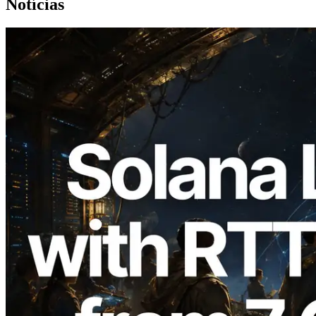
Notícias
2026.08.05
ERPC expande a Solana Leader Slot API
com medição de ping a partir de 7 regiões
globais — Validators Information API
também lançada
Ler este artigo