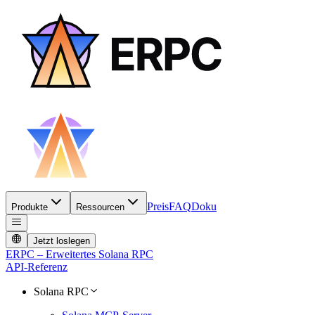
Preis
FAQ
Doku
Produkte
Ressourcen
Jetzt loslegen
ERPC – Erweitertes Solana RPC
API-Referenz
Solana RPC