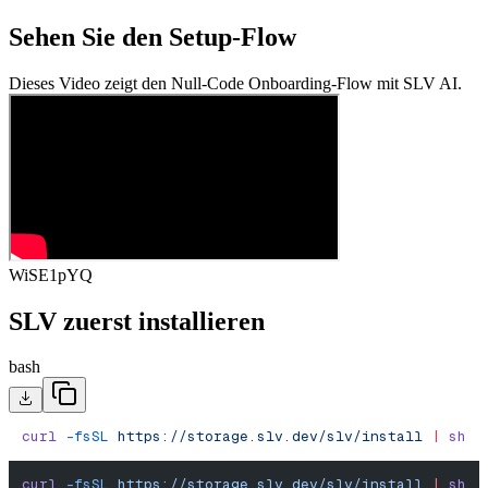
Sehen Sie den Setup-Flow
Dieses Video zeigt den Null-Code Onboarding-Flow mit SLV AI.
WiSE1pYQ
SLV zuerst installieren
bash
curl
 -fsSL
 https://storage.slv.dev/slv/install
 |
 sh
curl
 -fsSL
 https://storage.slv.dev/slv/install
 |
 sh