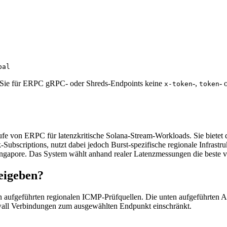
bal
gen Sie für ERPC gRPC- oder Shreds-Endpoints keine
-,
- 
x-token
token
e von ERPC für latenzkritische Solana-Stream-Workloads. Sie bietet d
Subscriptions, nutzt dabei jedoch Burst-spezifische regionale Infrastru
ngapore. Das System wählt anhand realer Latenzmessungen die beste verf
reigeben?
en aufgeführten regionalen ICMP-Prüfquellen. Die unten aufgeführten 
ewall Verbindungen zum ausgewählten Endpunkt einschränkt.