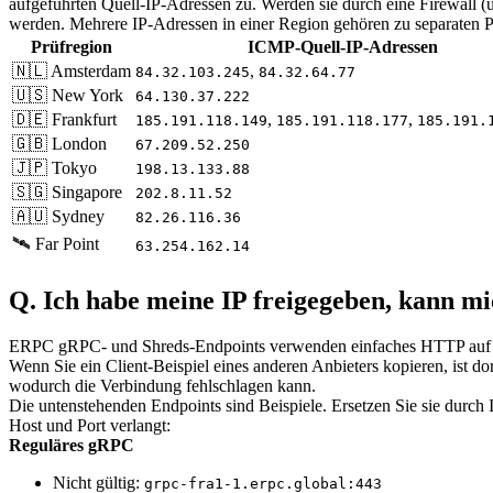
aufgeführten Quell-IP-Adressen zu. Werden sie durch eine Firewall (
werden. Mehrere IP-Adressen in einer Region gehören zu separaten Prü
Prüfregion
ICMP-Quell-IP-Adressen
🇳🇱 Amsterdam
,
84.32.103.245
84.32.64.77
🇺🇸 New York
64.130.37.222
🇩🇪 Frankfurt
,
,
185.191.118.149
185.191.118.177
185.191.
🇬🇧 London
67.209.52.250
🇯🇵 Tokyo
198.13.133.88
🇸🇬 Singapore
202.8.11.52
🇦🇺 Sydney
82.26.116.36
🛰️ Far Point
63.254.162.14
Q. Ich habe meine IP freigegeben, kann mi
ERPC gRPC- und Shreds-Endpoints verwenden einfaches HTTP auf Po
Wenn Sie ein Client-Beispiel eines anderen Anbieters kopieren, ist d
wodurch die Verbindung fehlschlagen kann.
Die untenstehenden Endpoints sind Beispiele. Ersetzen Sie sie durc
Host und Port verlangt:
Reguläres gRPC
Nicht gültig:
grpc-fra1-1.erpc.global:443