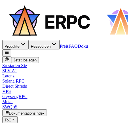
Preis
FAQ
Doku
Produkte
Ressourcen
Jetzt loslegen
So starten Sie
SLV AI
Latenz
Solana RPC
Direct Shreds
VPS
Geyser gRPC
Metal
SWQoS
Dokumentationsindex
ToC