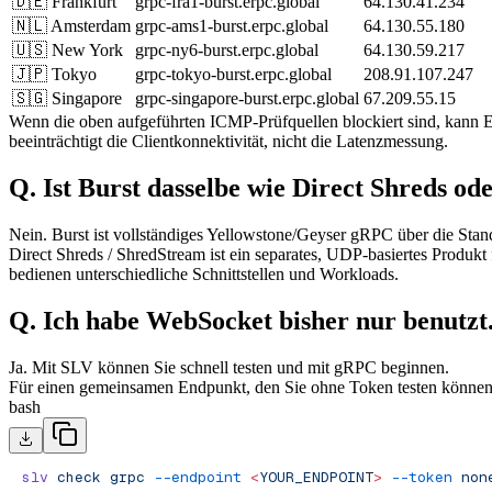
🇩🇪 Frankfurt
grpc-fra1-burst.erpc.global
64.130.41.234
🇳🇱 Amsterdam
grpc-ams1-burst.erpc.global
64.130.55.180
🇺🇸 New York
grpc-ny6-burst.erpc.global
64.130.59.217
🇯🇵 Tokyo
grpc-tokyo-burst.erpc.global
208.91.107.247
🇸🇬 Singapore
grpc-singapore-burst.erpc.global
67.209.55.15
Wenn die oben aufgeführten ICMP-Prüfquellen blockiert sind, kan
beeinträchtigt die Clientkonnektivität, nicht die Latenzmessung.
Q. Ist Burst dasselbe wie Direct Shreds o
Nein. Burst ist vollständiges Yellowstone/Geyser gRPC über die Stan
Direct Shreds / ShredStream ist ein separates, UDP-basiertes Produk
bedienen unterschiedliche Schnittstellen und Workloads.
Q. Ich habe WebSocket bisher nur benutz
Ja. Mit SLV können Sie schnell testen und mit gRPC beginnen.
Für einen gemeinsamen Endpunkt, den Sie ohne Token testen können,
bash
slv
 check
 grpc
 --endpoint
 <
YOUR_ENDPOIN
T
>
 --token
 non