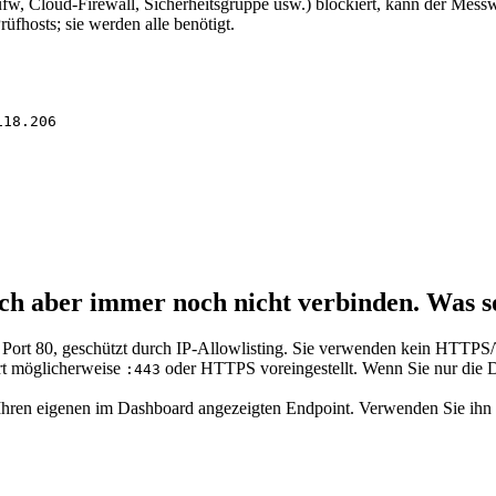
ufw, Cloud-Firewall, Sicherheitsgruppe usw.) blockiert, kann der Mess
fhosts; sie werden alle benötigt.
118.206
ch aber immer noch nicht verbinden. Was so
rt 80, geschützt durch IP-Allowlisting. Sie verwenden kein HTTPS/
ort möglicherweise
oder HTTPS voreingestellt. Wenn Sie nur die D
:443
h Ihren eigenen im Dashboard angezeigten Endpoint. Verwenden Sie ihn 