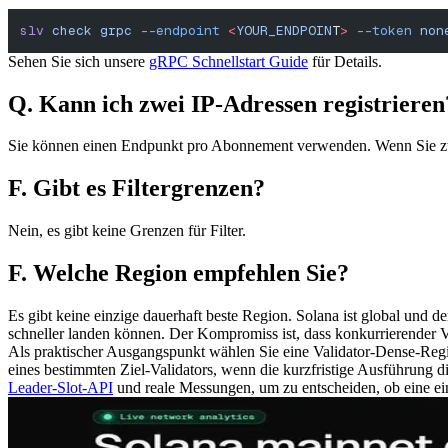
slv
 check
 grpc
 --endpoint
 <
YOUR_ENDPOIN
T
>
 --token
 non
Sehen Sie sich unsere
gRPC Schnellstart Guide
für Details.
Q. Kann ich zwei IP-Adressen registrieren
Sie können einen Endpunkt pro Abonnement verwenden. Wenn Sie z
F. Gibt es Filtergrenzen?
Nein, es gibt keine Grenzen für Filter.
F. Welche Region empfehlen Sie?
Es gibt keine einzige dauerhaft beste Region. Solana ist global und 
schneller landen können. Der Kompromiss ist, dass konkurrierender Ve
Als praktischer Ausgangspunkt wählen Sie eine Validator-Dense-Regio
eines bestimmten Ziel-Validators, wenn die kurzfristige Ausführung di
Leader-Slot-API
und reale Messungen, um zu entscheiden, ob eine ein