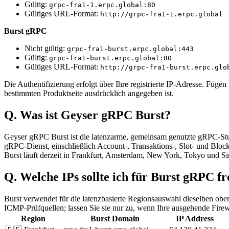
Gültig:
grpc-fra1-1.erpc.global:80
Gültiges URL-Format:
http://grpc-fra1-1.erpc.global
Burst gRPC
Nicht gültig:
grpc-fra1-burst.erpc.global:443
Gültig:
grpc-fra1-burst.erpc.global:80
Gültiges URL-Format:
http://grpc-fra1-burst.erpc.glo
Die Authentifizierung erfolgt über Ihre registrierte IP-Adresse. Fü
bestimmten Produktseite ausdrücklich angegeben ist.
Q. Was ist Geyser gRPC Burst?
Geyser gRPC Burst ist die latenzarme, gemeinsam genutzte gRPC-Stuf
gRPC-Dienst, einschließlich Account-, Transaktions-, Slot- und Block-
Burst läuft derzeit in Frankfurt, Amsterdam, New York, Tokyo und Si
Q. Welche IPs sollte ich für Burst gRPC f
Burst verwendet für die latenzbasierte Regionsauswahl dieselben ob
ICMP-Prüfquellen; lassen Sie sie nur zu, wenn Ihre ausgehende Fir
Region
Burst Domain
IP Address