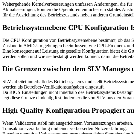
Weitergehende Kernelverbesserungen umfassen Änderungen, die für 
Aktualisierungen, können die Operatoren einfacher ein stabiles Ausf
für die Ausrichtung des Betriebszustands neben anderen Grundeinstel
Betriebssystemebene CPU Konfiguration I
Die CPU-Konfiguration von Betriebssystemebene bestimmt, ob das Sys
Zustand in AMD-Umgebungen beeinflussen, wie CPU-Frequenz und Le
Eine konsequent auf Leistung eingestellte Konfiguration bietet die Gr
werden sollen und wie sie bestätigt werden können, damit die Betreib
Die Grenzen zwischen dem SLV Manages un
SLV arbeitet innerhalb des Betriebssystems und stellt Betriebssystem
werden als Betreiber-Verifikationsaufgaben eingestuft.
Da BIOS-Einstellungen nicht innerhalb des Betriebssystems bestätigt 
legt diese Grenze eindeutig fest, indem er die von SLV aus den Vora
High-Quality-Konfiguration Propagiert a
Wenn Validatoren stabil mit ausgerichteten Voraussetzungen arbeiten, 
Transaktionsverarbeitung und einer verbesserten Nutzererfahrung.
Einzelne operative Verbesserungen propagieren daher über einzelne V