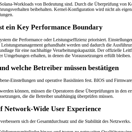
Solana-Workloads von Bedeutung sind. Durch die Überprüfung von Ker
ührungsverhalten beibehalten. Kernel-Konfiguration wird nicht als eig
lungen.
st ein Key Performance Boundary
tem die Performance oder Leistungseffizienz priorisiert. Einstellunge
istungsmanagement gehandhabt werden und dadurch die Ausführungss
undlage für eine nachhaltige Verarbeitungskapazität. Der offizielle Lei
er Umgebungen erhalten, in denen die Voraussetzungen erfüllt bleiben.
d welche Betreiber müssen bestätigen
ebene-Einstellungen und operative Basislinien fest. BIOS und Firmware
werden können, müssen die Operatoren diese Überprüfungen in den erste
ussetzungen, die die Betreiber unabhängig überprüfen müssen.
uf Network-Wide User Experience
verbessern sich der Gesamtdurchsatz und die Stabilität des Netzwerks. 
alidierungsmitglieder hinaus und tragen zu netzweiten Qualitätsgewinn