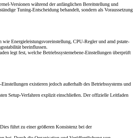
nel-Versionen während der anfänglichen Bereitstellung und
enständige Tuning-Entscheidung behandelt, sondern als Voraussetzung
n wie Energieleistungsvoreinstellung, CPU-Regler und amd pstate-
tabilität beeinflussen.
tfaden legt fest, welche Betriebssystemebene-Einstellungen überprüft
-Einstellungen existieren jedoch außerhalb des Betriebssystems und
n Setup-Verfahren explizit einschließen. Der offizielle Leitfaden
Dies führt zu einer größeren Konsistenz bei der
en bei. Durch die Organisation und Veröffentlichung von