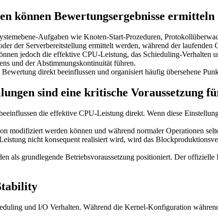
zen können Bewertungsergebnisse ermitteln
bssystemebene-Aufgaben wie Knoten-Start-Prozeduren, Protokollüberw
oder der Serverbereitstellung ermittelt werden, während der laufenden
önnen jedoch die effektive CPU-Leistung, das Schieduling-Verhalten 
ens und der Abstimmungskontinuität führen.
ie Bewertung direkt beeinflussen und organisiert häufig übersehene Punk
ungen sind eine kritische Voraussetzung fü
flussen die effektive CPU-Leistung direkt. Wenn diese Einstellungen 
on modifiziert werden können und während normaler Operationen selte
Leistung nicht konsequent realisiert wird, wird das Blockproduktionsv
ls grundlegende Betriebsvoraussetzung positioniert. Der offizielle L
tability
duling und I/O Verhalten. Während die Kernel-Konfiguration während de