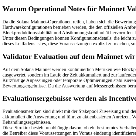
Warum Operational Notes für Mainnet Vali
Da die Solana Mainnet-Operationen reifen, haben sich die Bewertung
Hardwarekonfigurationen betrieben werden, die den offiziellen Anfo
Blockproduktionsstabilität und Abstimmungskontinuität hervorrufen. 
Unter diesen Bedingungen können Konfigurationsdetails, die leicht 
dieses Leitfadens ist es, diese Voraussetzungen explizit zu machen, so
Validator Evaluation auf dem Mainnet wi
Auf dem Solana Mainnet werden kontinuierlich Metriken wie Blockprod
ausgewertet, sondern im Laufe der Zeit akkumuliert und zur laufend
Kurzfristige Anpassungen oder temporäre Optimierungen stabilisieren d
Bewertungsergebnisse. Da die Auswertung auf Messergebnissen beruht, 
Evaluationsergebnisse werden als Incentive
Evaluationsmetriken sind direkt mit der Stakepool-Zuweisung und d
akkumuliert die Auswertung und führt zu aktienbasierten Anreizen. W
Behandlungsergebnissen.
Diese Struktur besteht unabhängig davon, ob ein bestimmtes Verhalte
die Betreiber diese Voraussetzungen im Voraus eindeutig identifiziere