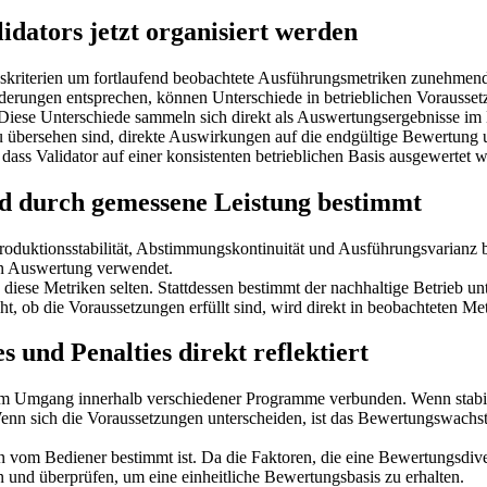
dators jetzt organisiert werden
skriterien um fortlaufend beobachtete Ausführungsmetriken zunehmend
rderungen entsprechen, können Unterschiede in betrieblichen Vorausse
Diese Unterschiede sammeln sich direkt als Auswertungsergebnisse im 
zu übersehen sind, direkte Auswirkungen auf die endgültige Bewertung 
 dass Validator auf einer konsistenten betrieblichen Basis ausgewertet 
rd durch gemessene Leistung bestimmt
uktionsstabilität, Abstimmungskontinuität und Ausführungsvarianz beo
en Auswertung verwendet.
iese Metriken selten. Stattdessen bestimmt der nachhaltige Betrieb unt
ob die Voraussetzungen erfüllt sind, wird direkt in beobachteten Metri
s und Penalties direkt reflektiert
em Umgang innerhalb verschiedener Programme verbunden. Wenn stabil
enn sich die Voraussetzungen unterscheiden, ist das Bewertungswachst
n vom Bediener bestimmt ist. Da die Faktoren, die eine Bewertungsdiv
n und überprüfen, um eine einheitliche Bewertungsbasis zu erhalten.