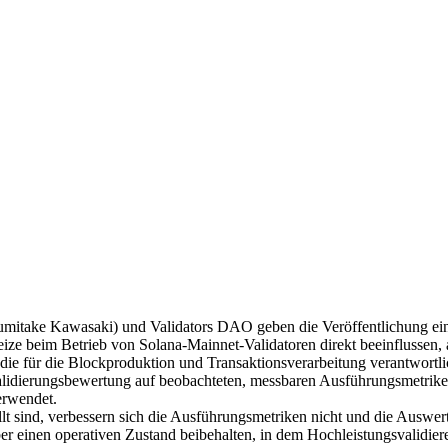
ke Kawasaki) und Validators DAO geben die Veröffentlichung eines o
eize beim Betrieb von Solana-Mainnet-Validatoren direkt beeinflussen,
e für die Blockproduktion und Transaktionsverarbeitung verantwortlich 
Validierungsbewertung auf beobachteten, messbaren Ausführungsmetriken
erwendet.
lt sind, verbessern sich die Ausführungsmetriken nicht und die Auswert
r einen operativen Zustand beibehalten, in dem Hochleistungsvalidiere