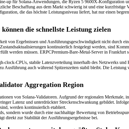
ine-up für Solana-Anwendungen, die Ryzen 5 9600X-Konfiguration und
ätzliche Beschaffung aus dem Markt schwierig ist und eine kurzfristige
iguration, die das höchste Leistungsniveau liefert, hat nur einen begr
nnen die schnellste Leistung zielen
eit von Ergebnissen und Ausführungsgeschwindigkeit nicht durch eine
Zustandsaktualisierungen kontinuierlich festgelegt werden, sind Kom
 erfüllt werden müssen. ERPCPremium-Bare-Metal-Server in Frankfurt so
clock-CPUs, stabile Latenzverteilung innerhalb des Netzwerks und Rout
u Ausführung auch während Spitzenzeiten stabil bleibt. Die Leistung wir
Validator Aggregation Region
trationen von Solana-Validatoren. Aufgrund der regionalen Merkmale, i
geringer Latenz und unterdrückter Streckenschwankung gebildet. Infolg
nd, werden kontinuierlich etabliert.
nds, sondern wurde durch eine nachhaltige Bewertung von Betriebsspur
direkt zur Stabilität der Ausführungsergebnisse bei.