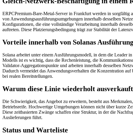
Gleich-Netzwerk-Beschäftigung in einem 
ERPCPremium-Bare-Metal-Server in Frankfurt werden in sorgfältig au
von Anwendungsausführungsumgebungen innerhalb desselben Netzes we
Konfigurationen, die eine vollständige Verarbeitung innerhalb desse
auftreten. Diese Platzierungsbedingung trägt zur Stabilität der Laten
Vorteile innerhalb von Solanas Ausführun
Solana arbeitet unter einem Ausführungsmodell, in dem die Leader in
Modells ist es wichtig, dass die Rechenleistung, die Kommunikation
Validator-Aggregationspunkte und arbeiten innerhalb desselben Netz
Dadurch vermeidet das Anwendungsverhalten die Konzentration auf be
bei realen Bereitstellungen.
Warum diese Linie wiederholt ausverkauft
Die Schwierigkeit, das Angebot zu erweitern, besteht aus Merkmalen, 
Betriebsreife. Hochwertige Umgebungen können nicht über kurze Zei
Diese zeitbasierten Zwänge schaffen eine Struktur, in der die Nachfr
Auslieferungen führt.
Status und Warteliste