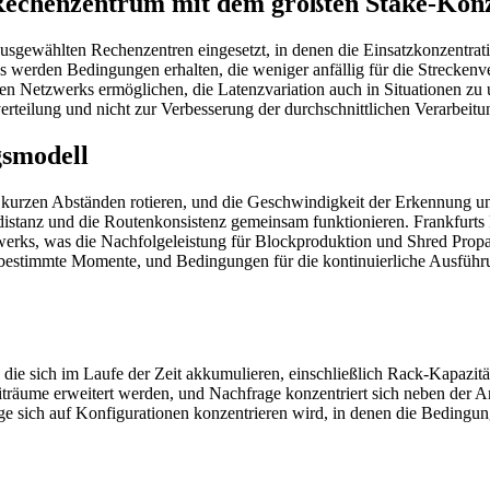
Rechenzentrum mit dem größten Stake-Konz
sgewählten Rechenzentren eingesetzt, in denen die Einsatzkonzentratio
rden Bedingungen erhalten, die weniger anfällig für die Streckenve
lben Netzwerks ermöglichen, die Latenzvariation auch in Situationen z
zverteilung und nicht zur Verbesserung der durchschnittlichen Verarbeit
gsmodell
 kurzen Abständen rotieren, und die Geschwindigkeit der Erkennung un
sdistanz und die Routenkonsistenz gemeinsam funktionieren. Frankfurt
werks, was die Nachfolgeleistung für Blockproduktion und Shred Propa
stimmte Momente, und Bedingungen für die kontinuierliche Ausführung 
die sich im Laufe der Zeit akkumulieren, einschließlich Rack-Kapazität
träume erweitert werden, und Nachfrage konzentriert sich neben der 
age sich auf Konfigurationen konzentrieren wird, in denen die Bedingun