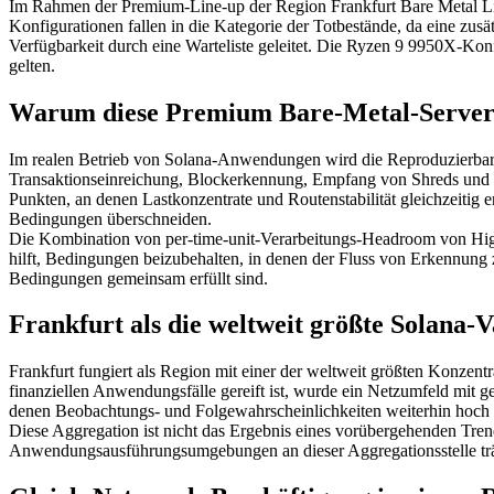
Im Rahmen der Premium-Line-up der Region Frankfurt Bare Metal L
Konfigurationen fallen in die Kategorie der Totbestände, da eine zus
Verfügbarkeit durch eine Warteliste geleitet. Die Ryzen 9 9950X-Konf
gelten.
Warum diese Premium Bare-Metal-Server kö
Im realen Betrieb von Solana-Anwendungen wird die Reproduzierbark
Transaktionseinreichung, Blockerkennung, Empfang von Shreds und 
Punkten, an denen Lastkonzentrate und Routenstabilität gleichzeitig
Bedingungen überschneiden.
Die Kombination von per-time-unit-Verarbeitungs-Headroom von High-
hilft, Bedingungen beizubehalten, in denen der Fluss von Erkennung z
Bedingungen gemeinsam erfüllt sind.
Frankfurt als die weltweit größte Solana-
Frankfurt fungiert als Region mit einer der weltweit größten Konzen
finanziellen Anwendungsfälle gereift ist, wurde ein Netzumfeld mit 
denen Beobachtungs- und Folgewahrscheinlichkeiten weiterhin hoch si
Diese Aggregation ist nicht das Ergebnis eines vorübergehenden Tre
Anwendungsausführungsumgebungen an dieser Aggregationsstelle trägt 