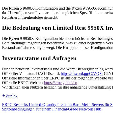
Die Ryzen 5 9600X-Konfiguration und die Ryzen 9 7950X-Konfigurat
das Hinzufügen von Inventar unter den gleichen Spezifikationen schwi
Registrierungsreihenfolge gemacht.
Die Bedeutung von Limited Rest 9950X In
Die Ryzen 9 9950X-Konfiguration bietet den höchsten Bearbeitungsst
Bereitstellungsumgebungen beschränkt, was zu einer begrenzten Verso
Bestandsaufnahme stetig bewegt. Die Knappheit dieser Konfiguration 
Inventarstatus und Anfragen
Für den neuesten Inventarstatus und die Wartelistenregistrierung wer
Offizieller Validators DAO Discord:
https://discord.gg/C7ZQSr
CkY
Offizielle Informationen über ERPC ist auf der folgenden Website ver
Offizielle ERPC-Website:
https://erpc.global/en
Wir danken allen Nutzern herzlich für ihre anhaltende Unterstützun
Zurück
ERPC Restocks Limited-Quantity Premium Bare-Metal-Servers für So
Spitzenbedingungen auf einem Financial-Grade Network Hub