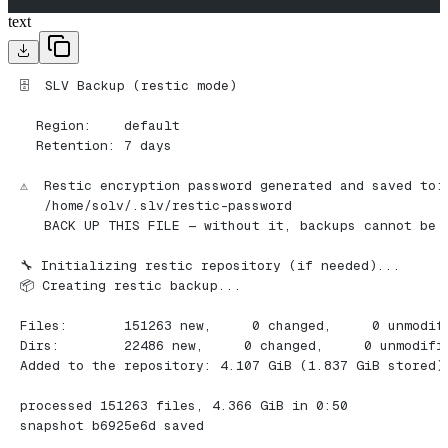
text
🗄️  SLV Backup (restic mode)
  Region:    default
  Retention: 7 days
⚠️  Restic encryption password generated and saved to:
   /home/solv/.slv/restic-password
   BACK UP THIS FILE — without it, backups cannot be 
🔧 Initializing restic repository (if needed)...
📦 Creating restic backup...
Files:       151263 new,     0 changed,     0 unmodif
Dirs:        22486 new,     0 changed,     0 unmodifi
Added to the repository: 4.107 GiB (1.837 GiB stored)
processed 151263 files, 4.366 GiB in 0:50
snapshot b6925e6d saved