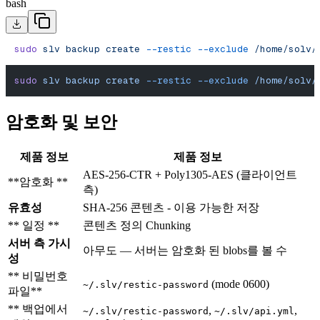
bash
sudo
 slv
 backup
 create
 --restic
 --exclude
 /home/solv/
sudo
 slv
 backup
 create
 --restic
 --exclude
 /home/solv/
암호화 및 보안
제품 정보
제품 정보
AES-256-CTR + Poly1305-AES (클라이언트
**암호화 **
측)
유효성
SHA-256 콘텐츠 - 이용 가능한 저장
** 일정 **
콘텐츠 정의 Chunking
서버 측 가시
아무도 — 서버는 암호화 된 blobs를 볼 수
성
** 비밀번호
(mode 0600)
~/.slv/restic-password
파일**
** 백업에서
,
,
~/.slv/restic-password
~/.slv/api.yml