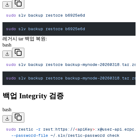
sudo
 slv
 backup
 restore
 b6925e6d
sudo
 slv
 backup
 restore
 b6925e6d
레거시 tar 백업 복원:
bash
sudo
 slv
 backup
 restore
 backup-mynode-20260318.tar.zs
sudo
 slv
 backup
 restore
 backup-mynode-20260318.tar.zs
백업 Integrity 검증
bash
sudo
 restic
 -r
 rest:https://
<
apiKe
y
>
:
x@user-api.erpc.
  --password-file
 ~/.slv/restic-password
 check