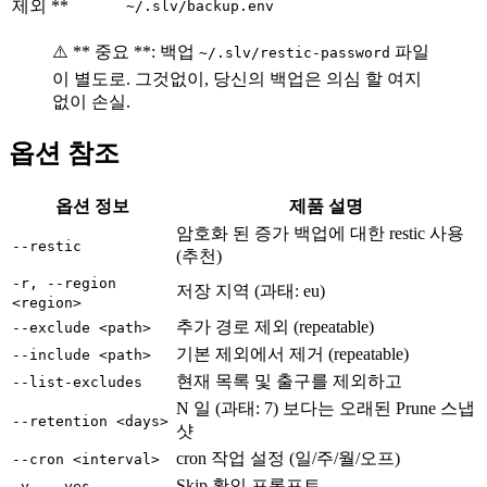
제외 **
~/.slv/backup.env
⚠️ ** 중요 **: 백업
파일
~/.slv/restic-password
이 별도로. 그것없이, 당신의 백업은 의심 할 여지
없이 손실.
옵션 참조
옵션 정보
제품 설명
암호화 된 증가 백업에 대한 restic 사용
--restic
(추천)
-r, --region
저장 지역 (과태: eu)
<region>
추가 경로 제외 (repeatable)
--exclude <path>
기본 제외에서 제거 (repeatable)
--include <path>
현재 목록 및 출구를 제외하고
--list-excludes
N 일 (과태: 7) 보다는 오래된 Prune 스냅
--retention <days>
샷
cron 작업 설정 (일/주/월/오프)
--cron <interval>
Skip 확인 프롬프트
-y, --yes