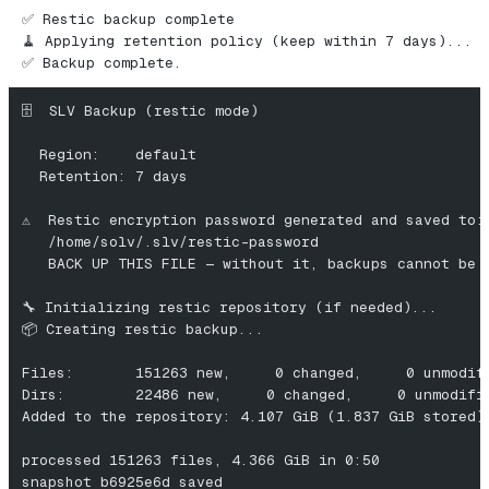
✅ Restic backup complete
🧹 Applying retention policy (keep within 7 days)...
✅ Backup complete.
🗄️  SLV Backup (restic mode)
  Region:    default
  Retention: 7 days
⚠️  Restic encryption password generated and saved to:
   /home/solv/.slv/restic-password
   BACK UP THIS FILE — without it, backups cannot be 
🔧 Initializing restic repository (if needed)...
📦 Creating restic backup...
Files:       151263 new,     0 changed,     0 unmodif
Dirs:        22486 new,     0 changed,     0 unmodifi
Added to the repository: 4.107 GiB (1.837 GiB stored)
processed 151263 files, 4.366 GiB in 0:50
snapshot b6925e6d saved