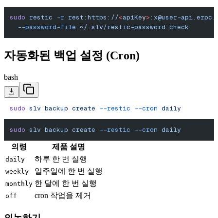
sudo
 restic
 -r
 rest:https://
<
apiKe
y
>
:
x@user-api.erpc.
  --password-file
 ~/.slv/restic-password
 check
자동화된 백업 설정 (Cron)
bash
sudo
 slv
 backup
 create
 --restic
 --cron
 daily
sudo
 slv
 backup
 create
 --restic
 --cron
 daily
의령
제품 설명
하루 한 번 실행
daily
일주일에 한 번 실행
weekly
한 달에 한 번 실행
monthly
cron 작업을 제거
off
의논하기