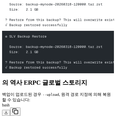
  Source: backup-mynode-20260318-120000.tar.zst
  Size:   2.1 GB
? Restore from this backup? This will overwrite exist
√ Backup restored successfully
♻️ SLV Backup Restore
  Source: backup-mynode-20260318-120000.tar.zst
  Size:   2.1 GB
? Restore from this backup? This will overwrite exist
√ Backup restored successfully
의 역사 ERPC 글로벌 스토리지
백업이 업로드된 경우
, 원격 경로 지정에 의해 복원
--upload
할 수 있습니다:
bash