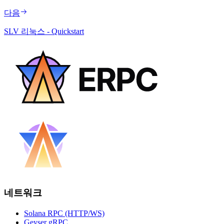
다음
SLV 리눅스 - Quickstart
네트워크
Solana RPC (HTTP/WS)
Geyser gRPC