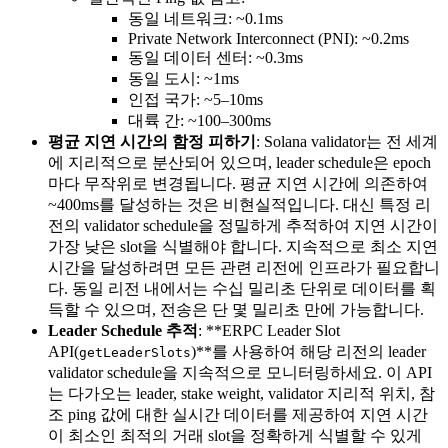
동일 네트워크: ~0.1ms
Private Network Interconnect (PNI): ~0.2ms
동일 데이터 센터: ~0.3ms
동일 도시: ~1ms
인접 국가: ~5–10ms
대륙 간: ~100–300ms
평균 지연 시간의 함정 피하기
: Solana validator는 전 세계
에 지리적으로 분산되어 있으며, leader schedule은 epoch
마다 무작위로 변경됩니다. 평균 지연 시간에 의존하여
~400ms를 달성하는 것은 비현실적입니다. 대신 특정 리
전의 validator schedule을 정밀하게 추적하여 지연 시간이
가장 낮은 slot을 식별해야 합니다. 지속적으로 최소 지연
시간을 달성하려면 모든 관련 리전에 인프라가 필요합니
다. 동일 리전 내에서는 수십 밀리초 단위로 데이터를 획
득할 수 있으며, 전송은 단 몇 밀리초 만에 가능합니다.
Leader Schedule 추적
: **ERPC Leader Slot
API(
)**를 사용하여 해당 리전의 leader
getLeaderSlots
validator schedule을 지속적으로 모니터링하세요. 이 API
는 다가오는 leader, stake weight, validator 지리적 위치, 참
조 ping 값에 대한 실시간 데이터를 제공하여 지연 시간
이 최소인 최적의 거래 slot을 정확하게 식별할 수 있게