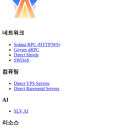
네트워크
Solana RPC (HTTP/WS)
Geyser gRPC
Direct Shreds
SWQoS
컴퓨팅
Direct VPS Servers
Direct Baremetal Servers
AI
SLV AI
리소스