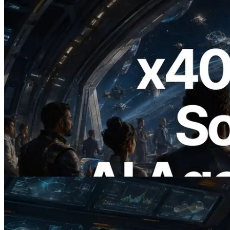
2026.07.04
ERPC lança Solana RPC com suporte a
x402 — A era em que agentes de IA
pagam sob demanda pelas APIs de que
precisam
Ler este artigo