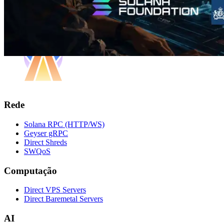
Rede
Solana RPC (HTTP/WS)
Geyser gRPC
Direct Shreds
SWQoS
Computação
Direct VPS Servers
Direct Baremetal Servers
AI