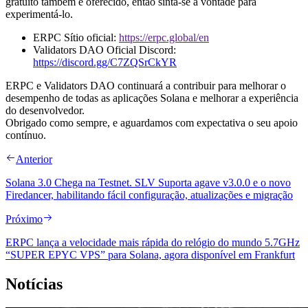
gratuito também é oferecido, então sinta-se à vontade para
experimentá-lo.
ERPC Sítio oficial:
https://erpc.global/en
Validators DAO Oficial Discord:
https://discord.gg/C7ZQSrCkYR
ERPC e Validators DAO continuará a contribuir para melhorar o
desempenho de todas as aplicações Solana e melhorar a experiência
do desenvolvedor.
Obrigado como sempre, e aguardamos com expectativa o seu apoio
contínuo.
Anterior
Solana 3.0 Chega na Testnet. SLV Suporta agave v3.0.0 e o novo
Firedancer, habilitando fácil configuração, atualizações e migração
Próximo
ERPC lança a velocidade mais rápida do relógio do mundo 5.7GHz
“SUPER EPYC VPS” para Solana, agora disponível em Frankfurt
Notícias