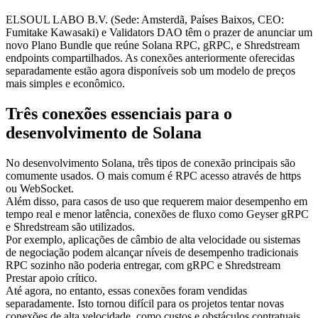
ELSOUL LABO B.V. (Sede: Amsterdã, Países Baixos, CEO:
Fumitake Kawasaki) e Validators DAO têm o prazer de anunciar um
novo Plano Bundle que reúne Solana RPC, gRPC, e Shredstream
endpoints compartilhados. As conexões anteriormente oferecidas
separadamente estão agora disponíveis sob um modelo de preços
mais simples e econômico.
Três conexões essenciais para o
desenvolvimento de Solana
No desenvolvimento Solana, três tipos de conexão principais são
comumente usados. O mais comum é RPC acesso através de https
ou WebSocket.
Além disso, para casos de uso que requerem maior desempenho em
tempo real e menor latência, conexões de fluxo como Geyser gRPC
e Shredstream são utilizados.
Por exemplo, aplicações de câmbio de alta velocidade ou sistemas
de negociação podem alcançar níveis de desempenho tradicionais
RPC sozinho não poderia entregar, com gRPC e Shredstream
Prestar apoio crítico.
Até agora, no entanto, essas conexões foram vendidas
separadamente. Isto tornou difícil para os projetos tentar novas
conexões de alta velocidade, como custos e obstáculos contratuais