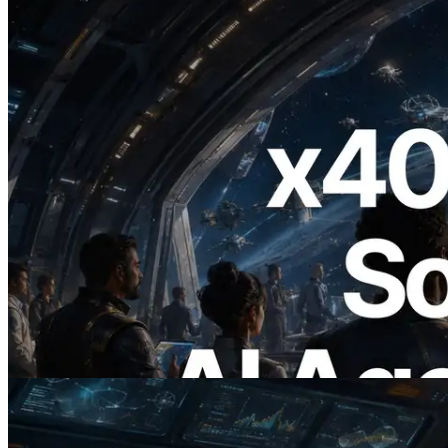
2026.07.04
ERPC lança Solana RPC com suporte a
x402 — A era em que agentes de IA
pagam sob demanda pelas APIs de que
precisam
Ler este artigo