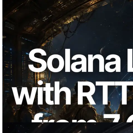
2026.08.05
ERPC expande a Solana Leader Slot API
com medição de ping a partir de 7 regiões
globais — Validators Information API
também lançada
Ler este artigo