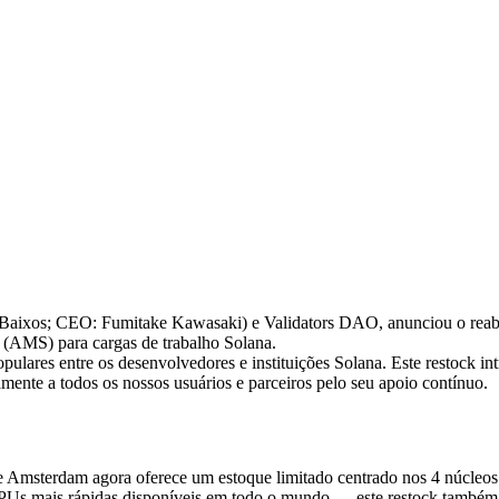
ixos; CEO: Fumitake Kawasaki) e Validators DAO, anunciou o reaba
(AMS) para cargas de trabalho Solana.
lares entre os desenvolvedores e instituições Solana. Este restock i
ente a todos os nossos usuários e parceiros pelo seu apoio contínuo.
o de Amsterdam agora oferece um estoque limitado centrado nos 4 núc
 mais rápidas disponíveis em todo o mundo — este restock também é e