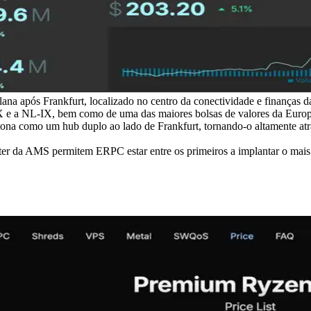
na após Frankfurt, localizado no centro da conectividade e finanças d
 e a NL-IX, bem como de uma das maiores bolsas de valores da Europa, 
iona como um hub duplo ao lado de Frankfurt, tornando-o altamente atrae
enter da AMS permitem ERPC estar entre os primeiros a implantar o mai