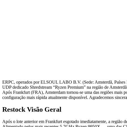
ERPC, operados por ELSOUL LABO B.V. (Sede: Amsterdã, Países Ba
UDP dedicado Shredstream “Ryzen Premium” na região de Amsterdã 
Após Frankfurt (FRA), Amsterdam tornou-se uma das regiões mais popu
configuração mais rápida atualmente disponível. Agradecemos sinceram
Restock Visão Geral
Após o lote anterior em Frankfurt esgotado imediatamente, a regiã
Alimentado pelos mais recentes 5.7GHz Ryzen 9950X — uma das CPUs