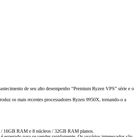
stecimento de seu alto desempenho “Premium Ryzen VPS” série e o
ntroduz os mais recentes processadores Ryzen 9950X, tornando-o a
leos / 16GB RAM e 8 núcleos / 32GB RAM planos.
sperado para se vender rapidamente. Os usuários interessados são