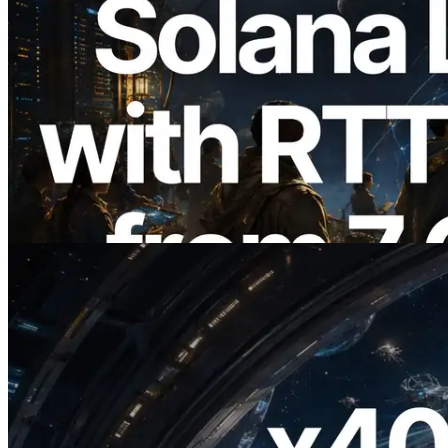
2026.08.05
ERPC expande a Solana Leader Slot API
com medição de ping a partir de 7 regiões
globais — Validators Information API
também lançada
Ler este artigo