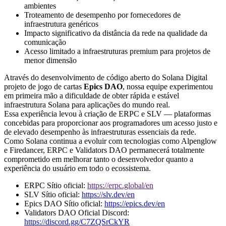
ambientes
Troteamento de desempenho por fornecedores de
infraestrutura genéricos
Impacto significativo da distância da rede na qualidade da
comunicação
Acesso limitado a infraestruturas premium para projetos de
menor dimensão
Através do desenvolvimento de código aberto do Solana Digital
projeto de jogo de cartas
Epics DAO
, nossa equipe experimentou
em primeira mão a dificuldade de obter rápida e estável
infraestrutura Solana para aplicações do mundo real.
Essa experiência levou à criação de ERPC e SLV — plataformas
concebidas para proporcionar aos programadores um acesso justo e
de elevado desempenho às infraestruturas essenciais da rede.
Como Solana continua a evoluir com tecnologias como Alpenglow
e Firedancer, ERPC e Validators DAO permanecerá totalmente
comprometido em melhorar tanto o desenvolvedor quanto a
experiência do usuário em todo o ecossistema.
ERPC Sítio oficial:
https://erpc.global/en
SLV Sítio oficial:
https://slv.dev/en
Epics DAO Sítio oficial:
https://epics.dev/en
Validators DAO Oficial Discord:
https://discord.gg/C7ZQSrCkYR