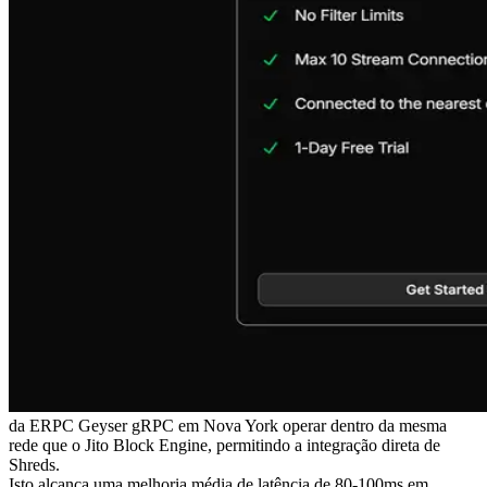
da ERPC Geyser gRPC em Nova York operar dentro da mesma
rede que o Jito Block Engine, permitindo a integração direta de
Shreds.
Isto alcança uma melhoria média de latência de 80-100ms em