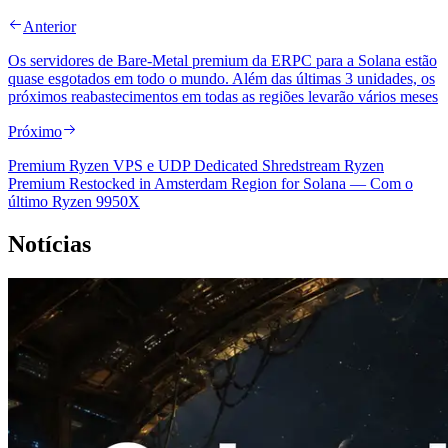
Anterior
Os servidores de Bare-Metal premium da ERPC para a Solana estão
quase esgotados em todo o mundo. Além das últimas 3 unidades, os
próximos reabastecimentos em todas as regiões levarão vários meses
Próximo
Premium Ryzen VPS e UDP Dedicated Shredstream Ryzen
Premium Restocked in Amsterdam Region for Solana — Com o
último Ryzen 9950X
Notícias