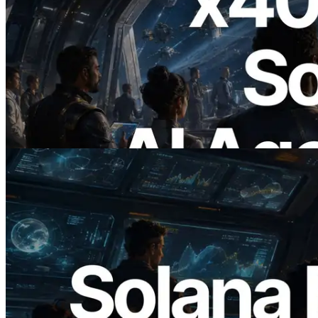
2026.07.04
ERPC lança Solana RPC com suporte a
x402 — A era em que agentes de IA
pagam sob demanda pelas APIs de que
precisam
Ler este artigo
2026.05.24