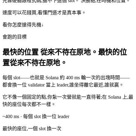
光靠硬體跟程式碼,搶不下這個 slot。
決勝點,在時機和位置。
速度可以花錢買,看懂門道才是真本事。
看你怎麼搶得先機
↓
會跑的目標
最快的位置
從來不待在原地。
最快的位
置
從來不待在原地。
每個 slot——也就是 Solana 約 400 ms 輪一次的出塊時間——
都會換一位 validator 當上
leader
,誰坐得離它最近,誰就贏。
它不像一個固定的點,你紮一次營就能一直待著;在 Solana 上,最
快的座位
每次都不一樣
。
~400 ms · 每個 slot 換一位 leader
最快的座位,一個 slot 換一次