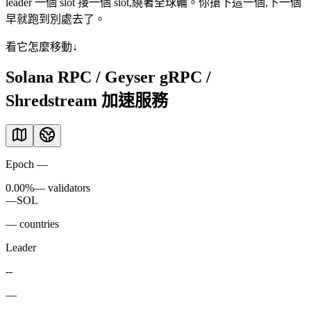
leader 一個 slot 接一個 slot,繞著全球輪。你搶下這一個,下一個
早就跑到別處去了。
看它怎麼移動
↓
Solana RPC / Geyser gRPC /
Shredstream 加速服務
Epoch —
0.00
%
— validators
—
SOL
— countries
Leader
--
—