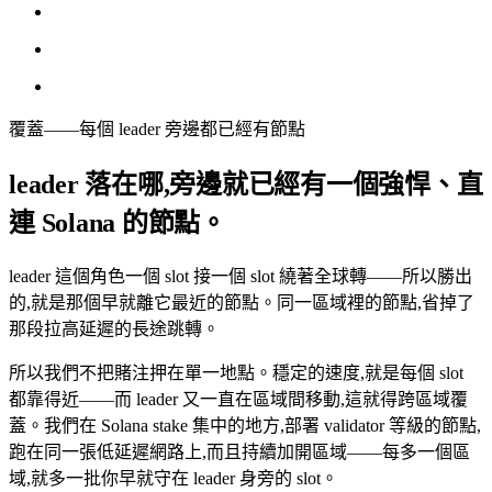
覆蓋——每個 leader 旁邊都已經有節點
leader 落在哪,旁邊就已經有一個
強悍、直
連 Solana 的節點
。
leader 這個角色一個 slot 接一個 slot 繞著全球轉——所以勝出
的,就是那個早就離它最近的節點。同一區域裡的節點,省掉了
那段拉高延遲的長途跳轉。
所以我們不把賭注押在單一地點。穩定的速度,就是每個 slot
都靠得近——而 leader 又一直在區域間移動,這就得跨區域覆
蓋。我們在 Solana stake 集中的地方,部署 validator 等級的節點,
跑在同一張低延遲網路上,而且持續加開區域——每多一個區
域,就多一批你早就守在 leader 身旁的 slot。