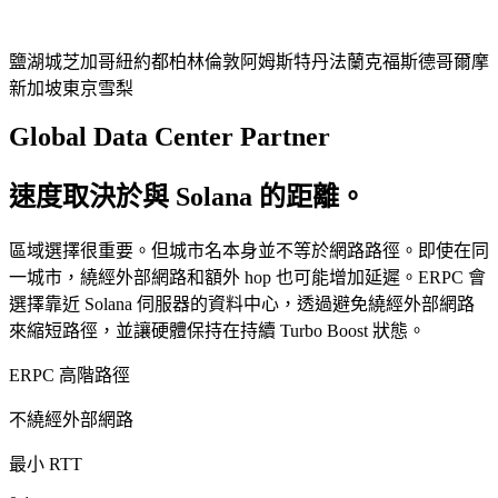
鹽湖城
芝加哥
紐約
都柏林
倫敦
阿姆斯特丹
法蘭克福
斯德哥爾摩
新加坡
東京
雪梨
Global Data Center Partner
速度取決於與 Solana 的距離。
區域選擇很重要。但城市名本身並不等於網路路徑。即使在同
一城市，繞經外部網路和額外 hop 也可能增加延遲。ERPC 會
選擇靠近 Solana 伺服器的資料中心，透過避免繞經外部網路
來縮短路徑，並讓硬體保持在持續 Turbo Boost 狀態。
ERPC 高階路徑
不繞經外部網路
最小 RTT