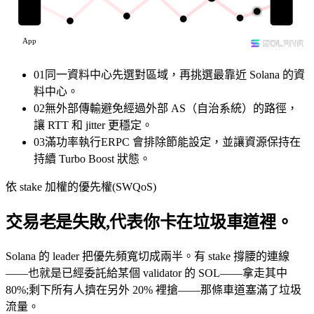
App
01
同一資料中心
先選對區域，再挑選最靠近 Solana 的資
料中心。
02
無外部傳輸
避免經過外部 AS（自治系統）的路徑，
讓 RTT 和 jitter 更穩定。
03
滿功率執行
ERPC 會排除節能設定，並讓資源保持在
持續 Turbo Boost 狀態。
依 stake 加權的優先權(SWQoS)
交易老是失敗,代表你卡在垃圾車道裡。
Solana 的 leader 把優先頻寬切成兩半。有 stake 撐腰的連線
——也就是已經委託給某個 validator 的 SOL——拿走其中
80%
;剩下所有人擠在另外
20%
裡搶——那條車道塞滿了垃圾
流量。