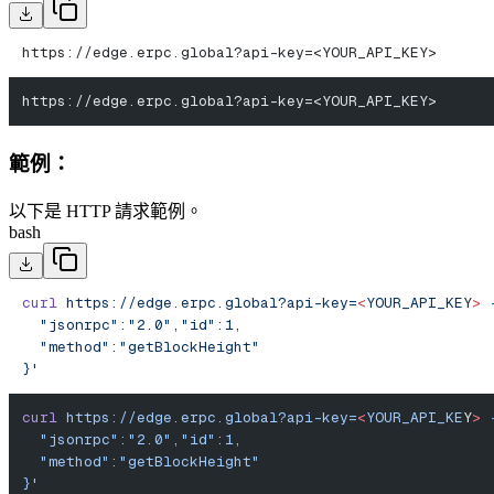
https://edge.erpc.global?api-key=<YOUR_API_KEY>
https://edge.erpc.global?api-key=<YOUR_API_KEY>
範例：
以下是 HTTP 請求範例。
bash
curl
 https://edge.erpc.global?api-key=
<
YOUR_API_KE
Y
>
 
  "jsonrpc":"2.0","id":1,
  "method":"getBlockHeight"
}'
curl
 https://edge.erpc.global?api-key=
<
YOUR_API_KE
Y
>
 
  "jsonrpc":"2.0","id":1,
  "method":"getBlockHeight"
}'