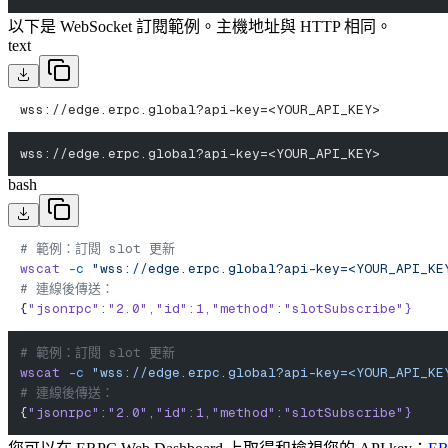
以下是 WebSocket 訂閱範例。主機地址與 HTTP 相同。
text
wss://edge.erpc.global?api-key=<YOUR_API_KEY>
wss://edge.erpc.global?api-key=<YOUR_API_KEY>
bash
# 範例：訂閱 slot 更新
wscat
 -c
 "wss://edge.erpc.global?api-key=<YOUR_API_KE
# 連線後傳送：
{
"jsonrpc"
:
"2.0"
,
"id"
:1,
"method"
:
"slotSubscribe"
}
# 範例：訂閱 slot 更新
wscat
 -c
 "wss://edge.erpc.global?api-key=<YOUR_API_KE
# 連線後傳送：
{
"jsonrpc"
:
"2.0"
,
"id"
:1,
"method"
:
"slotSubscribe"
}