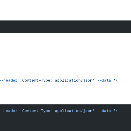
--header
 'Content-Type: application/json'
 --data
 '{
--header
 'Content-Type: application/json'
 --data
 '{