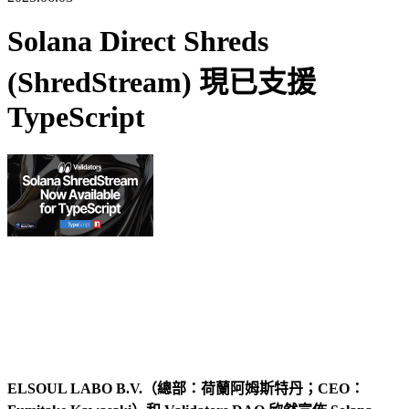
Solana Direct Shreds
(ShredStream) 現已支援
TypeScript
ELSOUL LABO B.V.（總部：荷蘭阿姆斯特丹；CEO：