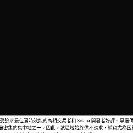
99，深受追求最佳實時效能的高頻交易者和 Solana 開發者好評。專
者節點最密集的集中地之一。因此，該區域始終供不應求，補貨尤為困