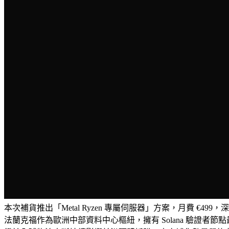
本次補貨推出「Metal Ryzen 專屬伺服器」方案，月費 €4
法蘭克福作為歐洲中部資料中心樞紐，擁有 Solana 驗證