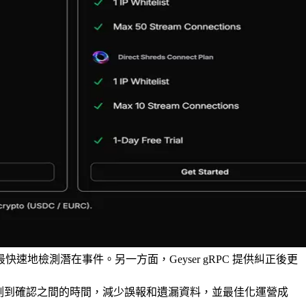
適合最快速地檢測潛在事件。另一方面，Geyser gRPC 提供糾正後更
了檢測到確認之間的時間，減少誤報和遺漏資料，並最佳化運營成