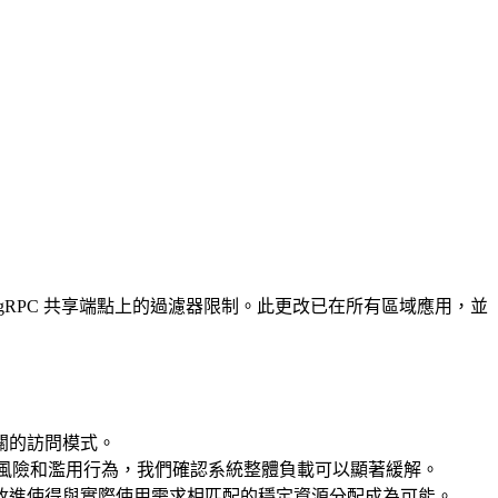
取消 Geyser gRPC 共享端點上的過濾器限制。此更改已在所有區域應用，並
關的訪問模式。
攻擊風險和濫用行為，我們確認系統整體負載可以顯著緩解。
改進使得與實際使用需求相匹配的穩定資源分配成為可能。