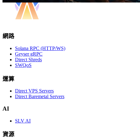
網路
Solana RPC (HTTP/WS)
Geyser gRPC
Direct Shreds
SWQoS
運算
Direct VPS Servers
Direct Baremetal Servers
AI
SLV AI
資源