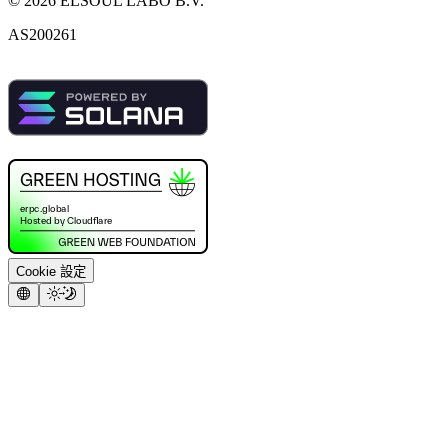
©
2026
ELSOUL LABO B.V.
AS200261
Cookie 設定