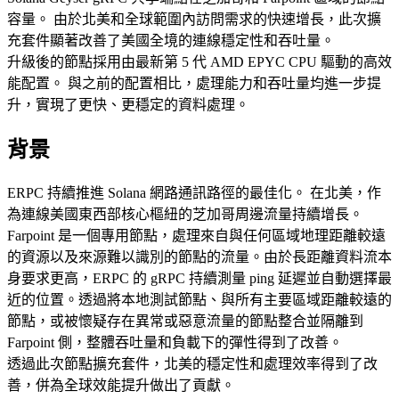
容量。 由於北美和全球範圍內訪問需求的快速增長，此次擴
充套件顯著改善了美國全境的連線穩定性和吞吐量。
升級後的節點採用由最新第 5 代 AMD EPYC CPU 驅動的高效
能配置。 與之前的配置相比，處理能力和吞吐量均進一步提
升，實現了更快、更穩定的資料處理。
背景
ERPC 持續推進 Solana 網路通訊路徑的最佳化。 在北美，作
為連線美國東西部核心樞紐的芝加哥周邊流量持續增長。
Farpoint 是一個專用節點，處理來自與任何區域地理距離較遠
的資源以及來源難以識別的節點的流量。由於長距離資料流本
身要求更高，ERPC 的 gRPC 持續測量 ping 延遲並自動選擇最
近的位置。透過將本地測試節點、與所有主要區域距離較遠的
節點，或被懷疑存在異常或惡意流量的節點整合並隔離到
Farpoint 側，整體吞吐量和負載下的彈性得到了改善。
透過此次節點擴充套件，北美的穩定性和處理效率得到了改
善，併為全球效能提升做出了貢獻。