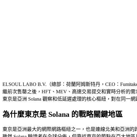
ELSOUL LABO B.V.（總部：荷蘭阿姆斯特丹，CEO：Fumitake 
繼前次售罄之後，HFT、MEV、高速交易提交和實時分析的
東京是亞洲 Solana 觀察和低延遲處理的核心樞紐，對在同一網路內與 S
為什麼東京是 Solana 的戰略關鍵地區
東京是亞洲最大的網際網路樞紐之一，也是連線北美和亞洲的跨太
雖然 Solana 驗證者在全球分佈，但靠近東京的節點在亞