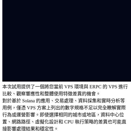
本次試用提供了一個將您當前 VPS 環境與 ERPC 的 VPS 進行
比較、觀察響應性和整體使用特徵差異的機會。
對於基於 Solana 的應用、交易處理、資料採集和實時分析等
用例，僅憑 VPS 方案上列出的數字規格不足以完全瞭解實際
行為或運營影響。即使選擇相同的城市或地區，資料中心位
置、網路路徑、虛擬化設計和 CPU 執行策略的差異也可能直
接影響處理結果和穩定性。