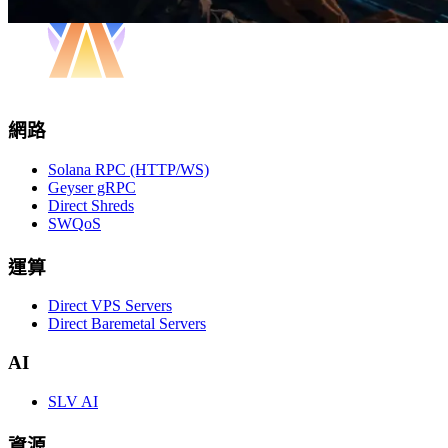
網路
Solana RPC (HTTP/WS)
Geyser gRPC
Direct Shreds
SWQoS
運算
Direct VPS Servers
Direct Baremetal Servers
AI
SLV AI
資源