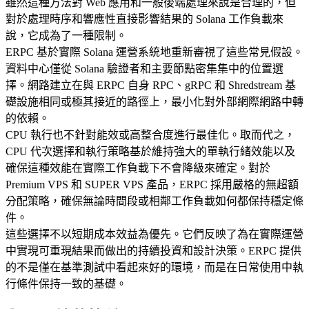
雖然這種方法對 Web 應用和一般後端處理來說是合理的，但
對於處理時序和響應性直接影響結果的 Solana 工作負載來
說，它成為了一種限制。
ERPC 基於實際 Solana 運營系統地重新審視了這些常見假設。
資料中心僅從 Solana 驗證者和主要節點密集集中的位置選
擇。網路建立在與 ERPC 自身 RPC、gRPC 和 Shredstream 基
礎設施相同或極其接近的路徑上，最小化對外部網際網路中轉
的依賴。
CPU 執行也不針對能效或高整合度進行最佳化。取而代之，
CPU 代次選擇和執行策略基於維持強大的單執行緒效能以及
確保這種效能在實際工作負載下不會降級來確定。對於
Premium VPS 和 SUPER VPS 產品，ERPC 採用嚴格的無超額
分配策略，確保無論時間段或相鄰工作負載如何都保持穩定條
件。
這些選擇不以短期成本效益為優先。它們反映了為在實際運營
中實現可重現結果而做出的持續投資和設計決策。ERPC 提供
的不是僅在基準測試中看起來好的環境，而是在日常使用中執
行條件保持一致的基礎。