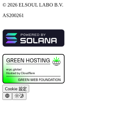
©
2026
ELSOUL LABO B.V.
AS200261
Cookie 設定