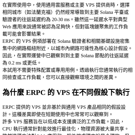
在實際使用中，使用通用雲服務或主要 VPS 提供商時，選擇
相同城市（如法蘭克福）仍然經常導致到主要 Solana 平臺或
驗證者的往返延遲約為 20-30 ms。雖然這一延遲水平對典型
Web 應用來說通常被認為足夠快，但對區塊鏈聚焦的工作負
載可能會影響結果。
ERPC 的 VPS 例項部署在 Solana 驗證者和相關基礎設施密集
集中的網路樞紐附近，以城市內網路可達性為核心設計假設。
因此，在實際運營中已觀察到到主要 Solana 節點的往返延遲
為 0.2 ms 或更低。
本試用不需要特殊配置或專用用例。透過執行您通常執行的相
同檢查或工作負載，您可以直接觀察環境之間的差異。
為什麼 ERPC 的 VPS 在不同假設下執行
ERPC 提供的 VPS 並非基於與通用 VPS 產品相同的假設設
計。這種差異即使在短期使用中也常常可以觀察到。
許多 VPS 服務旨在以低成本支援廣泛的工作負載。因此，
CPU 執行通常針對能效進行最佳化，物理資源被大量共享。