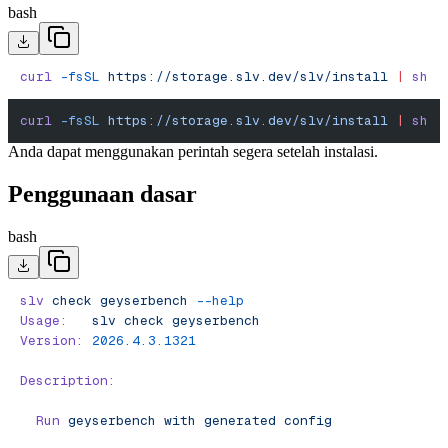
bash
curl
 -fsSL
 https://storage.slv.dev/slv/install
 |
 sh
curl
 -fsSL
 https://storage.slv.dev/slv/install
 |
 sh
Anda dapat menggunakan perintah segera setelah instalasi.
Penggunaan dasar
bash
slv
 check
 geyserbench
 --help
Usage:
   slv
 check
 geyserbench
Version:
 2026.4.3.1321
Description:
  Run
 geyserbench
 with
 generated
 config