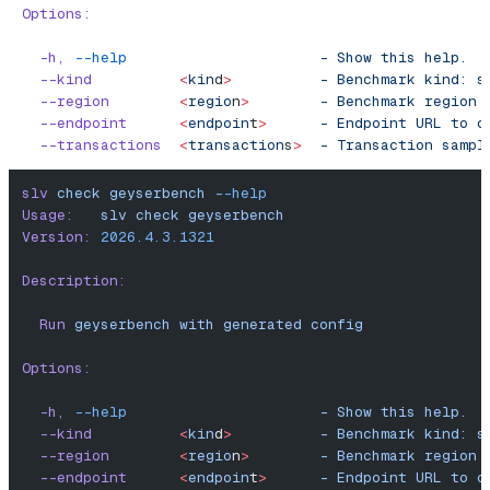
Options:
  -h,
 --help
                      -
 Show
 this
 help.
  --kind
          <
kin
d
>
          -
 Benchmark
 kind:
 s
  --region
        <
regio
n
>
        -
 Benchmark
 region
 
  --endpoint
      <
endpoin
t
>
      -
 Endpoint
 URL
 to
 c
  --transactions
  <
transaction
s
>
  -
 Transaction
 sampl
slv
 check
 geyserbench
 --help
Usage:
   slv
 check
 geyserbench
Version:
 2026.4.3.1321
Description:
  Run
 geyserbench
 with
 generated
 config
Options:
  -h,
 --help
                      -
 Show
 this
 help.
  --kind
          <
kin
d
>
          -
 Benchmark
 kind:
 s
  --region
        <
regio
n
>
        -
 Benchmark
 region
 
  --endpoint
      <
endpoin
t
>
      -
 Endpoint
 URL
 to
 c