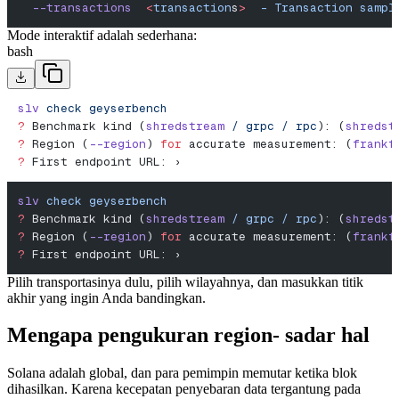
  --transactions
  <
transaction
s
>
  -
 Transaction
 sampl
Mode interaktif adalah sederhana:
bash
slv
 check
 geyserbench
?
 Benchmark kind (
shredstream
 /
 grpc
 /
 rpc
): (
shredst
?
 Region (
--region
) 
for
 accurate measurement: (
frankf
?
 First endpoint URL: ›
slv
 check
 geyserbench
?
 Benchmark kind (
shredstream
 /
 grpc
 /
 rpc
): (
shredst
?
 Region (
--region
) 
for
 accurate measurement: (
frankf
?
 First endpoint URL: ›
Pilih transportasinya dulu, pilih wilayahnya, dan masukkan titik
akhir yang ingin Anda bandingkan.
Mengapa pengukuran region- sadar hal
Solana adalah global, dan para pemimpin memutar ketika blok
dihasilkan. Karena kecepatan penyebaran data tergantung pada