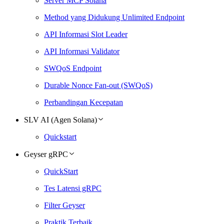
Server MCP Solana
Method yang Didukung Unlimited Endpoint
API Informasi Slot Leader
API Informasi Validator
SWQoS Endpoint
Durable Nonce Fan-out (SWQoS)
Perbandingan Kecepatan
SLV AI (Agen Solana)
Quickstart
Geyser gRPC
QuickStart
Tes Latensi gRPC
Filter Geyser
Praktik Terbaik