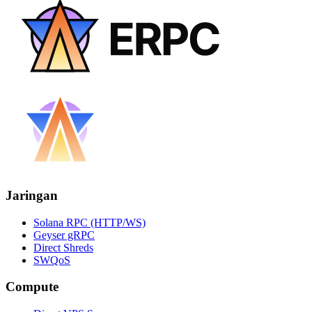
Jaringan
Solana RPC (HTTP/WS)
Geyser gRPC
Direct Shreds
SWQoS
Compute