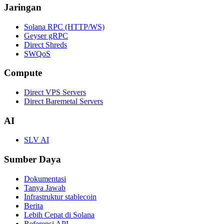
Jaringan
Solana RPC (HTTP/WS)
Geyser gRPC
Direct Shreds
SWQoS
Compute
Direct VPS Servers
Direct Baremetal Servers
AI
SLV AI
Sumber Daya
Dokumentasi
Tanya Jawab
Infrastruktur stablecoin
Berita
Lebih Cepat di Solana
Referensi API