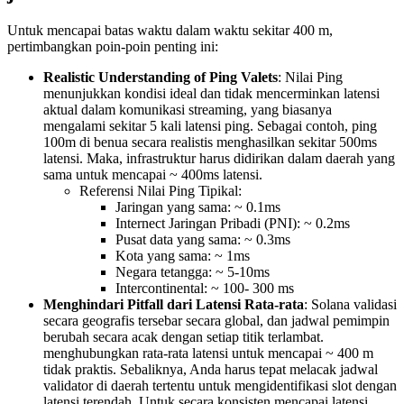
Untuk mencapai batas waktu dalam waktu sekitar 400 m,
pertimbangkan poin-poin penting ini:
Realistic Understanding of Ping Valets
: Nilai Ping
menunjukkan kondisi ideal dan tidak mencerminkan latensi
aktual dalam komunikasi streaming, yang biasanya
mengalami sekitar 5 kali latensi ping. Sebagai contoh, ping
100m di benua secara realistis menghasilkan sekitar 500ms
latensi. Maka, infrastruktur harus didirikan dalam daerah yang
sama untuk mencapai ~ 400ms latensi.
Referensi Nilai Ping Tipikal:
Jaringan yang sama: ~ 0.1ms
Internect Jaringan Pribadi (PNI): ~ 0.2ms
Pusat data yang sama: ~ 0.3ms
Kota yang sama: ~ 1ms
Negara tetangga: ~ 5-10ms
Intercontinental: ~ 100- 300 ms
Menghindari Pitfall dari Latensi Rata-rata
: Solana validasi
secara geografis tersebar secara global, dan jadwal pemimpin
berubah secara acak dengan setiap titik terlambat.
menghubungkan rata-rata latensi untuk mencapai ~ 400 m
tidak praktis. Sebaliknya, Anda harus tepat melacak jadwal
validator di daerah tertentu untuk mengidentifikasi slot dengan
latensi terendah. Untuk secara konsisten mencapai latensi