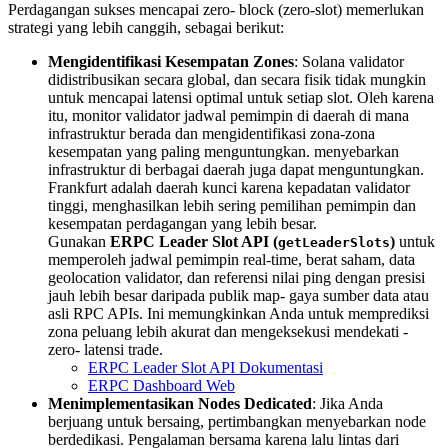
Perdagangan sukses mencapai zero- block (zero-slot) memerlukan
strategi yang lebih canggih, sebagai berikut:
Mengidentifikasi Kesempatan Zones
: Solana validator
didistribusikan secara global, dan secara fisik tidak mungkin
untuk mencapai latensi optimal untuk setiap slot. Oleh karena
itu, monitor validator jadwal pemimpin di daerah di mana
infrastruktur berada dan mengidentifikasi zona-zona
kesempatan yang paling menguntungkan. menyebarkan
infrastruktur di berbagai daerah juga dapat menguntungkan.
Frankfurt adalah daerah kunci karena kepadatan validator
tinggi, menghasilkan lebih sering pemilihan pemimpin dan
kesempatan perdagangan yang lebih besar.
Gunakan
ERPC Leader Slot API (
)
untuk
getLeaderSlots
memperoleh jadwal pemimpin real-time, berat saham, data
geolocation validator, dan referensi nilai ping dengan presisi
jauh lebih besar daripada publik map- gaya sumber data atau
asli RPC APIs. Ini memungkinkan Anda untuk memprediksi
zona peluang lebih akurat dan mengeksekusi mendekati -
zero- latensi trade.
ERPC Leader Slot API Dokumentasi
ERPC Dashboard Web
Menimplementasikan Nodes Dedicated
: Jika Anda
berjuang untuk bersaing, pertimbangkan menyebarkan node
berdedikasi. Pengalaman bersama karena lalu lintas dari