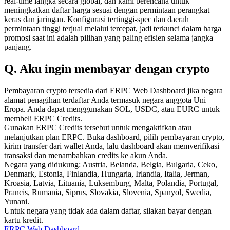
real-time langka secara global, dan kami berencana untuk
meningkatkan daftar harga sesuai dengan permintaan perangkat
keras dan jaringan. Konfigurasi tertinggi-spec dan daerah
permintaan tinggi terjual melalui tercepat, jadi terkunci dalam harga
promosi saat ini adalah pilihan yang paling efisien selama jangka
panjang.
Q. Aku ingin membayar dengan crypto
Pembayaran crypto tersedia dari ERPC Web Dashboard jika negara
alamat penagihan terdaftar Anda termasuk negara anggota Uni
Eropa. Anda dapat menggunakan SOL, USDC, atau EURC untuk
membeli ERPC Credits.
Gunakan ERPC Credits tersebut untuk mengaktifkan atau
melanjutkan plan ERPC. Buka dashboard, pilih pembayaran crypto,
kirim transfer dari wallet Anda, lalu dashboard akan memverifikasi
transaksi dan menambahkan credits ke akun Anda.
Negara yang didukung: Austria, Belanda, Belgia, Bulgaria, Ceko,
Denmark, Estonia, Finlandia, Hungaria, Irlandia, Italia, Jerman,
Kroasia, Latvia, Lituania, Luksemburg, Malta, Polandia, Portugal,
Prancis, Rumania, Siprus, Slovakia, Slovenia, Spanyol, Swedia,
Yunani.
Untuk negara yang tidak ada dalam daftar, silakan bayar dengan
kartu kredit.
ERPC Web Dashboard