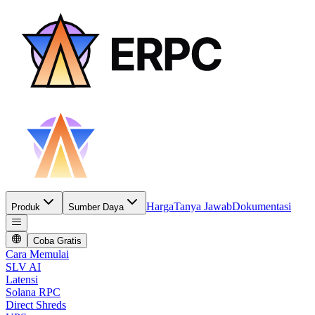
Harga
Tanya Jawab
Dokumentasi
Produk
Sumber Daya
Coba Gratis
Cara Memulai
SLV AI
Latensi
Solana RPC
Direct Shreds