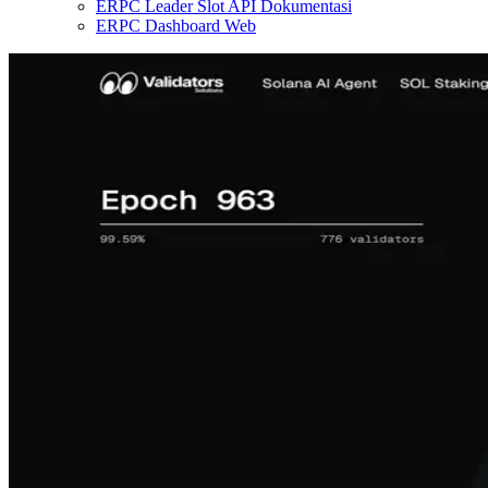
ERPC Leader Slot API Dokumentasi
ERPC Dashboard Web