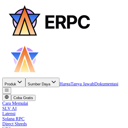
Harga
Tanya Jawab
Dokumentasi
Produk
Sumber Daya
Coba Gratis
Cara Memulai
SLV AI
Latensi
Solana RPC
Direct Shreds