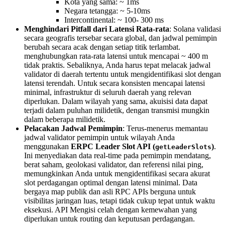
Kota yang sama: ~ 1ms
Negara tetangga: ~ 5-10ms
Intercontinental: ~ 100- 300 ms
Menghindari Pitfall dari Latensi Rata-rata
: Solana validasi
secara geografis tersebar secara global, dan jadwal pemimpin
berubah secara acak dengan setiap titik terlambat.
menghubungkan rata-rata latensi untuk mencapai ~ 400 m
tidak praktis. Sebaliknya, Anda harus tepat melacak jadwal
validator di daerah tertentu untuk mengidentifikasi slot dengan
latensi terendah. Untuk secara konsisten mencapai latensi
minimal, infrastruktur di seluruh daerah yang relevan
diperlukan. Dalam wilayah yang sama, akuisisi data dapat
terjadi dalam puluhan milidetik, dengan transmisi mungkin
dalam beberapa milidetik.
Pelacakan Jadwal Pemimpin
: Terus-menerus memantau
jadwal validator pemimpin untuk wilayah Anda
menggunakan
ERPC Leader Slot API (
)
.
getLeaderSlots
Ini menyediakan data real-time pada pemimpin mendatang,
berat saham, geolokasi validator, dan referensi nilai ping,
memungkinkan Anda untuk mengidentifikasi secara akurat
slot perdagangan optimal dengan latensi minimal. Data
bergaya map publik dan asli RPC APIs berguna untuk
visibilitas jaringan luas, tetapi tidak cukup tepat untuk waktu
eksekusi. API Mengisi celah dengan kemewahan yang
diperlukan untuk routing dan keputusan perdagangan.