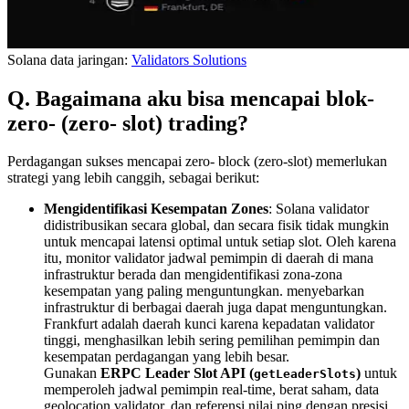
Solana data jaringan:
Validators Solutions
Q. Bagaimana aku bisa mencapai blok-
zero- (zero- slot) trading?
Perdagangan sukses mencapai zero- block (zero-slot) memerlukan
strategi yang lebih canggih, sebagai berikut:
Mengidentifikasi Kesempatan Zones
: Solana validator
didistribusikan secara global, dan secara fisik tidak mungkin
untuk mencapai latensi optimal untuk setiap slot. Oleh karena
itu, monitor validator jadwal pemimpin di daerah di mana
infrastruktur berada dan mengidentifikasi zona-zona
kesempatan yang paling menguntungkan. menyebarkan
infrastruktur di berbagai daerah juga dapat menguntungkan.
Frankfurt adalah daerah kunci karena kepadatan validator
tinggi, menghasilkan lebih sering pemilihan pemimpin dan
kesempatan perdagangan yang lebih besar.
Gunakan
ERPC Leader Slot API (
)
untuk
getLeaderSlots
memperoleh jadwal pemimpin real-time, berat saham, data
geolocation validator, dan referensi nilai ping dengan presisi