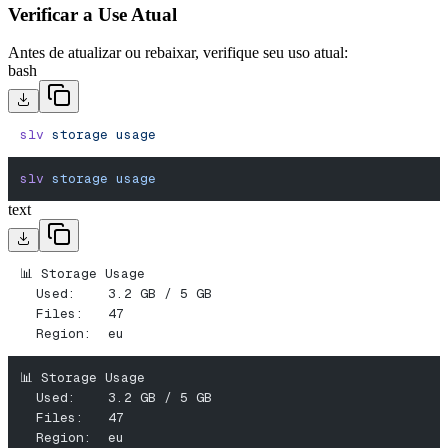
Verificar a Use Atual
Antes de atualizar ou rebaixar, verifique seu uso atual:
bash
slv
 storage
 usage
slv
 storage
 usage
text
📊 Storage Usage
  Used:    3.2 GB / 5 GB
  Files:   47
  Region:  eu
📊 Storage Usage
  Used:    3.2 GB / 5 GB
  Files:   47
  Region:  eu