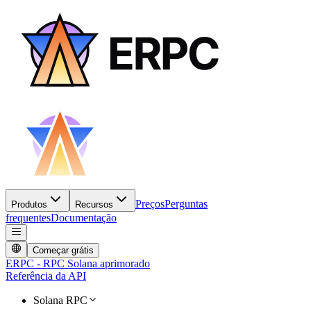
Preços
Perguntas
Produtos
Recursos
frequentes
Documentação
Começar grátis
ERPC - RPC Solana aprimorado
Referência da API
Solana RPC