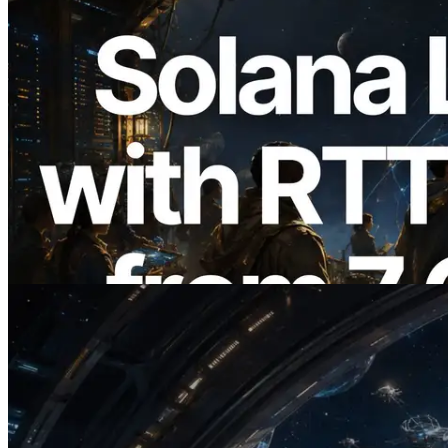
2026.08.05
ERPC expande a Solana Leader Slot API
com medição de ping a partir de 7 regiões
globais — Validators Information API
também lançada
Ler este artigo