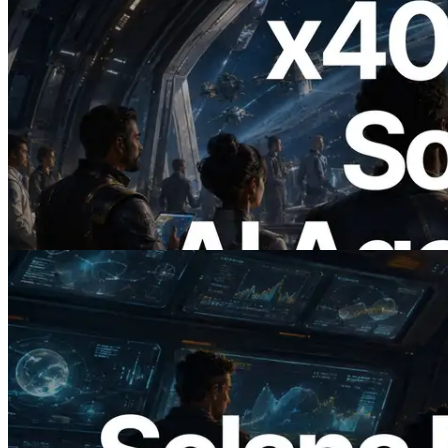
2026.07.04
ERPC lança Solana RPC com suporte a
x402 — A era em que agentes de IA
pagam sob demanda pelas APIs de que
precisam
Ler este artigo