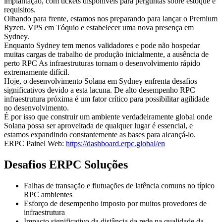
implantação, com tickets disponíveis para perguntas sobre estoque e
requisitos.
Olhando para frente, estamos nos preparando para lançar o Premium
Ryzen. VPS em Tóquio e estabelecer uma nova presença em
Sydney.
Enquanto Sydney tem menos validadores e pode não hospedar
muitas cargas de trabalho de produção inicialmente, a ausência de
perto RPC As infraestruturas tornam o desenvolvimento rápido
extremamente difícil.
Hoje, o desenvolvimento Solana em Sydney enfrenta desafios
significativos devido a esta lacuna. De alto desempenho RPC
infraestrutura próxima é um fator crítico para possibilitar agilidade
no desenvolvimento.
É por isso que construir um ambiente verdadeiramente global onde
Solana possa ser aproveitada de qualquer lugar é essencial, e
estamos expandindo constantemente as bases para alcançá-lo.
ERPC Painel Web:
https://dashboard.erpc.global/en
Desafios ERPC Soluções
Falhas de transação e flutuações de latência comuns no típico
RPC ambientes
Esforço de desempenho imposto por muitos provedores de
infraestrutura
Impacto significativo da distância da rede na qualidade da