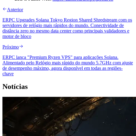
Anterior
ERPC Upgrades Solana Tokyo Region Shared Shredstream com os
servidores de relógio mais rápidos do mundo. Conectividade de
distância zero no mesmo data center como principais validadores e
motor de bloco
Próximo
ERPC lança "Premium Ryzen VPS" para aplicações Solana.
Alimentado pelo Relógio mais rápido do mundo 5.7GHz com ajuste
de desempenho máximo, agora disponível em todas as regiões-
chave
Notícias