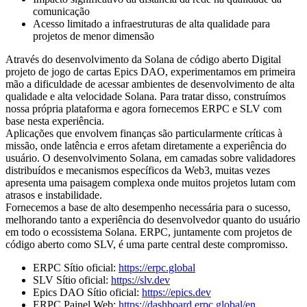
comunicação
Acesso limitado a infraestruturas de alta qualidade para
projetos de menor dimensão
Através do desenvolvimento da Solana de código aberto Digital
projeto de jogo de cartas Epics DAO, experimentamos em primeira
mão a dificuldade de acessar ambientes de desenvolvimento de alta
qualidade e alta velocidade Solana. Para tratar disso, construímos
nossa própria plataforma e agora fornecemos ERPC e SLV com
base nesta experiência.
Aplicações que envolvem finanças são particularmente críticas à
missão, onde latência e erros afetam diretamente a experiência do
usuário. O desenvolvimento Solana, em camadas sobre validadores
distribuídos e mecanismos específicos da Web3, muitas vezes
apresenta uma paisagem complexa onde muitos projetos lutam com
atrasos e instabilidade.
Fornecemos a base de alto desempenho necessária para o sucesso,
melhorando tanto a experiência do desenvolvedor quanto do usuário
em todo o ecossistema Solana. ERPC, juntamente com projetos de
código aberto como SLV, é uma parte central deste compromisso.
ERPC Sítio oficial:
https://erpc.global
SLV Sítio oficial:
https://slv.dev
Epics DAO Sítio oficial:
https://epics.dev
ERPC Painel Web:
https://dashboard.erpc.global/en