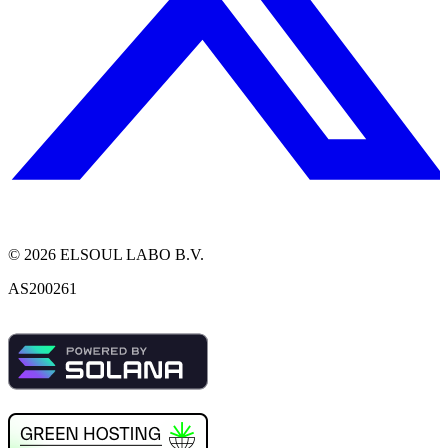
©
2026
ELSOUL LABO B.V.
AS200261