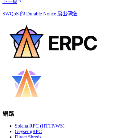
下一頁
SWQoS 的 Durable Nonce 扇出傳送
網路
Solana RPC (HTTP/WS)
Geyser gRPC
Direct Shreds