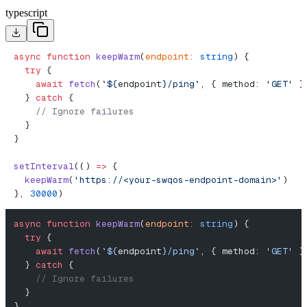
typescript
async
 function
 keepWarm
(
endpoint
:
 string
) {
  try
 {
    await
 fetch
(
`${
endpoint
}/ping`
, { method: 
'GET'
 }
  } 
catch
 {
    // Ignore failures
  }
}
setInterval
(() 
=>
 {
  keepWarm
(
'https://<your-swqos-endpoint-domain>'
)
}, 
30000
)
async
 function
 keepWarm
(
endpoint
:
 string
) {
  try
 {
    await
 fetch
(
`${
endpoint
}/ping`
, { method: 
'GET'
 }
  } 
catch
 {
    // Ignore failures
  }
}