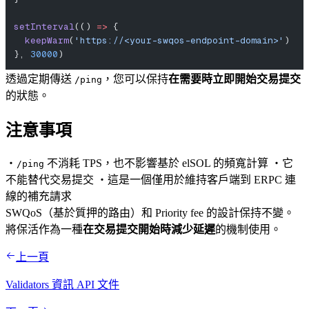
setInterval
(() 
=>
 {
  keepWarm
(
'https://<your-swqos-endpoint-domain>'
)
}, 
30000
)
透過定期傳送
，您可以保持
在需要時立即開始交易提交
/ping
的狀態。
注意事項
・
不消耗 TPS，也不影響基於 elSOL 的頻寬計算 ・它
/ping
不能替代交易提交 ・這是一個僅用於維持客戶端到 ERPC 連
線的補充請求
SWQoS（基於質押的路由）和 Priority fee 的設計保持不變。
將保活作為一種
在交易提交開始時減少延遲
的機制使用。
上一頁
Validators 資訊 API 文件