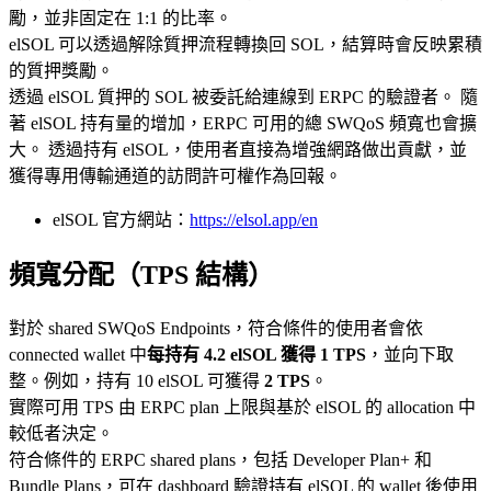
勵，並非固定在 1
:1
的比率。
elSOL 可以透過解除質押流程轉換回 SOL，結算時會反映累積
的質押獎勵。
透過 elSOL 質押的 SOL 被委託給連線到 ERPC 的驗證者。 隨
著 elSOL 持有量的增加，ERPC 可用的總 SWQoS 頻寬也會擴
大。 透過持有 elSOL，使用者直接為增強網路做出貢獻，並
獲得專用傳輸通道的訪問許可權作為回報。
elSOL 官方網站：
https://elsol.app/en
頻寬分配（TPS 結構）
對於 shared SWQoS Endpoints，符合條件的使用者會依
connected wallet 中
每持有 4.2 elSOL 獲得 1 TPS
，並向下取
整。例如，持有 10 elSOL 可獲得
2 TPS
。
實際可用 TPS 由 ERPC plan 上限與基於 elSOL 的 allocation 中
較低者決定。
符合條件的 ERPC shared plans，包括 Developer Plan+ 和
Bundle Plans，可在 dashboard 驗證持有 elSOL 的 wallet 後使用