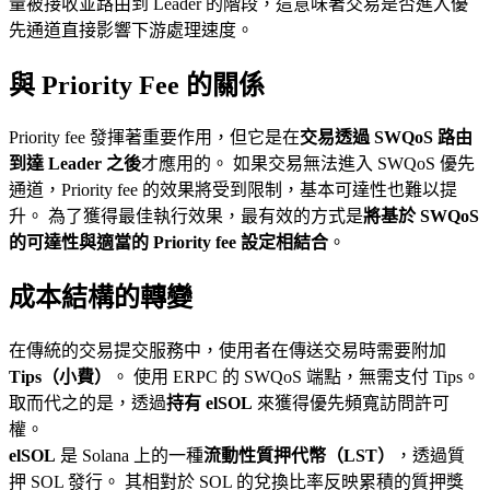
量被接收並路由到 Leader 的階段，這意味著交易是否進入優
先通道直接影響下游處理速度。
與 Priority Fee 的關係
Priority fee 發揮著重要作用，但它是在
交易透過 SWQoS 路由
到達 Leader 之後
才應用的。 如果交易無法進入 SWQoS 優先
通道，Priority fee 的效果將受到限制，基本可達性也難以提
升。 為了獲得最佳執行效果，最有效的方式是
將基於 SWQoS
的可達性與適當的 Priority fee 設定相結合
。
成本結構的轉變
在傳統的交易提交服務中，使用者在傳送交易時需要附加
Tips（小費）
。 使用 ERPC 的 SWQoS 端點，無需支付 Tips。
取而代之的是，透過
持有 elSOL
來獲得優先頻寬訪問許可
權。
elSOL
是 Solana 上的一種
流動性質押代幣（LST）
，透過質
押 SOL 發行。 其相對於 SOL 的兌換比率反映累積的質押獎