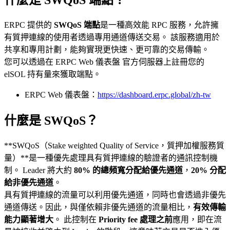
ERPC 提供的
SWQoS 端點
是一種高效能 RPC 服務，允許擁
有質押連線的使用者透過專用通道傳送交易。 該服務適用於
共享和專用計劃，能夠實現更快速、更可靠的交易傳輸。
您可以透過在 ERPC Web 儀表盤 官方伺服器上註冊您的
elSOL 持有量來獲取端點。
ERPC Web 儀表盤：
https://dashboard.erpc.global/zh-tw
什麼是 SWQoS？
**SWQoS（Stake weighted Quality of Service，質押加權服務質
量）**是一種優先處理具有質押連線的驗證者的通訊控制機
制。 Leader 將大約
80% 的總頻寬分配給優先通道
，
20% 分配
給非優先通道
。
具有質押連線的流量可以利用優先通道，同時也會透過非優先
通道傳送。因此，與僅依賴非優先通道的流量相比，
有效傳輸
能力顯著增大
。 此控制在
Priority fee 處理之前
應用，即在流